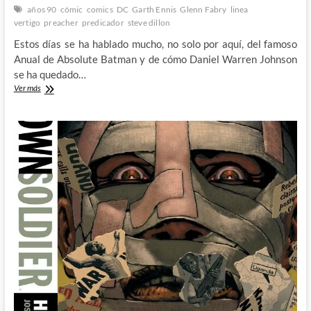
años 90
cómic
comics
DC
Garth Ennis
Glenn Fabry
linea
vertigo
preacher
predicador
steve dillon
Estos días se ha hablado mucho, no solo por aquí, del famoso
Anual de Absolute Batman y de cómo Daniel Warren Johnson
se ha quedado…
Cómo
Ver más
tratar
al
supremacismo
blanco
de
acuerdo
al
Predicador
de
Ennis
y
Dillon