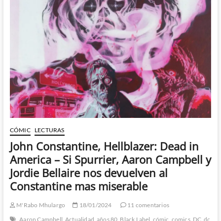
–
Los
fantasmas
de
Sandman
llegan
a
Netflix
CÓMIC
LECTURAS
John Constantine, Hellblazer: Dead in
America – Si Spurrier, Aaron Campbell y
Jordie Bellaire nos devuelven al
Constantine mas miserable
M'Rabo Mhulargo
18/01/2024
11 comentarios
Aaron Campbell
Actualidad
años 80
Black Label
cómic
comics
DC
dc