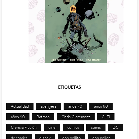
ETIQUETAS
Actualidad
avengers
años 70
años 80
años 90
Batman
Chris Claremont
Ci-Fi
Ciencia Ficción
cine
comics
cómic
DC
dc comics
disney
don pollito
don pollon