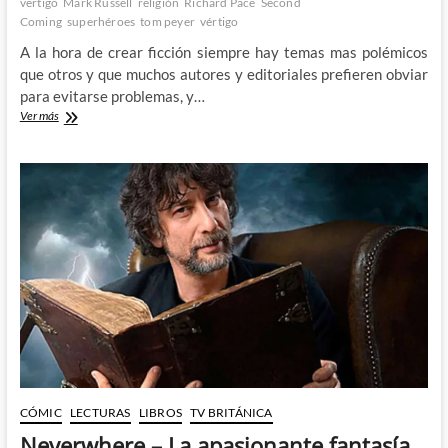
vertigo
Mark Russell
religión
Richard Pace
Second
Coming
superhéroes
tom peyer
vértigo
A la hora de crear ficción siempre hay temas mas polémicos
que otros y que muchos autores y editoriales prefieren obviar
para evitarse problemas, y…
Second
Ver más
Coming:
Mark
Russell,
Richard
Pace
y
AHOY
Comics
nos
presentan
el
divertido
regreso
de
Jesucristo
CÓMIC
LECTURAS
LIBROS
TV BRITÁNICA
Neverwhere – La apasionante fantasía