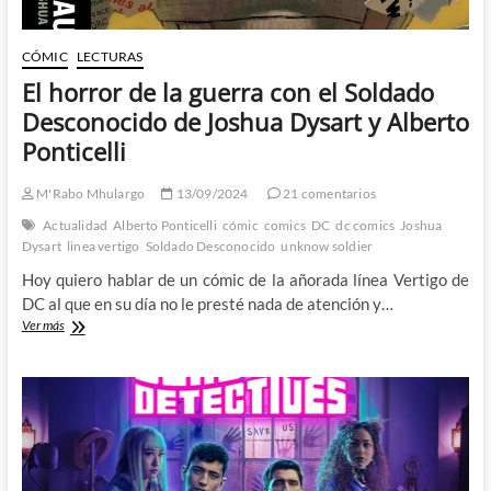
CÓMIC
LECTURAS
El horror de la guerra con el Soldado
Desconocido de Joshua Dysart y Alberto
Ponticelli
M'Rabo Mhulargo
13/09/2024
21 comentarios
Actualidad
Alberto Ponticelli
cómic
comics
DC
dc comics
Joshua
Dysart
linea vertigo
Soldado Desconocido
unknow soldier
Hoy quiero hablar de un cómic de la añorada línea Vertigo de
DC al que en su día no le presté nada de atención y…
El
Ver más
horror
de
la
guerra
con
el
Soldado
Desconocido