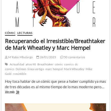
CÓMIC
LECTURAS
Recuperando el Irresistible/Breathtaker
de Mark Wheatley y Marc Hempel
M'Rabo Mhulargo
26/01/2023
50 comentarios
Actualidad
años 90
Breathtaker
cómic
comics
dc
comics
Dolmen
linea vertigo
marc hempel
Mark Wheatley
Mike
Gold
rresistible
Hoy toca hablar de un cómic que pese a haber cumplido ya mas
de tres décadas es al mismo tiempo de lo mas moderno pero…
Recuperando
Ver más
el
Irresistible/Breathtaker
de
Mark