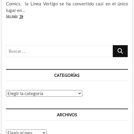
Comics, la Línea Vertigo se ha convertido casi en el único
lugar en…
The
Ver más
Wake
–
Scott
Snyder
y
Buscar
Sean
Gordon
…
Murphy
CATEGORÍAS
Categorías
ARCHIVOS
Archivos