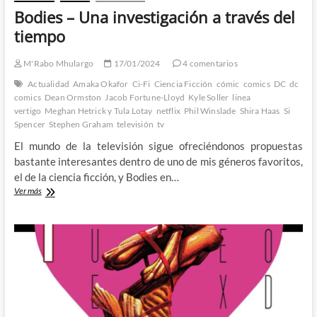
mas
Bodies – Una investigación a través del
miserable
tiempo
M'Rabo Mhulargo
17/01/2024
4 comentarios
Actualidad
Amaka Okafor
Ci-Fi
Ciencia Ficción
cómic
comics
DC
dc
comics
Dean Ormston
Jacob Fortune-Lloyd
Kyle Soller
linea
vertigo
Meghan Hetrick y Tula Lotay
netflix
Phil Winslade
Shira Haas
Si
Spencer
Stephen Graham
televisión
tv
El mundo de la televisión sigue ofreciéndonos propuestas
bastante interesantes dentro de uno de mis géneros favoritos,
el de la ciencia ficción, y Bodies en…
Bodies
Ver más
–
Una
investigación
a
través
del
tiempo