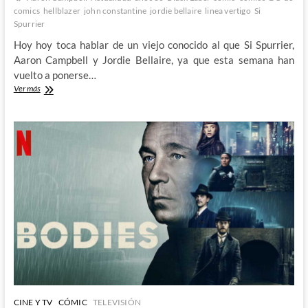
comics
hellblazer
john constantine
jordie bellaire
linea vertigo
Si
Spurrier
Hoy hoy toca hablar de un viejo conocido al que Si Spurrier,
Aaron Campbell y Jordie Bellaire, ya que esta semana han
vuelto a ponerse…
John
Ver más
Constantine,
Hellblazer:
Dead
in
America
–
Si
Spurrier,
Aaron
Campbell
y
Jordie
Bellaire
nos
devuelven
al
Constantine
CINE Y TV
CÓMIC
TELEVISIÓN