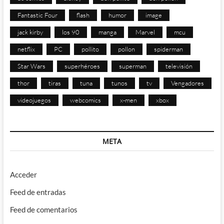
Fantastic Four
flash
humor
image
jack kirby
los 90
manga
Marvel
mcu
netflix
PC
pollito
pollon
spiderman
Star Wars
superhéroes
superman
televisión
thor
tiras
tuna
tunos
tv
Vengadores
videojuegos
webcomics
x-men
xbox
META
Acceder
Feed de entradas
Feed de comentarios