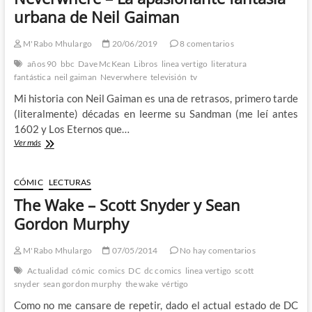
urbana de Neil Gaiman
M'Rabo Mhulargo
20/06/2019
8 comentarios
años 90
bbc
Dave McKean
Libros
linea vertigo
literatura
fantástica
neil gaiman
Neverwhere
televisión
tv
Mi historia con Neil Gaiman es una de retrasos, primero tarde
(literalmente) décadas en leerme su Sandman (me leí antes
1602 y Los Eternos que…
Neverwhere
Ver más
–
La
apasionante
CÓMIC
LECTURAS
fantasía
The Wake – Scott Snyder y Sean
urbana
de
Gordon Murphy
Neil
Gaiman
M'Rabo Mhulargo
07/05/2014
No hay comentarios
Actualidad
cómic
comics
DC
dc comics
linea vertigo
scott
snyder
sean gordon murphy
the wake
vértigo
Como no me cansare de repetir, dado el actual estado de DC