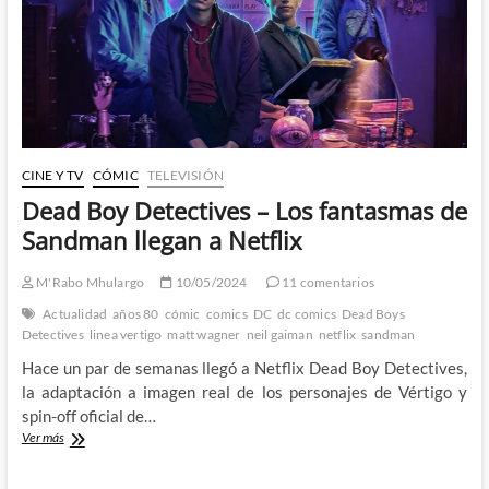
de
Joshua
Dysart
y
Alberto
Ponticelli
CINE Y TV
CÓMIC
TELEVISIÓN
Dead Boy Detectives – Los fantasmas de
Sandman llegan a Netflix
M'Rabo Mhulargo
10/05/2024
11 comentarios
Actualidad
años 80
cómic
comics
DC
dc comics
Dead Boys
Detectives
linea vertigo
matt wagner
neil gaiman
netflix
sandman
Hace un par de semanas llegó a Netflix Dead Boy Detectives,
la adaptación a imagen real de los personajes de Vértigo y
spin-off oficial de…
Dead
Ver más
Boy
Detectives