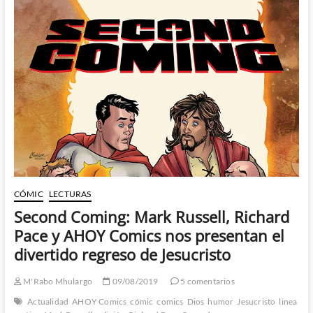
Wheatley
y
Marc
Hempel
CÓMIC
LECTURAS
Second Coming: Mark Russell, Richard
Pace y AHOY Comics nos presentan el
divertido regreso de Jesucristo
M'Rabo Mhulargo
09/08/2019
5 comentarios
Actualidad
AHOY Comics
cómic
comics
Dios
humor
Jesucristo
linea