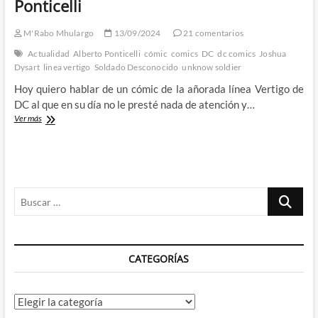
Ponticelli
M'Rabo Mhulargo
13/09/2024
21 comentarios
Actualidad
Alberto Ponticelli
cómic
comics
DC
dc comics
Joshua
Dysart
linea vertigo
Soldado Desconocido
unknow soldier
Hoy quiero hablar de un cómic de la añorada línea Vertigo de
DC al que en su día no le presté nada de atención y…
El
Ver más
horror
de
la
guerra
con
Buscar
el
Soldado
…
Desconocido
de
Joshua
CATEGORÍAS
Dysart
y
Alberto
Ponticelli
Categorías