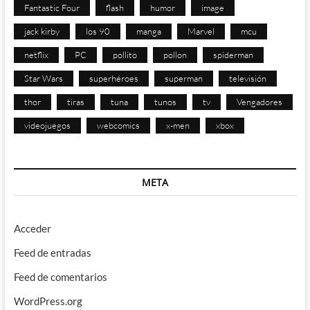
Fantastic Four
flash
humor
image
jack kirby
los 90
manga
Marvel
mcu
netflix
PC
pollito
pollon
spiderman
Star Wars
superhéroes
superman
televisión
thor
tiras
tuna
tunos
tv
Vengadores
videojuegos
webcomics
x-men
xbox
META
Acceder
Feed de entradas
Feed de comentarios
WordPress.org