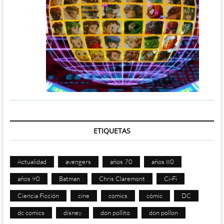
ETIQUETAS
Actualidad
avengers
años 70
años 80
años 90
Batman
Chris Claremont
Ci-Fi
Ciencia Ficción
cine
comics
cómic
DC
dc comics
disney
don pollito
don pollon