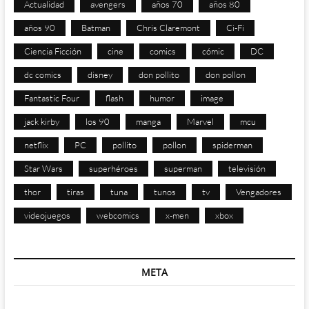
Actualidad
avengers
años 70
años 80
años 90
Batman
Chris Claremont
Ci-Fi
Ciencia Ficción
cine
comics
cómic
DC
dc comics
disney
don pollito
don pollon
Fantastic Four
flash
humor
image
jack kirby
los 90
manga
Marvel
mcu
netflix
PC
pollito
pollon
spiderman
Star Wars
superhéroes
superman
televisión
thor
tiras
tuna
tunos
tv
Vengadores
videojuegos
webcomics
x-men
xbox
META