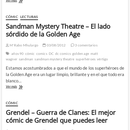
Ver más
en
Mid-
el
Nite:
corazón
Matt
CÓMIC
LECTURAS
de
Wagner
Grendel
Sandman Mystery Theatre – El lado
y
J.K
sórdido de la Golden Age
Snyder
III
M'Rabo Mhulargo
03/08/2012
3 comentarios
actualizando
la
años 90
cómic
comics
DC
dc comics
golden age
matt
Golden
wagner
sandman
sandman mystery theatre
superhéroes
vértigo
Age
Estamos acostumbrados a que el mundo de los superhéroes de
la Golden Age era un lugar limpio, brillante y en el que todo era
blanco…
Sandman
Ver más
Mystery
Theatre
–
CÓMIC
El
Grendel – Guerra de Clanes: El mejor
lado
sórdido
cómic de Grendel que puedes leer
de
la