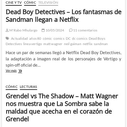
CINE Y TV
CÓMIC
TELEVISIÓN
Dead Boy Detectives – Los fantasmas de
Sandman llegan a Netflix
M'Rabo Mhulargo
10/05/2024
11 comentarios
Actualidad
años 80
cómic
comics
DC
dc comics
Dead Boys
Detectives
linea vertigo
matt wagner
neil gaiman
netflix
sandman
Hace un par de semanas llegó a Netflix Dead Boy Detectives,
la adaptación a imagen real de los personajes de Vértigo y
spin-off oficial de…
Dead
Ver más
Boy
Detectives
–
CÓMIC
LECTURAS
Los
Grendel vs The Shadow – Matt Wagner
fantasmas
de
nos muestra que La Sombra sabe la
Sandman
maldad que acecha en el corazón de
llegan
a
Grendel
Netflix