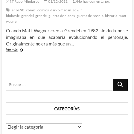
M'Rabo Mhulargo
01/12/2011
No hay comentarios
Golden
Age
años 90
cómic
comics
darko macan
edwin
biukovic
grendel
grendel:guerra de clanes
guerra de bosnia
historia
matt
wagner
Cuando Matt Wagner creo a Grendel en 1982 sin duda no se
imaginaba en que acabaría evolucionando el personaje.
Originalmente no era más que un…
Grendel
Ver más
–
Guerra
de
Clanes:
El
Buscar
mejor
cómic
…
de
Grendel
que
CATEGORÍAS
puedes
leer
Categorías