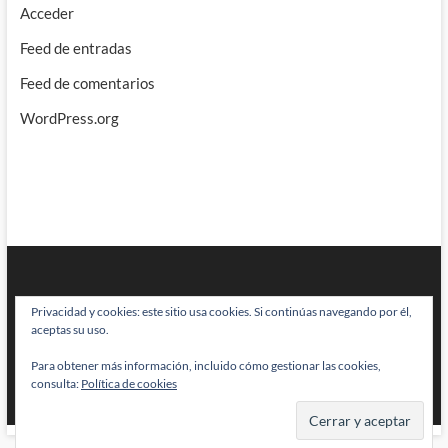
Acceder
Feed de entradas
Feed de comentarios
WordPress.org
Privacidad y cookies: este sitio usa cookies. Si continúas navegando por él,
aceptas su uso.
Para obtener más información, incluido cómo gestionar las cookies,
BRAINSTOMPING
| Diseñado por:
Theme Freesia
|
WordPress
| © Todos
consulta:
Política de cookies
los derechos reservados