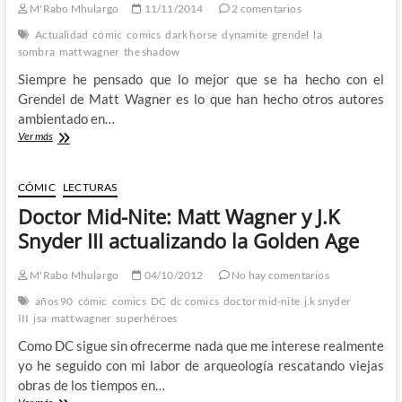
M'Rabo Mhulargo
11/11/2014
2 comentarios
Actualidad
cómic
comics
dark horse
dynamite
grendel
la
sombra
matt wagner
the shadow
Siempre he pensado que lo mejor que se ha hecho con el
Grendel de Matt Wagner es lo que han hecho otros autores
ambientado en…
Grendel
Ver más
vs
The
Shadow
CÓMIC
LECTURAS
–
Doctor Mid-Nite: Matt Wagner y J.K
Matt
Wagner
Snyder III actualizando la Golden Age
nos
muestra
M'Rabo Mhulargo
04/10/2012
No hay comentarios
que
La
años 90
cómic
comics
DC
dc comics
doctor mid-nite
j.k snyder
Sombra
III
jsa
matt wagner
superhéroes
sabe
Como DC sigue sin ofrecerme nada que me interese realmente
la
maldad
yo he seguido con mi labor de arqueología rescatando viejas
que
obras de los tiempos en…
acecha
Doctor