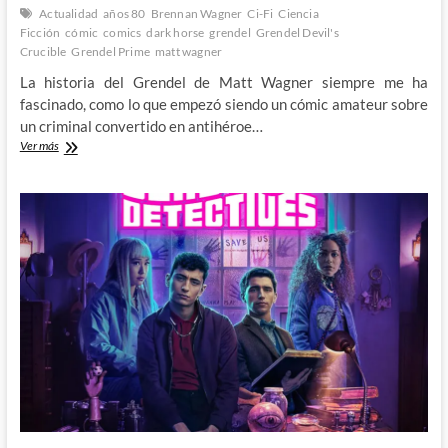
Actualidad
años 80
Brennan Wagner
Ci-Fi
Ciencia
Ficción
cómic
comics
dark horse
grendel
Grendel Devil's
Crucible
Grendel Prime
matt wagner
La historia del Grendel de Matt Wagner siempre me ha
fascinado, como lo que empezó siendo un cómic amateur sobre
un criminal convertido en antihéroe…
Matt
Ver más
y
Brennan
Wagner
continúan
la
epopeya
de
Grendel
en
Devil’s
Crucible:
Sedition