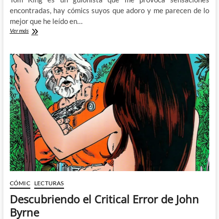
encontradas, hay cómics suyos que adoro y me parecen de lo
mejor que he leído en…
Helen
Ver más
of
Wyndhorn
–
Horror
y
fantasía
de
la
mano
de
Bilquis
Evely
y
Tom
King
CÓMIC
LECTURAS
Descubriendo el Critical Error de John
Byrne