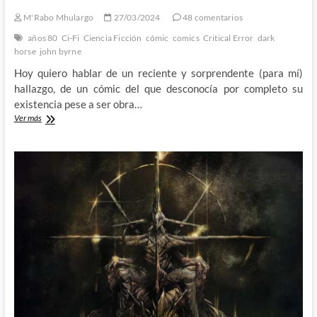
M'Rabo Mhulargo
27/03/2024
48 comentarios
años 80
Ci-Fi
Ciencia Ficción
cómic
comics
Critical Error
dark
horse
john byrne
Hoy quiero hablar de un reciente y sorprendente (para mí)
hallazgo, de un cómic del que desconocía por completo su
existencia pese a ser obra…
Descubriendo
Ver más
el
Critical
Error
de
John
Byrne