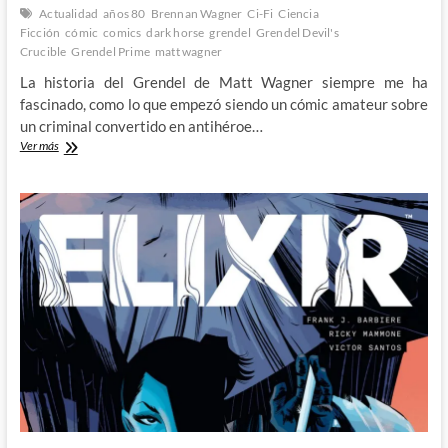
Actualidad
años 80
Brennan Wagner
Ci-Fi
Ciencia
Ficción
cómic
comics
dark horse
grendel
Grendel Devil's
Crucible
Grendel Prime
matt wagner
La historia del Grendel de Matt Wagner siempre me ha
fascinado, como lo que empezó siendo un cómic amateur sobre
un criminal convertido en antihéroe…
Matt
Ver más
y
Brennan
Wagner
continúan
la
epopeya
de
Grendel
en
Devil’s
Crucible:
Sedition