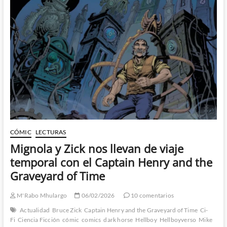
y
por
qué
se
quedó
–
Mignola,
Roberson
y
Grist
y
el
rostro
de
la
CÓMIC
LECTURAS
humanidad
Mignola y Zick nos llevan de viaje
temporal con el Captain Henry and the
Graveyard of Time
M'Rabo Mhulargo
06/02/2026
10 comentarios
Actualidad
Bruce Zick
Captain Henry and the Graveyard of Time
Ci-
Fi
Ciencia Ficción
cómic
comics
dark horse
Hellboy
Hellboyverso
Mike