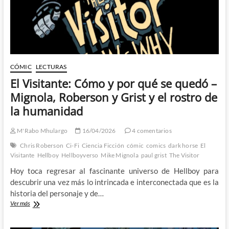
Santos
CÓMIC
LECTURAS
El Visitante: Cómo y por qué se quedó –
Mignola, Roberson y Grist y el rostro de
la humanidad
M'Rabo Mhulargo
16/04/2026
4 comentarios
Chris Roberson
Ci-Fi
Ciencia Ficción
cómic
comics
dark horse
El
Visitante
Hellboy
Hellboyverso
Mike Mignola
paul grist
The Visitor
Hoy toca regresar al fascinante universo de Hellboy para
descubrir una vez más lo intrincada e interconectada que es la
historia del personaje y de…
El
Ver más
Visitante:
Cómo