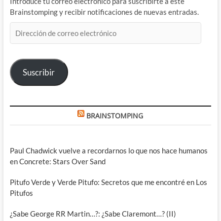
Introduce tu correo electrónico para suscribirte a este
Brainstomping y recibir notificaciones de nuevas entradas.
Dirección
de
correo
electrónico
Suscribir
BRAINSTOMPING
Paul Chadwick vuelve a recordarnos lo que nos hace humanos
en Concrete: Stars Over Sand
Pitufo Verde y Verde Pitufo: Secretos que me encontré en Los
Pitufos
¿Sabe George RR Martin…?: ¿Sabe Claremont…? (II)