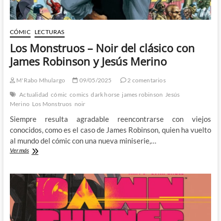
CÓMIC
LECTURAS
Los Monstruos – Noir del clásico con
James Robinson y Jesús Merino
M'Rabo Mhulargo
09/05/2025
2 comentarios
Actualidad
cómic
comics
dark horse
james robinson
Jesús
Merino
Los Monstruos
noir
Siempre resulta agradable reencontrarse con viejos
conocidos, como es el caso de James Robinson, quien ha vuelto
al mundo del cómic con una nueva miniserie,…
Los
Ver más
Monstruos
–
Noir
del
clásico
con
James
Robinson