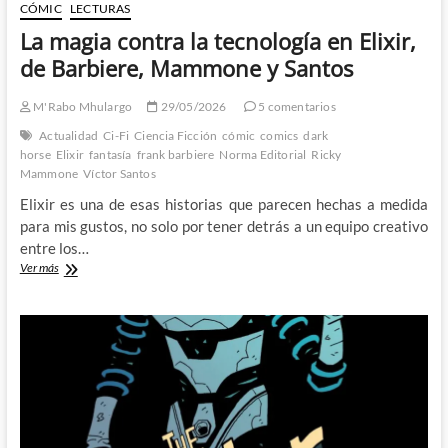
CÓMIC
LECTURAS
La magia contra la tecnología en Elixir,
de Barbiere, Mammone y Santos
M'Rabo Mhulargo
29/05/2026
5 comentarios
Actualidad
Ci-Fi
Ciencia Ficción
cómic
comics
dark
horse
Elixir
fantasía
frank barbiere
Norma Editorial
Ricky
Mammone
Víctor Santos
Elixir es una de esas historias que parecen hechas a medida
para mis gustos, no solo por tener detrás a un equipo creativo
entre los…
La
Ver más
magia
contra
la
tecnología
en
Elixir,
de
Barbiere,
Mammone
y