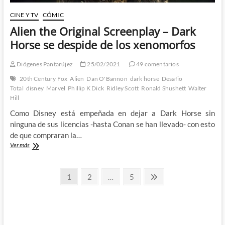
CINE Y TV
CÓMIC
Alien the Original Screenplay – Dark
Horse se despide de los xenomorfos
Diógenes Pantarújez
25/02/2021
49 comentarios
20th Century Fox
Alien
Dan O'Bannon
dark horse
Desafio
Total
disney
Marvel
Phillip K Dick
Ridley Scott
Ronald Shushett
Walter
Hill
Como Disney está empeñada en dejar a Dark Horse sin
ninguna de sus licencias -hasta Conan se han llevado- con esto
de que compraran la…
Alien
Ver más
the
Original
Paginación
Screenplay
Página
Página
Página
Página
1
2
…
5
–
siguiente
de
Dark
Horse
entradas
se
despide