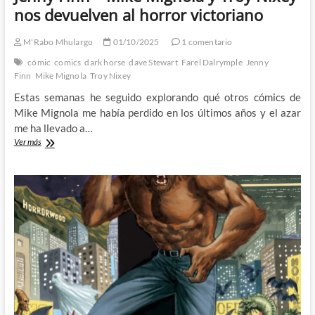
nos devuelven al horror victoriano
M'Rabo Mhulargo
01/10/2025
1 comentario
cómic
comics
dark horse
dave Stewart
Farel Dalrymple
Jenny
Finn
Mike Mignola
Troy Nixey
Estas semanas he seguido explorando qué otros cómics de
Mike Mignola me había perdido en los últimos años y el azar
me ha llevado a…
Jenny
Ver más
Finn
–
Mike
Mignola
y
Troy
Nixey
nos
devuelven
al
horror
victoriano