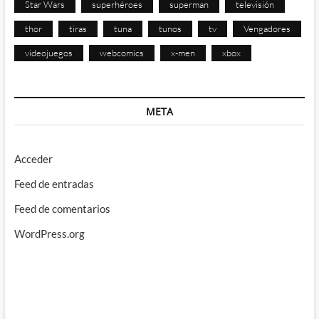
Star Wars
superhéroes
superman
televisión
thor
tiras
tuna
tunos
tv
Vengadores
videojuegos
webcomics
x-men
xbox
META
Acceder
Feed de entradas
Feed de comentarios
WordPress.org