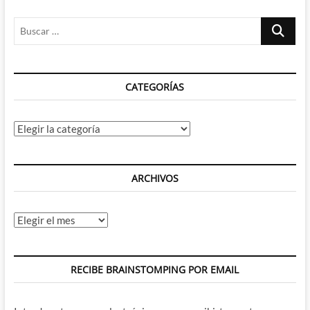
de
los
Buscar
xenomorfos
…
CATEGORÍAS
Categorías
ARCHIVOS
Archivos
RECIBE BRAINSTOMPING POR EMAIL