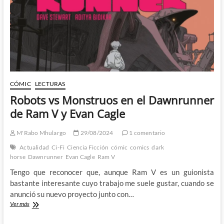
y
Jesús
Merino
CÓMIC
LECTURAS
Robots vs Monstruos en el Dawnrunner
de Ram V y Evan Cagle
M'Rabo Mhulargo
29/08/2024
1 comentario
Actualidad
Ci-Fi
Ciencia Ficción
cómic
comics
dark
horse
Dawnrunner
Evan Cagle
Ram V
Tengo que reconocer que, aunque Ram V es un guionista
bastante interesante cuyo trabajo me suele gustar, cuando se
anunció su nuevo proyecto junto con…
Robots
Ver más
vs
Monstruos