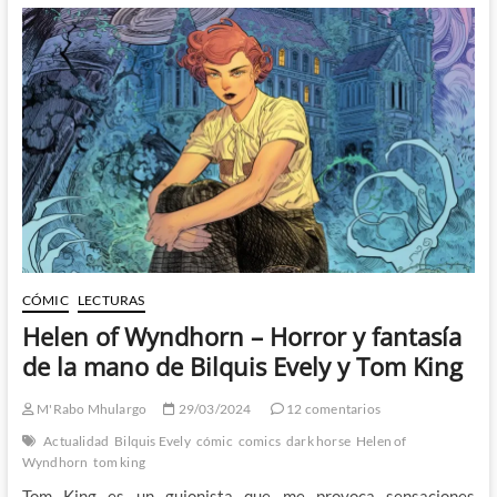
en
el
Dawnrunner
de
Ram
V
y
Evan
Cagle
CÓMIC
LECTURAS
Helen of Wyndhorn – Horror y fantasía
de la mano de Bilquis Evely y Tom King
M'Rabo Mhulargo
29/03/2024
12 comentarios
Actualidad
Bilquis Evely
cómic
comics
dark horse
Helen of
Wyndhorn
tom king
Tom King es un guionista que me provoca sensaciones