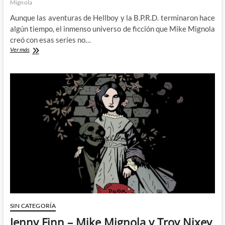
Mignola
Aunque las aventuras de Hellboy y la B.P.R.D. terminaron hace
algún tiempo, el inmenso universo de ficción que Mike Mignola
creó con esas series no…
Mignola
Ver más
y
Zick
nos
llevan
de
viaje
temporal
con
el
Captain
Henry
and
the
Graveyard
of
Time
SIN CATEGORÍA
Jenny Finn – Mike Mignola y Troy Nixey