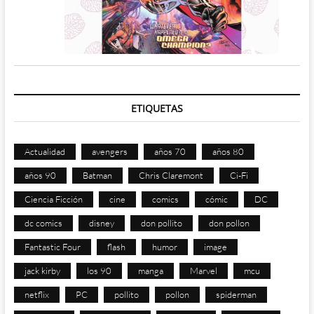
ETIQUETAS
Actualidad
avengers
años 70
años 80
años 90
Batman
Chris Claremont
Ci-Fi
Ciencia Ficción
cine
comics
cómic
DC
dc comics
disney
don pollito
don pollon
Fantastic Four
flash
humor
image
jack kirby
los 90
manga
Marvel
mcu
netflix
PC
pollito
pollon
spiderman