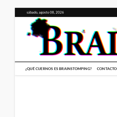
Saltar
sábado, agosto 08, 2026
al
contenido
¿QUÉ CUERNOS ES BRAINSTOMPING?
CONTACTO