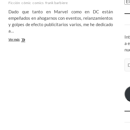
Ar
Ficción
cómic
comics
frank barbiere
Dado que tanto en Marvel como en DC están
empeñados en ahogarnos con eventos, relanzamientos
y golpes de efecto publicitarios varios, me he dedicado
a…
In
Broken
Ver más
a 
World
nu
–
Frank
J.
Di
Barbiere
de
y
co
Christopher
el
Peterson
nos
llevan
al
fin
del
mundo
y
mas
alla