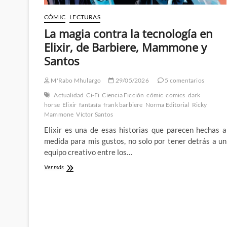
CÓMIC
LECTURAS
La magia contra la tecnología en
Elixir, de Barbiere, Mammone y
Santos
M'Rabo Mhulargo
29/05/2026
5 comentarios
Actualidad
Ci-Fi
Ciencia Ficción
cómic
comics
dark
horse
Elixir
fantasía
frank barbiere
Norma Editorial
Ricky
Mammone
Víctor Santos
Elixir es una de esas historias que parecen hechas a
medida para mis gustos, no solo por tener detrás a un
equipo creativo entre los…
La
Ver más
magia
contra
la
tecnología
en
Elixir,