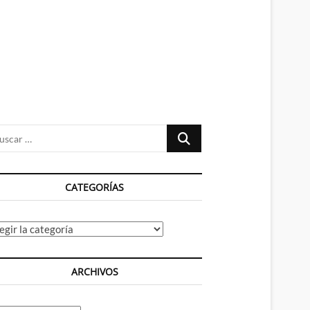
n
ú
Buscar
…
CATEGORÍAS
tegorías
ARCHIVOS