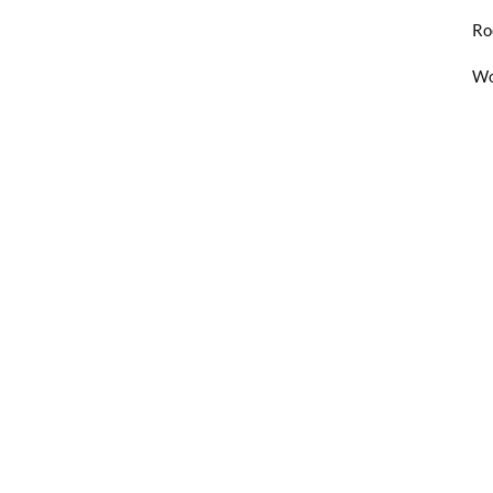
Ro
Wo