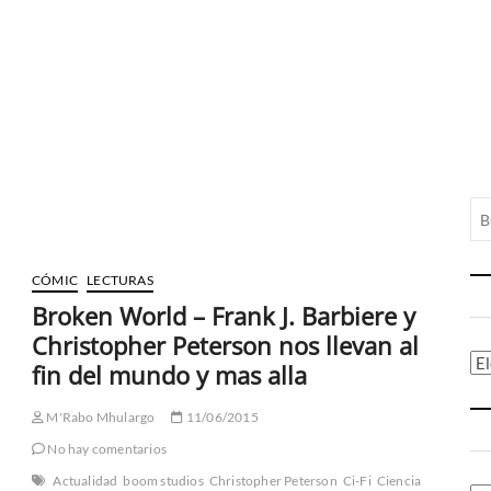
CÓMIC
LECTURAS
Broken World – Frank J. Barbiere y
Christopher Peterson nos llevan al
Ca
fin del mundo y mas alla
M'Rabo Mhulargo
11/06/2015
No hay comentarios
Actualidad
boom studios
Christopher Peterson
Ci-Fi
Ciencia