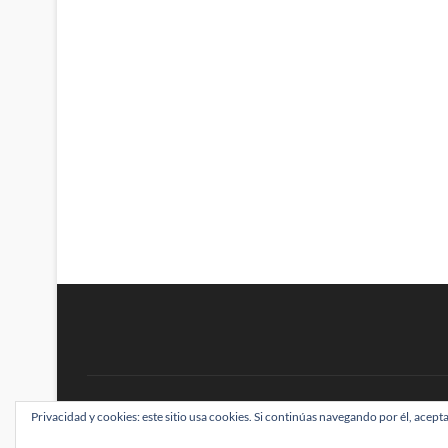
BRAINSTOMPING
Privacidad y cookies: este sitio usa cookies. Si continúas navegando por él, acepta
| Diseñado por:
Theme Freesia
|
WordPress
| ©