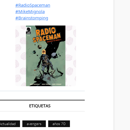
ETIQUETAS
Actualidad
avengers
años 70