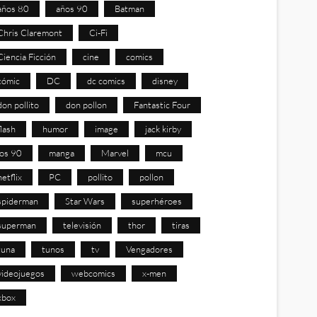
años 80
años 90
Batman
Chris Claremont
Ci-Fi
Ciencia Ficción
cine
comics
cómic
DC
dc comics
disney
don pollito
don pollon
Fantastic Four
flash
humor
image
jack kirby
los 90
manga
Marvel
mcu
netflix
PC
pollito
pollon
spiderman
Star Wars
superhéroes
superman
televisión
thor
tiras
tuna
tunos
tv
Vengadores
videojuegos
webcomics
x-men
xbox