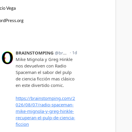
cío Vega
rdPress.org