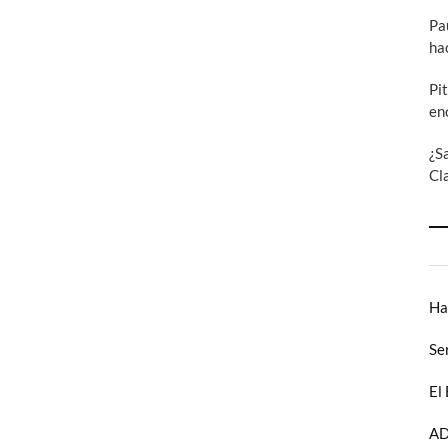
Pa
ha
Pi
en
¿S
Cl
Ha
Se
El
AD