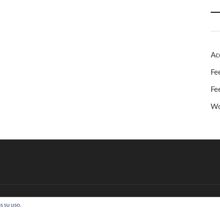
Ac
Fe
Fe
Wo
s su uso.
 Todos los derechos reservados