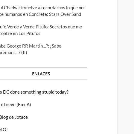
ul Chadwick vuelve a recordarnos lo que nos
ce humanos en Concrete: Stars Over Sand
tufo Verde y Verde Pitufo: Secretos que me
contré en Los Pitufos
abe George RR Martin…?: ¿Sabe
aremont…? (II)
ENLACES
s DC done something stupid today?
ré breve (EmeA)
 Blog de Jotace
LO!