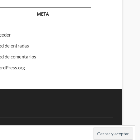
META
ceder
ed de entradas
ed de comentarios
rdPress.org