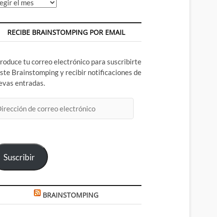
chivos
RECIBE BRAINSTOMPING POR EMAIL
troduce tu correo electrónico para suscribirte
este Brainstomping y recibir notificaciones de
evas entradas.
rección
rreo
ectrónico
Suscribir
BRAINSTOMPING