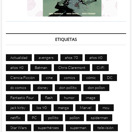
ETIQUETAS
Actualidad
avengers
años 70
años 80
años 90
Batman
Chris Claremont
Ci-Fi
Ciencia Ficción
cine
comics
cómic
DC
dc comics
disney
don pollito
don pollon
Fantastic Four
flash
humor
image
jack kirby
los 90
manga
Marvel
mcu
netflix
PC
pollito
pollon
spiderman
Star Wars
superhéroes
superman
televisión