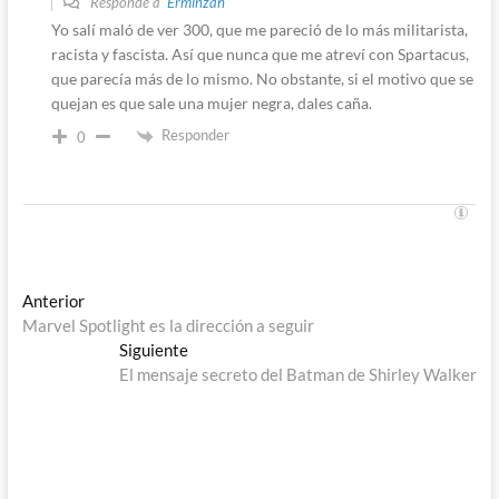
Responde a
Erminzah
Yo salí maló de ver 300, que me pareció de lo más militarista,
racista y fascista. Así que nunca que me atreví con Spartacus,
que parecía más de lo mismo. No obstante, si el motivo que se
quejan es que sale una mujer negra, dales caña.
Responder
0
Navegación
Entrada
Anterior
anterior:
Marvel Spotlight es la dirección a seguir
de
Entrada
Siguiente
entradas
siguiente:
El mensaje secreto del Batman de Shirley Walker