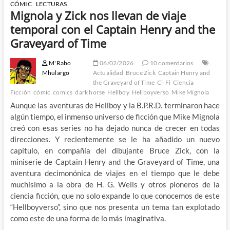
CÓMIC
LECTURAS
Mignola y Zick nos llevan de viaje
temporal con el Captain Henry and the
Graveyard of Time
M'Rabo
06/02/2026
10 comentarios
Mhulargo
Actualidad
Bruce Zick
Captain Henry and
the Graveyard of Time
Ci-Fi
Ciencia
Ficción
cómic
comics
dark horse
Hellboy
Hellboyverso
Mike Mignola
Aunque las aventuras de Hellboy y la B.P.R.D. terminaron hace
algún tiempo, el inmenso universo de ficción que Mike Mignola
creó con esas series no ha dejado nunca de crecer en todas
direcciones. Y recientemente se le ha añadido un nuevo
capítulo, en compañía del dibujante Bruce Zick, con la
miniserie de Captain Henry and the Graveyard of Time, una
aventura decimonónica de viajes en el tiempo que le debe
muchísimo a la obra de H. G. Wells y otros pioneros de la
ciencia ficción, que no solo expande lo que conocemos de este
“Hellboyverso”, sino que nos presenta un tema tan explotado
como este de una forma de lo más imaginativa.