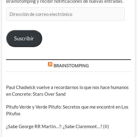
Brainstomping y recibir notificaciones de nuevas entradas.
Dirección
de
correo
electrónico
Suscribir
BRAINSTOMPING
Paul Chadwick vuelve a recordarnos lo que nos hace humanos
en Concrete: Stars Over Sand
Pitufo Verde y Verde Pitufo: Secretos que me encontré en Los
Pitufos
¿Sabe George RR Martin…?: ¿Sabe Claremont…? (II)