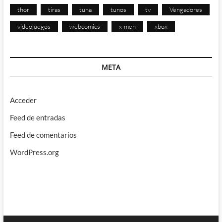
thor
tiras
tuna
tunos
tv
Vengadores
videojuegos
webcomics
x-men
xbox
META
Acceder
Feed de entradas
Feed de comentarios
WordPress.org