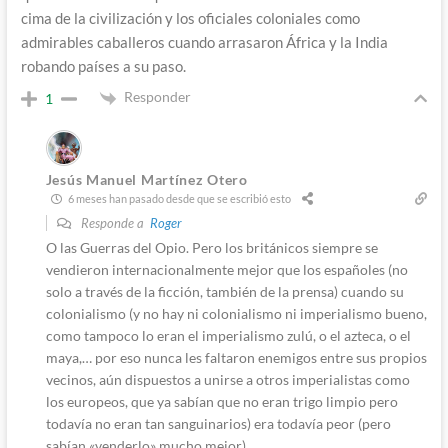
cima de la civilización y los oficiales coloniales como
admirables caballeros cuando arrasaron África y la India
robando países a su paso.
Responder
1
Jesús Manuel Martínez Otero
6 meses han pasado desde que se escribió esto
Responde a
Roger
O las Guerras del Opio. Pero los británicos siempre se
vendieron internacionalmente mejor que los españoles (no
solo a través de la ficción, también de la prensa) cuando su
colonialismo (y no hay ni colonialismo ni imperialismo bueno,
como tampoco lo eran el imperialismo zulú, o el azteca, o el
maya,… por eso nunca les faltaron enemigos entre sus propios
vecinos, aún dispuestos a unirse a otros imperialistas como
los europeos, que ya sabían que no eran trigo limpio pero
todavía no eran tan sanguinarios) era todavía peor (pero
sabían «venderlo» mucho mejor).