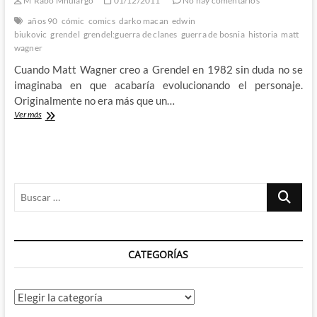
M'Rabo Mhulargo
01/12/2011
No hay comentarios
de
tragedia
años 90
cómic
comics
darko macan
edwin
y
biukovic
grendel
grendel:guerra de clanes
guerra de bosnia
historia
matt
supervivencia
wagner
Cuando Matt Wagner creo a Grendel en 1982 sin duda no se
imaginaba en que acabaría evolucionando el personaje.
Originalmente no era más que un…
Grendel
Ver más
–
Guerra
de
Clanes:
El
Buscar
mejor
cómic
…
de
Grendel
que
CATEGORÍAS
puedes
leer
Categorías