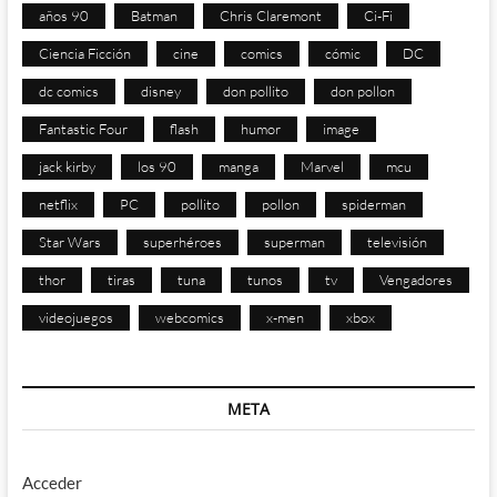
años 90
Batman
Chris Claremont
Ci-Fi
Ciencia Ficción
cine
comics
cómic
DC
dc comics
disney
don pollito
don pollon
Fantastic Four
flash
humor
image
jack kirby
los 90
manga
Marvel
mcu
netflix
PC
pollito
pollon
spiderman
Star Wars
superhéroes
superman
televisión
thor
tiras
tuna
tunos
tv
Vengadores
videojuegos
webcomics
x-men
xbox
META
Acceder