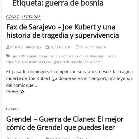
Etiqueta:
guerra de bosnia
CÓMIC
LECTURAS
Fax de Sarajevo – Joe Kubert y una
historia de tragedia y supervivencia
M'Rabo Mhulargo
16/08/2018
13 comentarios
años 90
cómic
cómic bélico
comics
Ervin Rustemagić
Fax de
Sarajevo
Fax from Sarajevo
guerra de bosnia
joe kubert
El pasado domingo se cumplieron seis años desde la trágica
muerte de Joe Kubert (¿a donde se va el tiempo?), una leyenda
del cómic que…
Fax
Ver más
de
Sarajevo
–
CÓMIC
Joe
Grendel – Guerra de Clanes: El mejor
Kubert
y
cómic de Grendel que puedes leer
una
historia