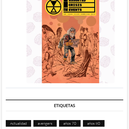
ETIQUETAS
Actualidad
avengers
años 70
años 80