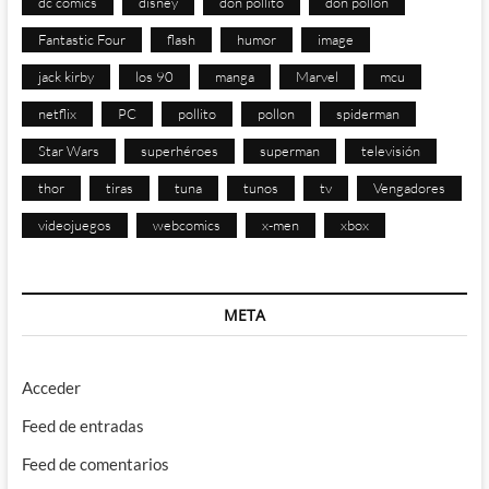
dc comics
disney
don pollito
don pollon
Fantastic Four
flash
humor
image
jack kirby
los 90
manga
Marvel
mcu
netflix
PC
pollito
pollon
spiderman
Star Wars
superhéroes
superman
televisión
thor
tiras
tuna
tunos
tv
Vengadores
videojuegos
webcomics
x-men
xbox
META
Acceder
Feed de entradas
Feed de comentarios