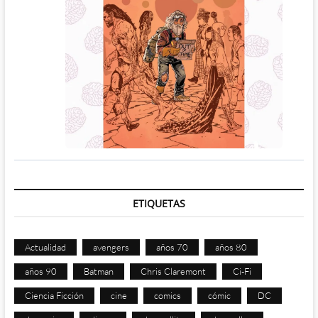
ETIQUETAS
Actualidad
avengers
años 70
años 80
años 90
Batman
Chris Claremont
Ci-Fi
Ciencia Ficción
cine
comics
cómic
DC