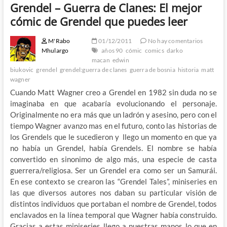
Grendel – Guerra de Clanes: El mejor
cómic de Grendel que puedes leer
M'Rabo
01/12/2011
No hay comentarios
Mhulargo
años 90
cómic
comics
darko
macan
edwin
biukovic
grendel
grendel:guerra de clanes
guerra de bosnia
historia
matt
wagner
Cuando Matt Wagner creo a Grendel en 1982 sin duda no se
imaginaba en que acabaría evolucionando el personaje.
Originalmente no era más que un ladrón y asesino, pero con el
tiempo Wagner avanzo mas en el futuro, conto las historias de
los Grendels que le sucedieron y llego un momento en que ya
no había un Grendel, había Grendels. El nombre se había
convertido en sinonimo de algo más, una especie de casta
guerrera/religiosa. Ser un Grendel era como ser un Samurái.
En ese contexto se crearon las “Grendel Tales”, miniseries en
las que diversos autores nos daban su particular visión de
distintos individuos que portaban el nombre de Grendel, todos
enclavados en la línea temporal que Wagner había construido.
Gracias a estas miniseries llego a nuestras manos lo que en