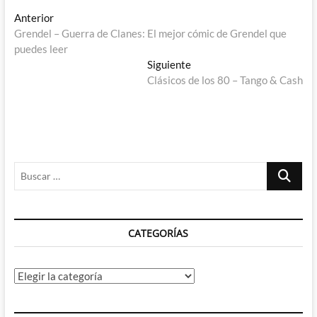
Navegación
Entrada
Anterior
anterior:
Grendel – Guerra de Clanes: El mejor cómic de Grendel que
de
puedes leer
entradas
Entrada
Siguiente
siguiente:
Clásicos de los 80 – Tango & Cash
Buscar
…
CATEGORÍAS
Categorías