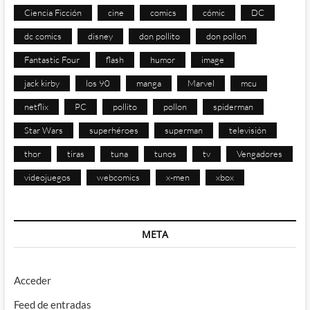
Ciencia Ficción
cine
comics
cómic
DC
dc comics
disney
don pollito
don pollon
Fantastic Four
flash
humor
image
jack kirby
los 90
manga
Marvel
mcu
netflix
PC
pollito
pollon
spiderman
Star Wars
superhéroes
superman
televisión
thor
tiras
tuna
tunos
tv
Vengadores
videojuegos
webcomics
x-men
xbox
META
Acceder
Feed de entradas