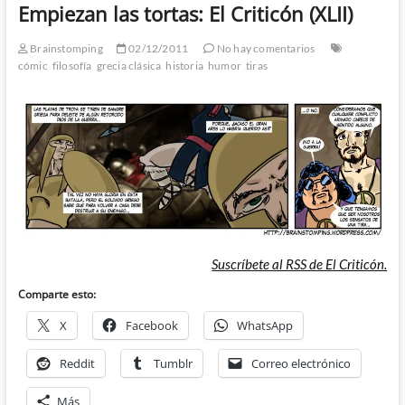
Empiezan las tortas: El Criticón (XLII)
Brainstomping
02/12/2011
No hay comentarios
cómic
filosofía
grecia clásica
historia
humor
tiras
Suscríbete al RSS de El Criticón.
Comparte esto:
X
Facebook
WhatsApp
Reddit
Tumblr
Correo electrónico
Más