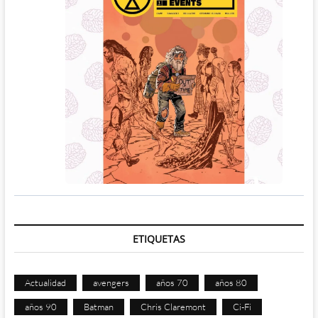
ETIQUETAS
Actualidad
avengers
años 70
años 80
años 90
Batman
Chris Claremont
Ci-Fi