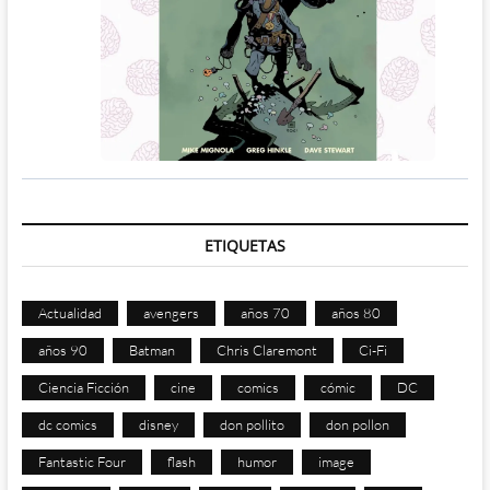
ETIQUETAS
Actualidad
avengers
años 70
años 80
años 90
Batman
Chris Claremont
Ci-Fi
Ciencia Ficción
cine
comics
cómic
DC
dc comics
disney
don pollito
don pollon
Fantastic Four
flash
humor
image