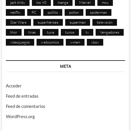
jack kirby
los 90
manga
Marvel
mcu
netflix
PC
pollito
pollon
spiderman
Star Wars
superhéroes
superman
televisión
thor
tiras
tuna
tunos
tv
Vengadores
videojuegos
webcomics
x-men
xbox
META
Acceder
Feed de entradas
Feed de comentarios
WordPress.org