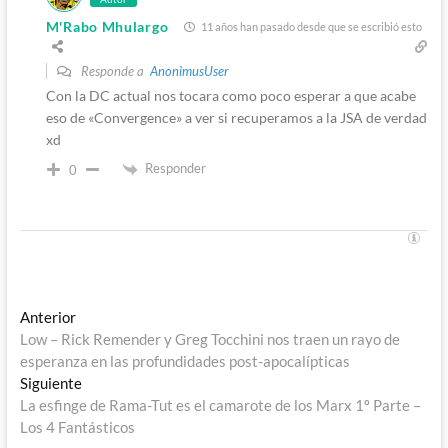
M'Rabo Mhulargo
11 años han pasado desde que se escribió esto
Responde a
AnonimusUser
Con la DC actual nos tocara como poco esperar a que acabe
eso de «Convergence» a ver si recuperamos a la JSA de verdad
xd
Responder
0
Navegación
Entrada
Anterior
anterior:
Low – Rick Remender y Greg Tocchini nos traen un rayo de
de
esperanza en las profundidades post-apocalípticas
entradas
Entrada
Siguiente
siguiente:
La esfinge de Rama-Tut es el camarote de los Marx 1º Parte –
Los 4 Fantásticos