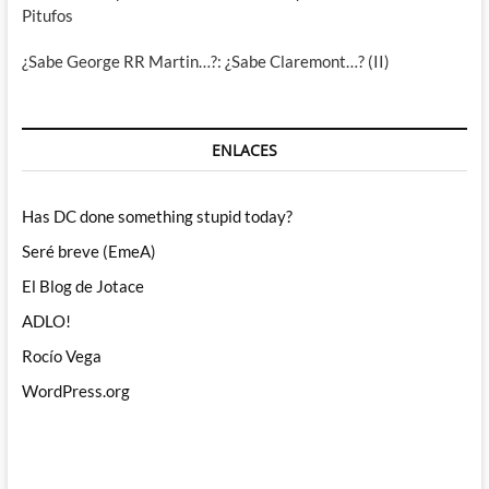
Pitufos
¿Sabe George RR Martin…?: ¿Sabe Claremont…? (II)
ENLACES
Has DC done something stupid today?
Seré breve (EmeA)
El Blog de Jotace
ADLO!
Rocío Vega
WordPress.org