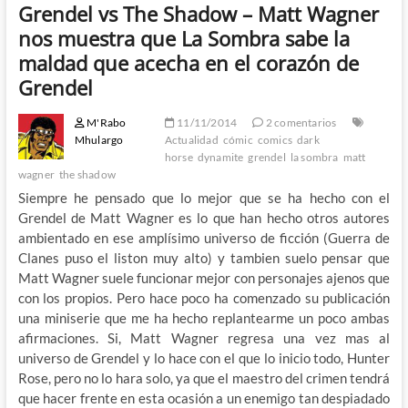
Grendel vs The Shadow – Matt Wagner
nos muestra que La Sombra sabe la
maldad que acecha en el corazón de
Grendel
M'Rabo
11/11/2014
2 comentarios
Mhulargo
Actualidad
cómic
comics
dark
horse
dynamite
grendel
la sombra
matt
wagner
the shadow
Siempre he pensado que lo mejor que se ha hecho con el
Grendel de Matt Wagner es lo que han hecho otros autores
ambientado en ese amplísimo universo de ficción (Guerra de
Clanes puso el liston muy alto) y tambien suelo pensar que
Matt Wagner suele funcionar mejor con personajes ajenos que
con los propios. Pero hace poco ha comenzado su publicación
una miniserie que me ha hecho replantearme un poco ambas
afirmaciones. Si, Matt Wagner regresa una vez mas al
universo de Grendel y lo hace con el que lo inicio todo, Hunter
Rose, pero no lo hara solo, ya que el maestro del crimen tendrá
que hacer frente en esta ocasión a un enemigo tan despiadado