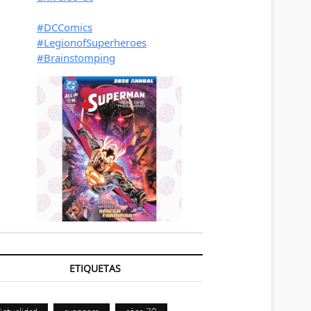
ETIQUETAS
Actualidad
avengers
años 70