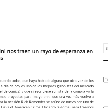
ni nos traen un rayo de esperanza en
as
Ca
ecuerdo todas, que haya hablado alguna que otra vez de los
e a día de hoy es uno de los mejores guionistas del mercado
 de comics) y que si escribiese su lista de la compra yo la
ltimos proyectos para Image en el que una vez más vuelve a
 Para la ocasión Rick Remender se reúne de nuevo con uno de
st Days of American Crime, Uncanny X-Force) para traernos