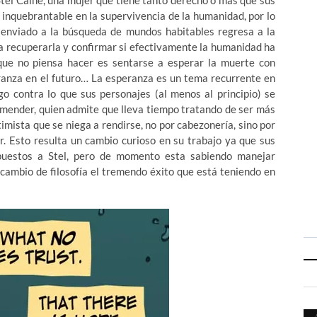
Stel Caine, una mujer que tiene tanto derecho o más que sus
inquebrantable en la supervivencia de la humanidad, por lo
enviado a la búsqueda de mundos habitables regresa a la
ra recuperarla y confirmar si efectivamente la humanidad ha
ue no piensa hacer es sentarse a esperar la muerte con
ranza en el futuro… La esperanza es un tema recurrente en
o contra lo que sus personajes (al menos al principio) se
emender, quien admite que lleva tiempo tratando de ser más
imista que se niega a rendirse, no por cabezonería, sino por
r. Esto resulta un cambio curioso en su trabajo ya que sus
opuestos a Stel, pero de momento esta sabiendo manejar
cambio de filosofía el tremendo éxito que está teniendo en