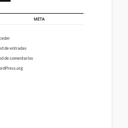
META
ceder
ed de entradas
ed de comentarios
rdPress.org