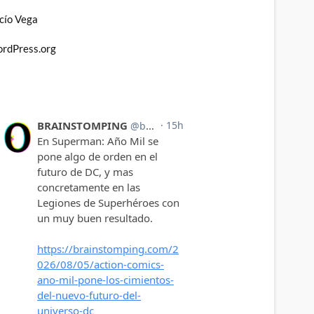
cío Vega
rdPress.org