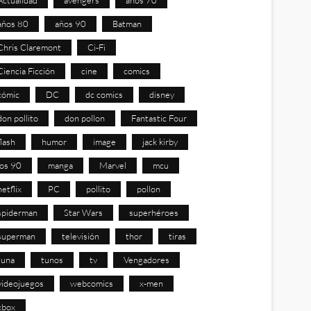
años 80
años 90
Batman
Chris Claremont
Ci-Fi
Ciencia Ficción
cine
comics
cómic
DC
dc comics
disney
don pollito
don pollon
Fantastic Four
flash
humor
image
jack kirby
los 90
manga
Marvel
mcu
netflix
PC
pollito
pollon
spiderman
Star Wars
superhéroes
superman
televisión
thor
tiras
tuna
tunos
tv
Vengadores
videojuegos
webcomics
x-men
xbox