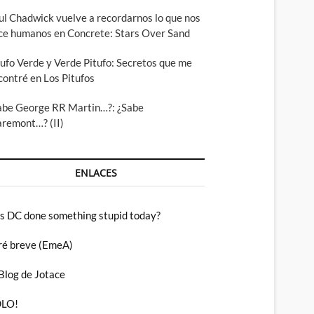
ul Chadwick vuelve a recordarnos lo que nos
ce humanos en Concrete: Stars Over Sand
tufo Verde y Verde Pitufo: Secretos que me
contré en Los Pitufos
abe George RR Martin…?: ¿Sabe
aremont…? (II)
ENLACES
s DC done something stupid today?
ré breve (EmeA)
 Blog de Jotace
LO!