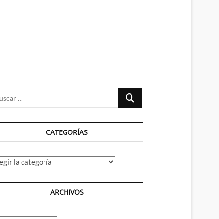
n
ú
Buscar
…
CATEGORÍAS
tegorías
ARCHIVOS