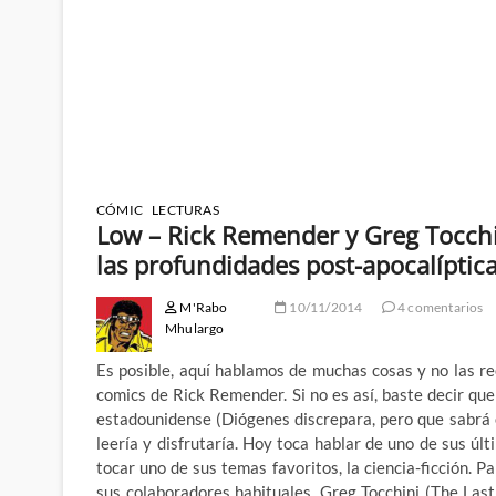
CÓMIC
LECTURAS
Low – Rick Remender y Greg Tocchi
las profundidades post-apocalíptic
M'Rabo
10/11/2014
4 comentarios
Mhulargo
Es posible, aquí hablamos de muchas cosas y no las r
comics de Rick Remender. Si no es así, baste decir qu
estadounidense (Diógenes discrepara, pero que sabrá el
leería y disfrutaría. Hoy toca hablar de uno de sus ú
tocar uno de sus temas favoritos, la ciencia-ficción.
sus colaboradores habituales, Greg Tocchini (The La