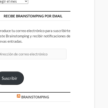
chivos
RECIBE BRAINSTOMPING POR EMAIL
troduce tu correo electrónico para suscribirte
este Brainstomping y recibir notificaciones de
evas entradas.
rección
rreo
ectrónico
Suscribir
BRAINSTOMPING