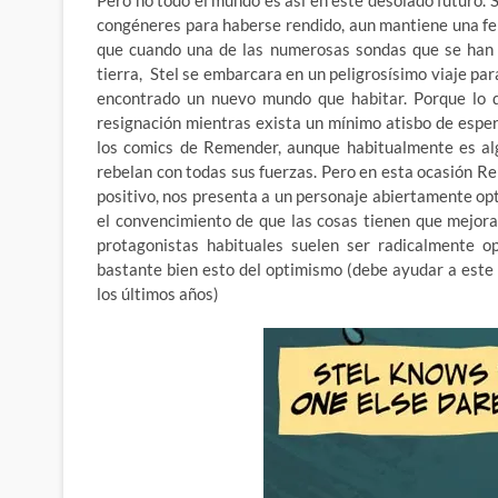
Pero no todo el mundo es así en este desolado futuro. 
congéneres para haberse rendido, aun mantiene una fe 
que cuando una de las numerosas sondas que se han 
tierra, Stel se embarcara en un peligrosísimo viaje pa
encontrado un nuevo mundo que habitar. Porque lo q
resignación mientras exista un mínimo atisbo de espe
los comics de Remender, aunque habitualmente es alg
rebelan con todas sus fuerzas. Pero en esta ocasión R
positivo, nos presenta a un personaje abiertamente opt
el convencimiento de que las cosas tienen que mejora
protagonistas habituales suelen ser radicalmente 
bastante bien esto del optimismo (debe ayudar a este 
los últimos años)