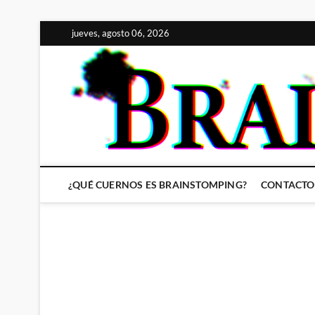
Saltar
jueves, agosto 06, 2026
al
contenido
¿QUÉ CUERNOS ES BRAINSTOMPING?
CONTACTO