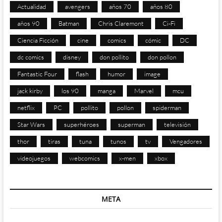
Actualidad
avengers
años 70
años 80
años 90
Batman
Chris Claremont
Ci-Fi
Ciencia Ficción
cine
comics
cómic
DC
dc comics
disney
don pollito
don pollon
Fantastic Four
flash
humor
image
jack kirby
los 90
manga
Marvel
mcu
netflix
PC
pollito
pollon
spiderman
Star Wars
superhéroes
superman
televisión
thor
tiras
tuna
tunos
tv
Vengadores
videojuegos
webcomics
x-men
xbox
META