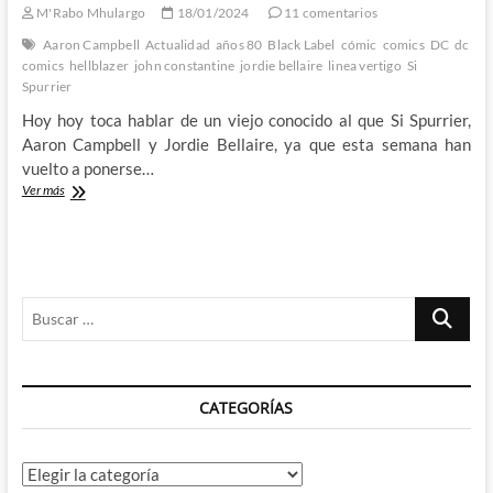
M'Rabo Mhulargo
18/01/2024
11 comentarios
Aaron Campbell
Actualidad
años 80
Black Label
cómic
comics
DC
dc
comics
hellblazer
john constantine
jordie bellaire
linea vertigo
Si
Spurrier
Hoy hoy toca hablar de un viejo conocido al que Si Spurrier,
Aaron Campbell y Jordie Bellaire, ya que esta semana han
vuelto a ponerse…
John
Ver más
Constantine,
Hellblazer:
Dead
in
America
Buscar
–
Si
…
Spurrier,
Aaron
Campbell
CATEGORÍAS
y
Jordie
Bellaire
nos
Categorías
devuelven