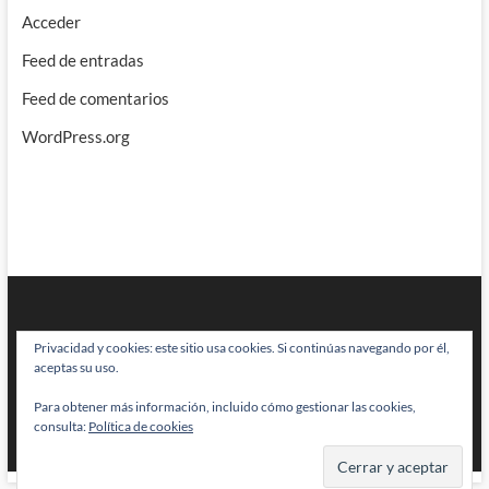
Acceder
Feed de entradas
Feed de comentarios
WordPress.org
Privacidad y cookies: este sitio usa cookies. Si continúas navegando por él,
aceptas su uso.
Para obtener más información, incluido cómo gestionar las cookies,
BRAINSTOMPING
| Diseñado por:
Theme Freesia
|
WordPress
| © Todos
consulta:
Política de cookies
los derechos reservados