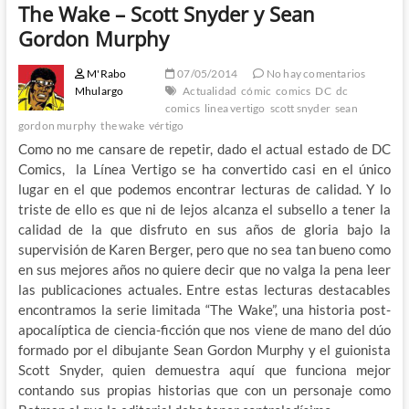
The Wake – Scott Snyder y Sean
Gordon Murphy
M'Rabo
07/05/2014
No hay comentarios
Mhulargo
Actualidad
cómic
comics
DC
dc
comics
linea vertigo
scott snyder
sean
gordon murphy
the wake
vértigo
Como no me cansare de repetir, dado el actual estado de DC
Comics, la Línea Vertigo se ha convertido casi en el único
lugar en el que podemos encontrar lecturas de calidad. Y lo
triste de ello es que ni de lejos alcanza el subsello a tener la
calidad de la que disfruto en sus años de gloria bajo la
supervisión de Karen Berger, pero que no sea tan bueno como
en sus mejores años no quiere decir que no valga la pena leer
las publicaciones actuales. Entre estas lecturas destacables
encontramos la serie limitada “The Wake”, una historia post-
apocalíptica de ciencia-ficción que nos viene de mano del dúo
formado por el dibujante Sean Gordon Murphy y el guionista
Scott Snyder, quien demuestra aquí que funciona mejor
contando sus propias historias que con un personaje como