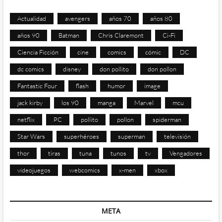
Actualidad
avengers
años 70
años 80
años 90
Batman
Chris Claremont
Ci-Fi
Ciencia Ficción
cine
comics
cómic
DC
dc comics
disney
don pollito
don pollon
Fantastic Four
flash
humor
image
jack kirby
los 90
manga
Marvel
mcu
netflix
PC
pollito
pollon
spiderman
Star Wars
superhéroes
superman
televisión
thor
tiras
tuna
tunos
tv
Vengadores
videojuegos
webcomics
x-men
xbox
META