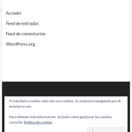
Acceder
Feed de entradas
Feed de comentarios
WordPress.org
Privacidad y cookies: este sitio usa cookies. Si continúas navegando por él,
aceptas su uso.
Para obtener más información, incluido cómo gestionar las cookies,
BRAINSTOMPING
| Diseñado por:
Theme Freesia
|
WordPress
| © Todos
consulta:
Política de cookies
los derechos reservados