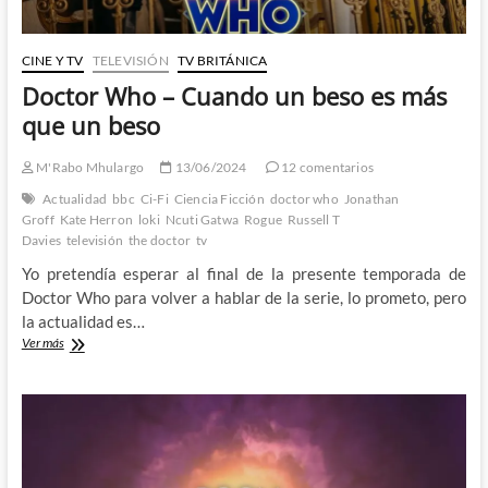
CINE Y TV
TELEVISIÓN
TV BRITÁNICA
Doctor Who – Cuando un beso es más
que un beso
M'Rabo Mhulargo
13/06/2024
12 comentarios
Actualidad
bbc
Ci-Fi
Ciencia Ficción
doctor who
Jonathan
Groff
Kate Herron
loki
Ncuti Gatwa
Rogue
Russell T
Davies
televisión
the doctor
tv
Yo pretendía esperar al final de la presente temporada de
Doctor Who para volver a hablar de la serie, lo prometo, pero
la actualidad es…
Doctor
Ver más
Who
–
Cuando
un
beso
es
más