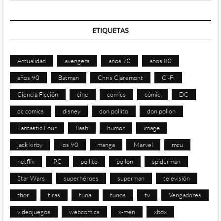
ETIQUETAS
Actualidad
avengers
años 70
años 80
años 90
Batman
Chris Claremont
Ci-Fi
Ciencia Ficción
cine
comics
cómic
DC
dc comics
disney
don pollito
don pollon
Fantastic Four
flash
humor
image
jack kirby
los 90
manga
Marvel
mcu
netflix
PC
pollito
pollon
spiderman
Star Wars
superhéroes
superman
televisión
thor
tiras
tuna
tunos
tv
Vengadores
videojuegos
webcomics
x-men
xbox