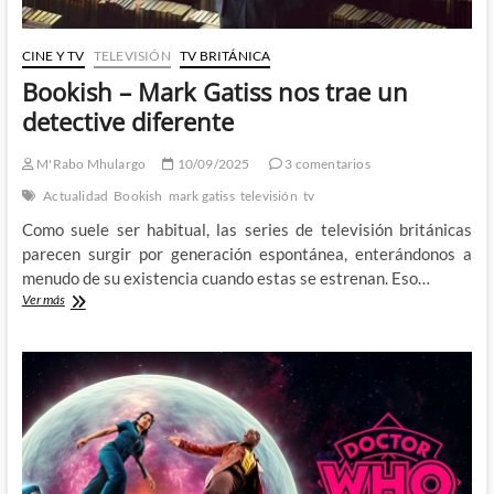
CINE Y TV
TELEVISIÓN
TV BRITÁNICA
Bookish – Mark Gatiss nos trae un
detective diferente
M'Rabo Mhulargo
10/09/2025
3 comentarios
Actualidad
Bookish
mark gatiss
televisión
tv
Como suele ser habitual, las series de televisión británicas
parecen surgir por generación espontánea, enterándonos a
menudo de su existencia cuando estas se estrenan. Eso…
Bookish
Ver más
–
Mark
Gatiss
nos
trae
un
detective
diferente