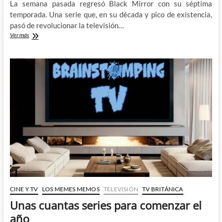
La semana pasada regresó Black Mirror con su séptima
temporada. Una serie que, en su década y pico de existencia,
pasó de revolucionar la televisión…
Black
Ver más
Mirror
regresa
en
plena
forma
y
nos
hace
sufrir
CINE Y TV
LOS MEMES MEMOS
TELEVISIÓN
TV BRITÁNICA
Unas cuantas series para comenzar el
año