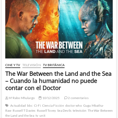
CINE Y TV
TELEVISIÓN
TV BRITÁNICA
The War Between the Land and the Sea
– Cuando la humanidad no puede
contar con el Doctor
M'Rabo Mhulargo
10/12/2025
2 comentarios
Actualidad
bbc
Ci-Fi
Ciencia Ficción
doctor who
Gugu Mbatha-
Raw
Russell T Davies
Russell Tovey
Sea Devils
televisión
The War Between
the Land and the Sea
tv
unit