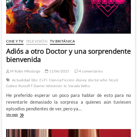
CINE Y TV
TELEVISIÓN
TV BRITÁNICA
Adiós a otro Doctor y una sorprendente
bienvenida
M'Rabo Mhulargo
11/06/2025
4 comentarios
Actualidad
bbc
Ci-Fi
Ciencia Ficción
disney
doctor who
Ncuti
Gatwa
Russell T Davies
televisión
tv
Varada Sethu
He preferido esperar un poco para hablar de esto para no
reventarle demasiado la sorpresa a quienes aún tuviesen
episodios pendientes de ver, pero ya…
Adiós
Ver más
a
otro
Doctor
y