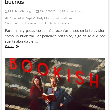
buenos
M'Rabo Mhulargo
23/10/2025
4 comentarios
Actualidad
Dept. Q
Kelly Macdonald
Matthew
Goode
netflix
televisión
Thriller
tv
tv brítanica
Para mí hay pocas cosas más reconfortantes en la televisión
como un buen thriller policiaco británico, algo de lo que por
suerte abunda y en…
Dept.
Ver más
Q
–
Un
thriller
policiaco
de
los
buenos