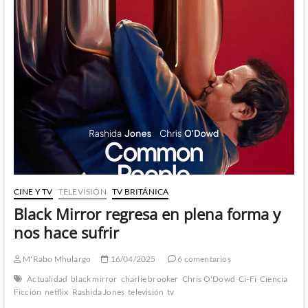
una
sorprendente
bienvenida
CINE Y TV
TELEVISIÓN
TV BRITÁNICA
Black Mirror regresa en plena forma y
nos hace sufrir
M'Rabo Mhulargo
16/04/2025
6 comentarios
Actualidad
black mirror
charlie brooker
Chris O'Dowd
Ci-Fi
Ciencia
Ficción
netflix
Rashida Jones
televisión
tv