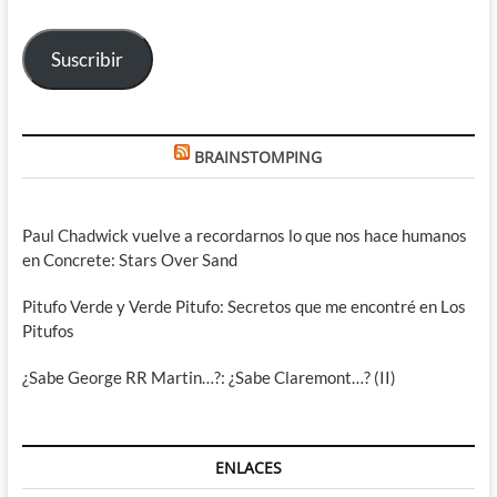
correo
electrónico
Suscribir
BRAINSTOMPING
Paul Chadwick vuelve a recordarnos lo que nos hace humanos
en Concrete: Stars Over Sand
Pitufo Verde y Verde Pitufo: Secretos que me encontré en Los
Pitufos
¿Sabe George RR Martin…?: ¿Sabe Claremont…? (II)
ENLACES