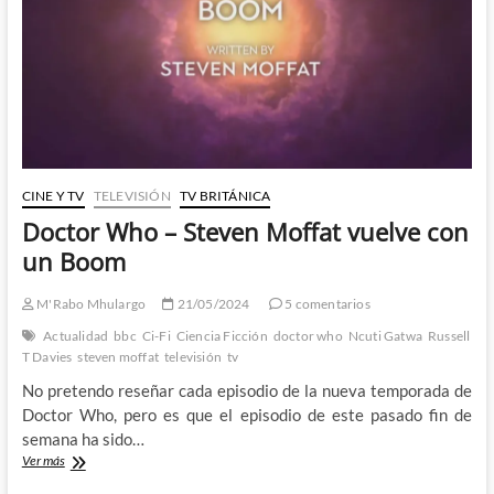
que
un
beso
CINE Y TV
TELEVISIÓN
TV BRITÁNICA
Doctor Who – Steven Moffat vuelve con
un Boom
M'Rabo Mhulargo
21/05/2024
5 comentarios
Actualidad
bbc
Ci-Fi
Ciencia Ficción
doctor who
Ncuti Gatwa
Russell
T Davies
steven moffat
televisión
tv
No pretendo reseñar cada episodio de la nueva temporada de
Doctor Who, pero es que el episodio de este pasado fin de
semana ha sido…
Doctor
Ver más
Who