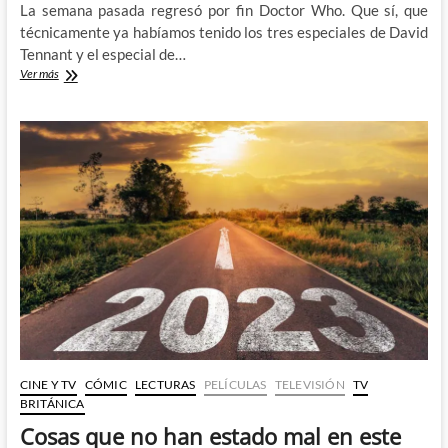
La semana pasada regresó por fin Doctor Who. Que sí, que
técnicamente ya habíamos tenido los tres especiales de David
Tennant y el especial de…
Analizamos
Ver más
el
estreno
de
la
nueva
temporada
de
Doctor
Who
CINE Y TV
CÓMIC
LECTURAS
PELÍCULAS
TELEVISIÓN
TV
BRITÁNICA
Cosas que no han estado mal en este