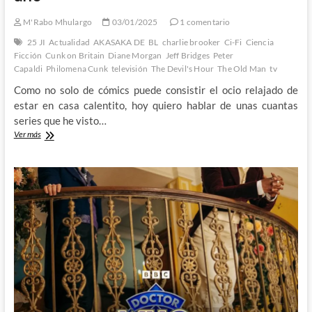
M'Rabo Mhulargo
03/01/2025
1 comentario
25 JI
Actualidad
AKASAKA DE
BL
charlie brooker
Ci-Fi
Ciencia
Ficción
Cunk on Britain
Diane Morgan
Jeff Bridges
Peter
Capaldi
Philomena Cunk
televisión
The Devil's Hour
The Old Man
tv
Como no solo de cómics puede consistir el ocio relajado de
estar en casa calentito, hoy quiero hablar de unas cuantas
series que he visto…
Unas
Ver más
cuantas
series
para
comenzar
el
año