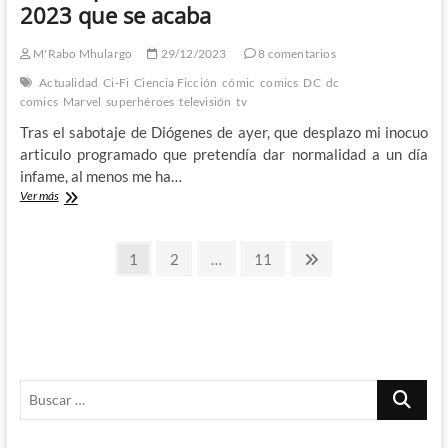
2023 que se acaba
M'Rabo Mhulargo
29/12/2023
8 comentarios
Actualidad
Ci-Fi
Ciencia Ficción
cómic
comics
DC
dc
comics
Marvel
superhéroes
televisión
tv
Tras el sabotaje de Diógenes de ayer, que desplazo mi inocuo
articulo programado que pretendía dar normalidad a un día
infame, al menos me ha…
Cosas
Ver más
que
no
Paginación
han
Página
Página
Página
Página
1
2
…
11
estado
siguiente
de
mal
en
entradas
este
2023
que
se
Buscar
acaba
…