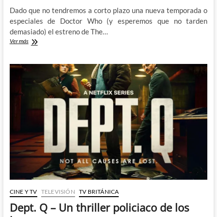
Dado que no tendremos a corto plazo una nueva temporada o
especiales de Doctor Who (y esperemos que no tarden
demasiado) el estreno de The…
The
Ver más
War
Between
the
Land
and
the
Sea
–
Cuando
la
humanidad
no
puede
contar
con
el
Doctor
CINE Y TV
TELEVISIÓN
TV BRITÁNICA
Dept. Q – Un thriller policiaco de los