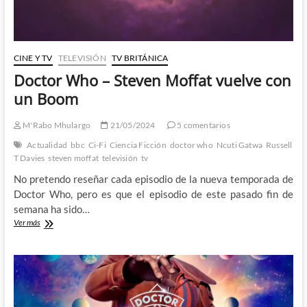
CINE Y TV
TELEVISIÓN
TV BRITÁNICA
Doctor Who – Steven Moffat vuelve con
un Boom
M'Rabo Mhulargo
21/05/2024
5 comentarios
Actualidad
bbc
Ci-Fi
Ciencia Ficción
doctor who
Ncuti Gatwa
Russell
T Davies
steven moffat
televisión
tv
No pretendo reseñar cada episodio de la nueva temporada de
Doctor Who, pero es que el episodio de este pasado fin de
semana ha sido…
Doctor
Ver más
Who
–
Steven
Moffat
vuelve
con