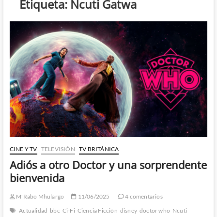
Etiqueta:
Ncuti Gatwa
CINE Y TV
TELEVISIÓN
TV BRITÁNICA
Adiós a otro Doctor y una sorprendente
bienvenida
M'Rabo Mhulargo
11/06/2025
4 comentarios
Actualidad
bbc
Ci-Fi
Ciencia Ficción
disney
doctor who
Ncuti