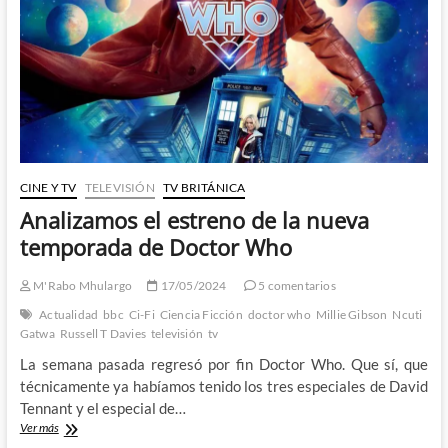
un
Boom
CINE Y TV
TELEVISIÓN
TV BRITÁNICA
Analizamos el estreno de la nueva
temporada de Doctor Who
M'Rabo Mhulargo
17/05/2024
5 comentarios
Actualidad
bbc
Ci-Fi
Ciencia Ficción
doctor who
Millie Gibson
Ncuti
Gatwa
Russell T Davies
televisión
tv
La semana pasada regresó por fin Doctor Who. Que sí, que
técnicamente ya habíamos tenido los tres especiales de David
Tennant y el especial de…
Analizamos
Ver más
el