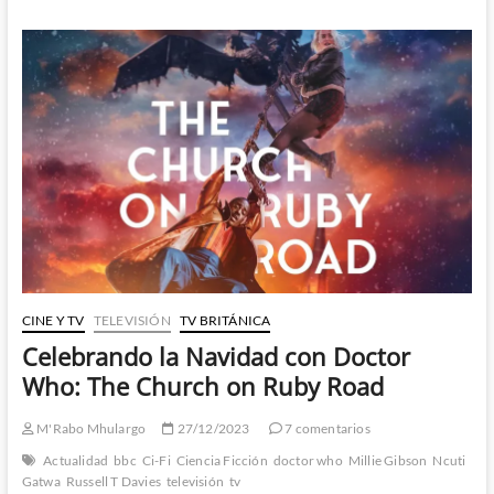
estreno
de
la
nueva
temporada
de
Doctor
Who
CINE Y TV
TELEVISIÓN
TV BRITÁNICA
Celebrando la Navidad con Doctor
Who: The Church on Ruby Road
M'Rabo Mhulargo
27/12/2023
7 comentarios
Actualidad
bbc
Ci-Fi
Ciencia Ficción
doctor who
Millie Gibson
Ncuti
Gatwa
Russell T Davies
televisión
tv