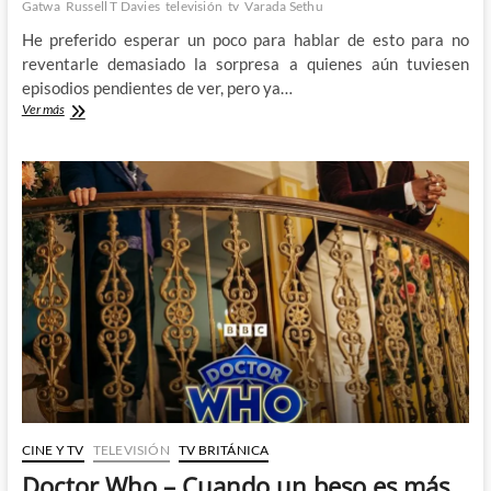
Gatwa
Russell T Davies
televisión
tv
Varada Sethu
He preferido esperar un poco para hablar de esto para no
reventarle demasiado la sorpresa a quienes aún tuviesen
episodios pendientes de ver, pero ya…
Adiós
Ver más
a
otro
Doctor
y
una
sorprendente
bienvenida
CINE Y TV
TELEVISIÓN
TV BRITÁNICA
Doctor Who – Cuando un beso es más