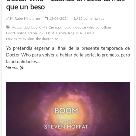
que un beso
M'Rabo Mhulargo
13/06/2024
12 comentarios
Actualidad
bbc
Ci-Fi
Ciencia Ficción
doctor who
Jonathan
Groff
Kate Herron
loki
Ncuti Gatwa
Rogue
Russell T
Davies
televisión
the doctor
tv
Yo pretendía esperar al final de la presente temporada de
Doctor Who para volver a hablar de la serie, lo prometo, pero
la actualidad es…
Doctor
Ver más
Who
–
Cuando
un
beso
es
más
que
un
beso