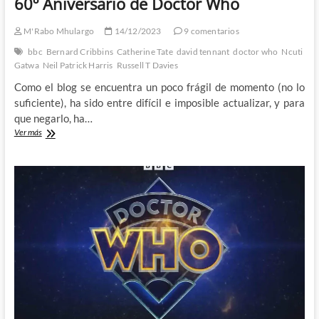
60º Aniversario de Doctor Who
M'Rabo Mhulargo
14/12/2023
9 comentarios
bbc
Bernard Cribbins
Catherine Tate
david tennant
doctor who
Ncuti
Gatwa
Neil Patrick Harris
Russell T Davies
Como el blog se encuentra un poco frágil de momento (no lo
suficiente), ha sido entre difícil e imposible actualizar, y para
que negarlo, ha…
Seis
Ver más
cosas
que
me
han
encantado
del
60º
Aniversario
de
Doctor
Who