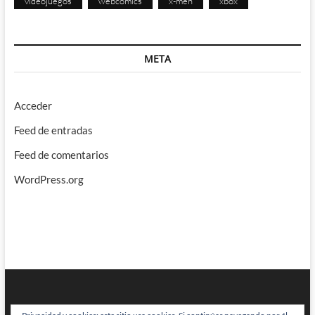
videojuegos
webcomics
x-men
xbox
META
Acceder
Feed de entradas
Feed de comentarios
WordPress.org