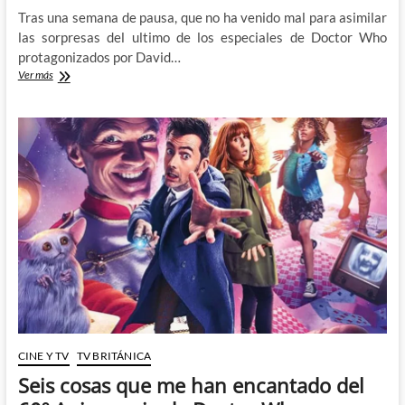
Tras una semana de pausa, que no ha venido mal para asimilar
las sorpresas del ultimo de los especiales de Doctor Who
protagonizados por David…
Celebrando
Ver más
la
Navidad
con
Doctor
Who:
The
Church
on
Ruby
Road
CINE Y TV
TV BRITÁNICA
Seis cosas que me han encantado del