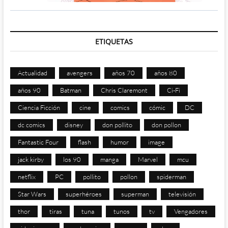
ETIQUETAS
Actualidad
avengers
años 70
años 80
años 90
Batman
Chris Claremont
Ci-Fi
Ciencia Ficción
cine
comics
cómic
DC
dc comics
disney
don pollito
don pollon
Fantastic Four
flash
humor
image
jack kirby
los 90
manga
Marvel
mcu
netflix
PC
pollito
pollon
spiderman
Star Wars
superhéroes
superman
televisión
thor
tiras
tuna
tunos
tv
Vengadores