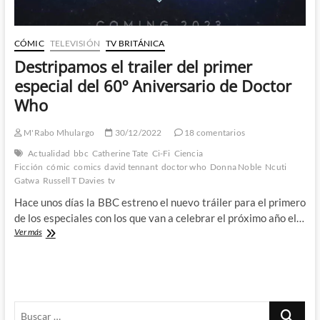
CÓMIC
TELEVISIÓN
TV BRITÁNICA
Destripamos el trailer del primer
especial del 60º Aniversario de Doctor
Who
M'Rabo Mhulargo
30/12/2022
18 comentarios
Actualidad
bbc
Catherine Tate
Ci-Fi
Ciencia
Ficción
cómic
comics
david tennant
doctor who
Donna Noble
Ncuti
Gatwa
Russell T Davies
tv
Hace unos días la BBC estreno el nuevo tráiler para el primero
de los especiales con los que van a celebrar el próximo año el…
Destripamos
Ver más
el
trailer
del
primer
especial
Buscar
del