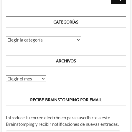
60º
…
Aniversario
de
Doctor
CATEGORÍAS
Who
Categorías
ARCHIVOS
Archivos
RECIBE BRAINSTOMPING POR EMAIL
Introduce tu correo electrónico para suscribirte a este
Brainstomping y recibir notificaciones de nuevas entradas.