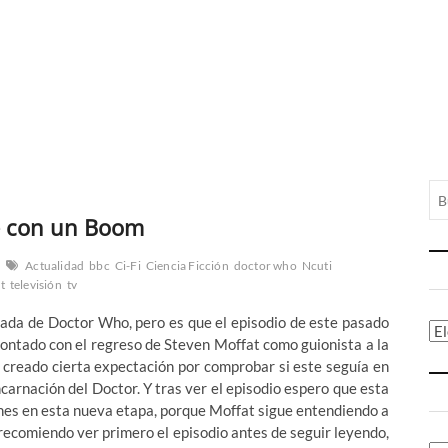
e con un Boom
Actualidad
bbc
Ci-Fi
Ciencia Ficción
doctor who
Ncuti
t
televisión
tv
ada de Doctor Who, pero es que el episodio de este pasado
Ca
contado con el regreso de Steven Moffat como guionista a la
a creado cierta expectación por comprobar si este seguía en
carnación del Doctor. Y tras ver el episodio espero que esta
nes en esta nueva etapa, porque Moffat sigue entendiendo a
 recomiendo ver primero el episodio antes de seguir leyendo,