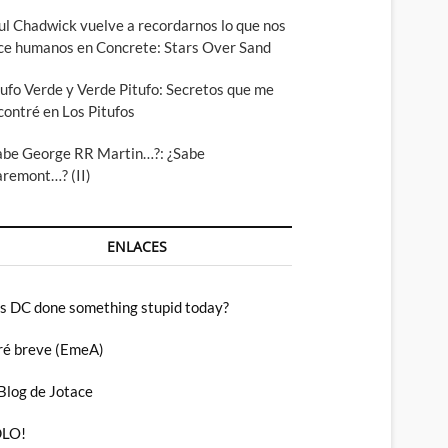
ul Chadwick vuelve a recordarnos lo que nos
ce humanos en Concrete: Stars Over Sand
tufo Verde y Verde Pitufo: Secretos que me
contré en Los Pitufos
abe George RR Martin…?: ¿Sabe
aremont…? (II)
ENLACES
s DC done something stupid today?
ré breve (EmeA)
 Blog de Jotace
LO!