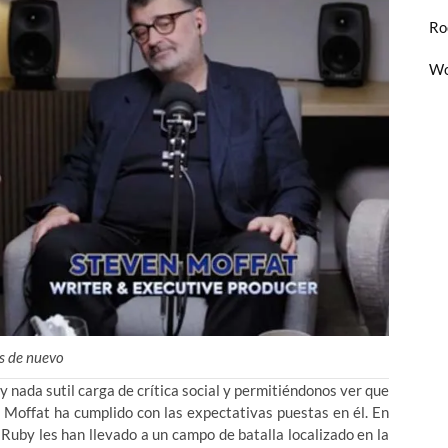
Ro
Wo
s de nuevo
y nada sutil carga de crítica social y permitiéndonos ver que
Moffat ha cumplido con las expectativas puestas en él. En
Ruby les han llevado a un campo de batalla localizado en la