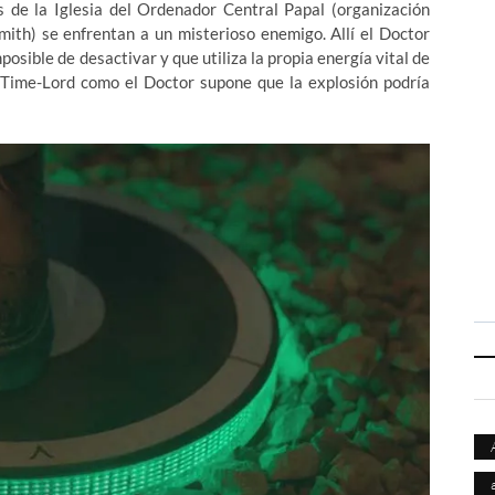
s de la Iglesia del Ordenador Central Papal (organización
mith) se enfrentan a un misterioso enemigo. Allí el Doctor
sible de desactivar y que utiliza la propia energía vital de
n Time-Lord como el Doctor supone que la explosión podría