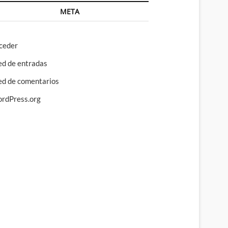
META
ceder
ed de entradas
ed de comentarios
rdPress.org