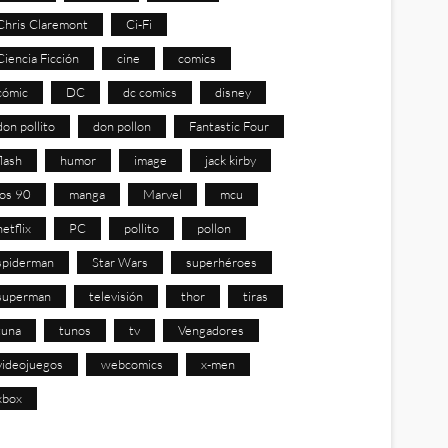
Chris Claremont
Ci-Fi
Ciencia Ficción
cine
comics
cómic
DC
dc comics
disney
don pollito
don pollon
Fantastic Four
flash
humor
image
jack kirby
los 90
manga
Marvel
mcu
netflix
PC
pollito
pollon
spiderman
Star Wars
superhéroes
superman
televisión
thor
tiras
tuna
tunos
tv
Vengadores
videojuegos
webcomics
x-men
xbox