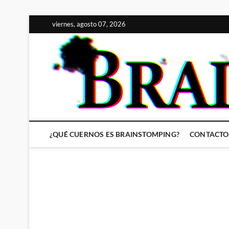
Saltar
viernes, agosto 07, 2026
al
contenido
¿QUÉ CUERNOS ES BRAINSTOMPING?
CONTACTO