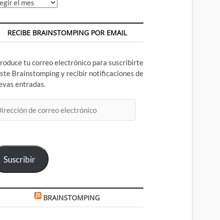
chivos
RECIBE BRAINSTOMPING POR EMAIL
troduce tu correo electrónico para suscribirte
este Brainstomping y recibir notificaciones de
evas entradas.
rección
rreo
ectrónico
Suscribir
BRAINSTOMPING