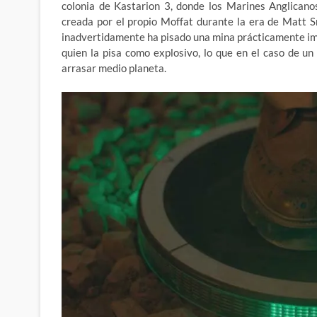
colonia de Kastarion 3, donde los Marines Anglicano
creada por el propio Moffat durante la era de Matt S
inadvertidamente ha pisado una mina prácticamente impo
quien la pisa como explosivo, lo que en el caso de u
arrasar medio planeta.