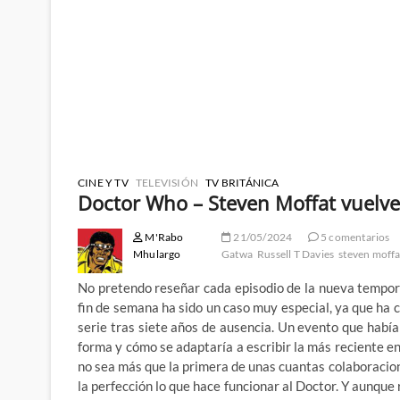
CINE Y TV
TELEVISIÓN
TV BRITÁNICA
Doctor Who – Steven Moffat vuelv
M'Rabo
21/05/2024
5 comentarios
Mhulargo
Gatwa
Russell T Davies
steven moffa
No pretendo reseñar cada episodio de la nueva tempor
fin de semana ha sido un caso muy especial, ya que ha 
serie tras siete años de ausencia. Un evento que habí
forma y cómo se adaptaría a escribir la más reciente en
no sea más que la primera de unas cuantas colaboracio
la perfección lo que hace funcionar al Doctor. Y aunque