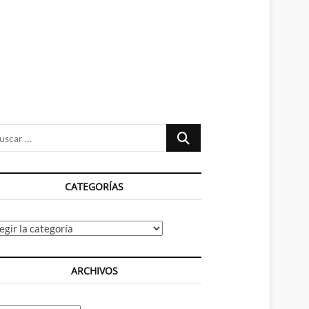
n
ú
Buscar
…
CATEGORÍAS
tegorías
ARCHIVOS