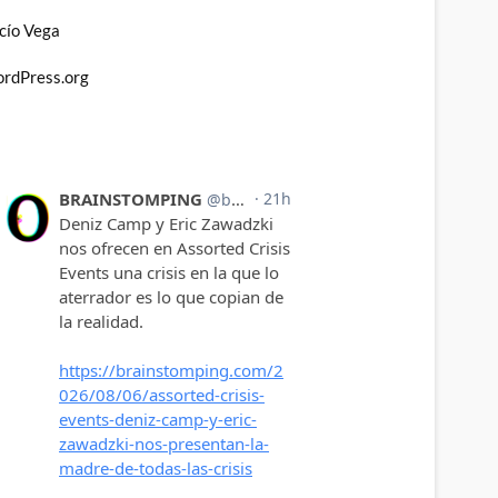
cío Vega
rdPress.org