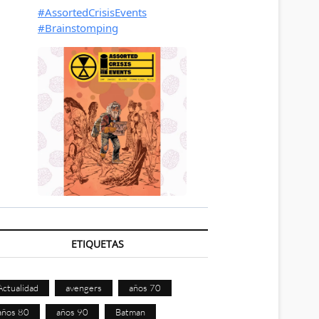
ETIQUETAS
Actualidad
avengers
años 70
años 80
años 90
Batman