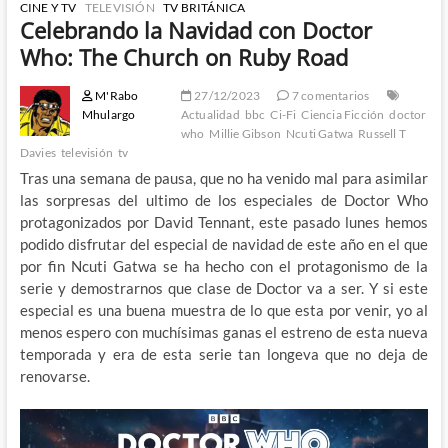
CINE Y TV
TELEVISIÓN
TV BRITÁNICA
Celebrando la Navidad con Doctor
Who: The Church on Ruby Road
M'Rabo
27/12/2023
7 comentarios
Mhulargo
Actualidad
bbc
Ci-Fi
Ciencia Ficción
doctor
who
Millie Gibson
Ncuti Gatwa
Russell T
Davies
televisión
tv
Tras una semana de pausa, que no ha venido mal para asimilar
las sorpresas del ultimo de los especiales de Doctor Who
protagonizados por David Tennant, este pasado lunes hemos
podido disfrutar del especial de navidad de este año en el que
por fin Ncuti Gatwa se ha hecho con el protagonismo de la
serie y demostrarnos que clase de Doctor va a ser. Y si este
especial es una buena muestra de lo que esta por venir, yo al
menos espero con muchísimas ganas el estreno de esta nueva
temporada y era de esta serie tan longeva que no deja de
renovarse.