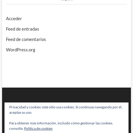
Acceder
Feed de entradas
Feed de comentarios
WordPress.org
Privacidad y cookies: este sitio usa cookies. Si continúas navegando por él,
aceptas su uso.
Para obtener más información, incluido cómo gestionar las cookies,
BRAINSTOMPING
| Diseñado por:
Theme Freesia
|
WordPress
| © Todos
consulta:
Política de cookies
los derechos reservados