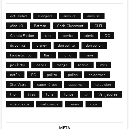
Actualidad
avengers
años 70
años 80
años 90
Batman
Chris Claremont
Ci-Fi
Ciencia Ficción
cine
comics
cómic
DC
dc comics
disney
don pollito
don pollon
Fantastic Four
flash
humor
image
jack kirby
los 90
manga
Marvel
mcu
netflix
PC
pollito
pollon
spiderman
Star Wars
superhéroes
superman
televisión
thor
tiras
tuna
tunos
tv
Vengadores
videojuegos
webcomics
x-men
xbox
META