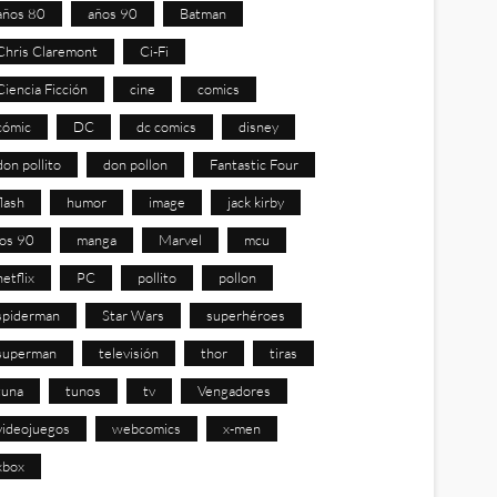
años 80
años 90
Batman
Chris Claremont
Ci-Fi
Ciencia Ficción
cine
comics
cómic
DC
dc comics
disney
don pollito
don pollon
Fantastic Four
flash
humor
image
jack kirby
los 90
manga
Marvel
mcu
netflix
PC
pollito
pollon
spiderman
Star Wars
superhéroes
superman
televisión
thor
tiras
tuna
tunos
tv
Vengadores
videojuegos
webcomics
x-men
xbox