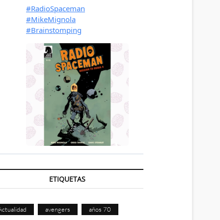
ETIQUETAS
Actualidad
avengers
años 70