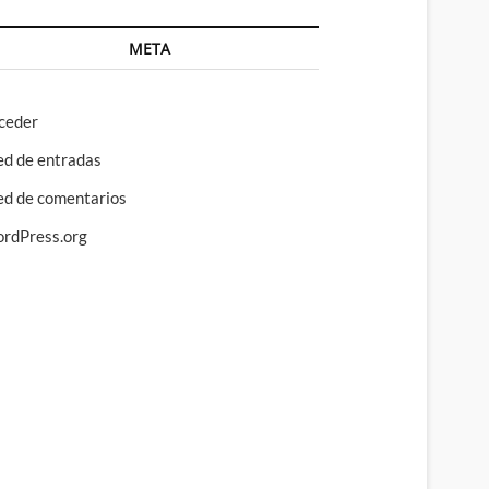
META
ceder
ed de entradas
ed de comentarios
rdPress.org