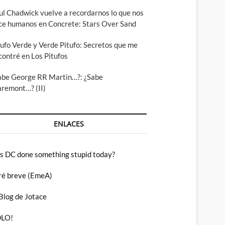
ul Chadwick vuelve a recordarnos lo que nos
ce humanos en Concrete: Stars Over Sand
tufo Verde y Verde Pitufo: Secretos que me
contré en Los Pitufos
abe George RR Martin…?: ¿Sabe
aremont…? (II)
ENLACES
s DC done something stupid today?
ré breve (EmeA)
 Blog de Jotace
LO!