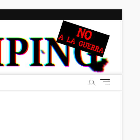
BRAI
ALL-NEW!
ALL-
DIFFERENT!
B
o
t
ó
n
d
e
m
e