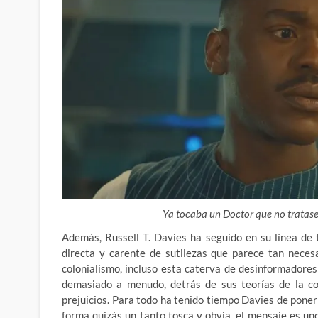
Ya tocaba un Doctor que no tratase
Además, Russell T. Davies ha seguido en su línea de 
directa y carente de sutilezas que parece tan necesa
colonialismo, incluso esta caterva de desinformadore
demasiado a menudo, detrás de sus teorías de la co
prejuicios. Para todo ha tenido tiempo Davies de poner
forma quizás un tanto tosca y obvia, el mensaje es u