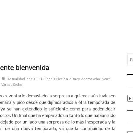
dente bienvenida
Actualidad
bbc
Ci-Fi
Ciencia Ficción
disney
doctor who
Ncuti
Varada Sethu
 no reventarle demasiado la sorpresa a quienes aún tuviesen
Ca
semana y pico desde que dijimos adiós a otra temporada de
ya se han extendido lo suficiente como para poder decir
Doctor. Un final que ha empañado un tanto lo que habían sido
dejado por un lado una sorpresa de lo más inesperada y la
ar de una nueva temporada, ya que la continuidad de la