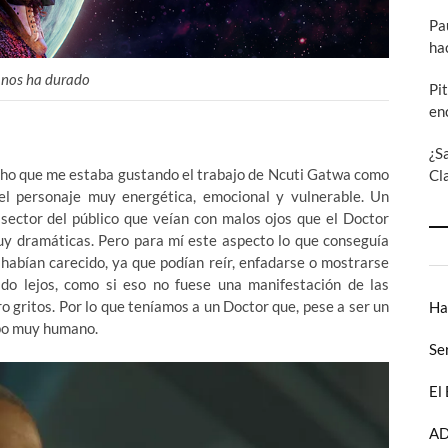
Pa
ha
 nos ha durado
Pi
en
¿S
ucho que me estaba gustando el trabajo de Ncuti Gatwa como
Cl
el personaje muy energética, emocional y vulnerable. Un
sector del público que veían con malos ojos que el Doctor
uy dramáticas. Pero para mí este aspecto lo que conseguía
habían carecido, ya que podían reír, enfadarse o mostrarse
ado lejos, como si eso no fuese una manifestación de las
 gritos. Por lo que teníamos a un Doctor que, pese a ser un
Ha
mpo muy humano.
Se
El
AD