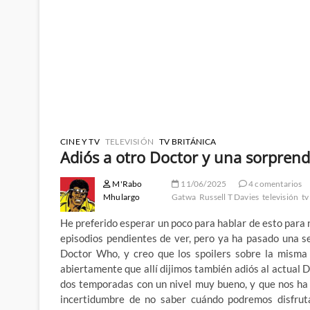
CINE Y TV
TELEVISIÓN
TV BRITÁNICA
Adiós a otro Doctor y una sorpren
M'Rabo
11/06/2025
4 comentarios
Mhulargo
Gatwa
Russell T Davies
televisión
tv
He preferido esperar un poco para hablar de esto para
episodios pendientes de ver, pero ya ha pasado una 
Doctor Who, y creo que los spoilers sobre la misma 
abiertamente que allí dijimos también adiós al actual 
dos temporadas con un nivel muy bueno, y que nos ha 
incertidumbre de no saber cuándo podremos disfrut