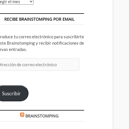
chivos
RECIBE BRAINSTOMPING POR EMAIL
troduce tu correo electrónico para suscribirte
este Brainstomping y recibir notificaciones de
evas entradas.
rección
rreo
ectrónico
Suscribir
BRAINSTOMPING