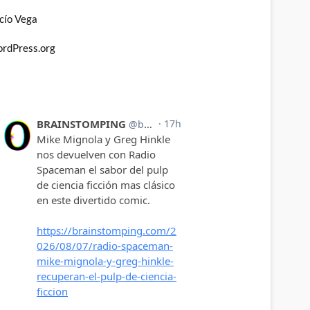
cío Vega
rdPress.org