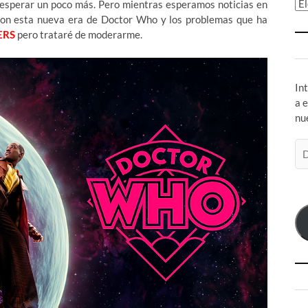
Ar
 esperar un poco más. Pero mientras esperamos noticias en
con esta nueva era de Doctor Who y los problemas que ha
ERS
pero trataré de moderarme.
In
a 
nu
Di
de
co
el