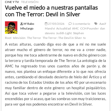
CINE Y TV
TELEVISIÓN
Vuelve el miedo a nuestras pantallas
con The Terror: Devil in Silver
M'Rabo
27/05/2026
1 comentario
Aasif
Mhulargo
Mandvi
Actualidad
AMC
CCH Pounder
dan
stevens
Judith Light
Stephen
Root
televisión
The Terror
The Terror: The Devil in Silver
tv
A estas alturas, cuando diga eso de que a mí no me suele
atraer mucho el género de terror, no me va a creer nadie,
porque hoy me toca adentrarme de nuevo en dicho género con
la tercera y tardía temporada de The Terror. La antología de la
AMC ha regresado tras unos cuantos años de parón y, de
nuevo, nos plantea un enfoque diferente a lo que nos ofrecía
antes, cambiando el desolado desierto de hielo del Ártico y el
racismo de los Estados Unidos de los años 40 por un escenario
muy familiar dentro de este género: un hospital psiquiátrico.
Así que toca volver a pegarse a la televisión, con las luces
encendidas por si acaso, que las sombras son muy traicioneras,
para ver qué nos podemos encontrar en Devil in Silver.