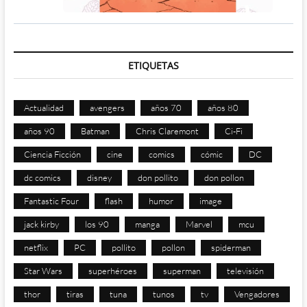
ETIQUETAS
Actualidad
avengers
años 70
años 80
años 90
Batman
Chris Claremont
Ci-Fi
Ciencia Ficción
cine
comics
cómic
DC
dc comics
disney
don pollito
don pollon
Fantastic Four
flash
humor
image
jack kirby
los 90
manga
Marvel
mcu
netflix
PC
pollito
pollon
spiderman
Star Wars
superhéroes
superman
televisión
thor
tiras
tuna
tunos
tv
Vengadores