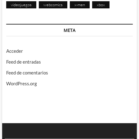
videojuegos
webcomics
x-men
xbox
META
Acceder
Feed de entradas
Feed de comentarios
WordPress.org