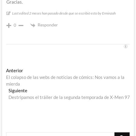
Gracias.
Last edited 2 meses han pasado desde que se escribió esto by Erminzah
Responder
0
Navegación
Entrada
Anterior
anterior:
El colapso de las webs de noticias de cómics: Nos vamos a la
de
mierda
entradas
Entrada
Siguiente
siguiente:
Destripamos el tráiler de la segunda temporada de X-Men 97
Buscar