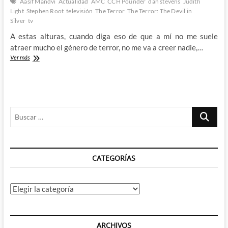
Aasif Mandvi
Actualidad
AMC
CCH Pounder
dan stevens
Judith
Light
Stephen Root
televisión
The Terror
The Terror: The Devil in
Silver
tv
A estas alturas, cuando diga eso de que a mí no me suele
atraer mucho el género de terror, no me va a creer nadie,…
Vuelve
Ver más
el
miedo
a
nuestras
pantallas
Buscar
con
The
…
Terror:
Devil
in
CATEGORÍAS
Silver
Categorías
ARCHIVOS