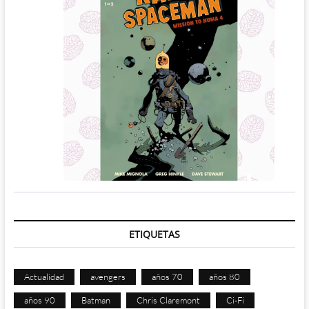
ETIQUETAS
Actualidad
avengers
años 70
años 80
años 90
Batman
Chris Claremont
Ci-Fi