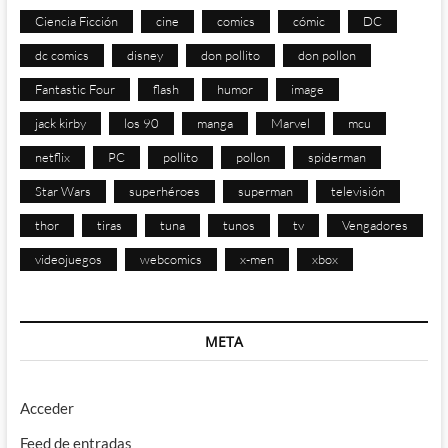
Ciencia Ficción
cine
comics
cómic
DC
dc comics
disney
don pollito
don pollon
Fantastic Four
flash
humor
image
jack kirby
los 90
manga
Marvel
mcu
netflix
PC
pollito
pollon
spiderman
Star Wars
superhéroes
superman
televisión
thor
tiras
tuna
tunos
tv
Vengadores
videojuegos
webcomics
x-men
xbox
META
Acceder
Feed de entradas