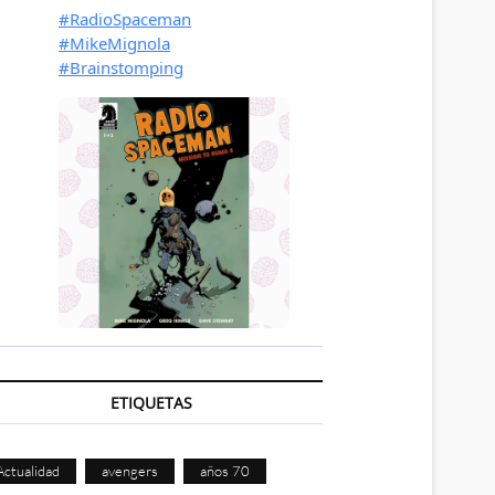
ETIQUETAS
Actualidad
avengers
años 70