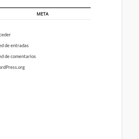
META
ceder
ed de entradas
ed de comentarios
rdPress.org