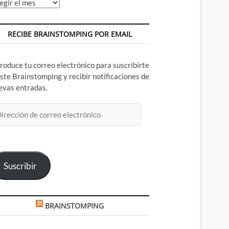
chivos
RECIBE BRAINSTOMPING POR EMAIL
troduce tu correo electrónico para suscribirte
este Brainstomping y recibir notificaciones de
evas entradas.
rección
rreo
ectrónico
Suscribir
BRAINSTOMPING