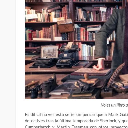
No es un libro 
Es difícil no ver esta serie sin pensar que a Mark Gat
detectives tras la última temporada de Sherlock, y q
Cumberbatch y Martin Freeman con otros proyectos, 