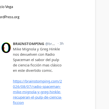
cío Vega
rdPress.org