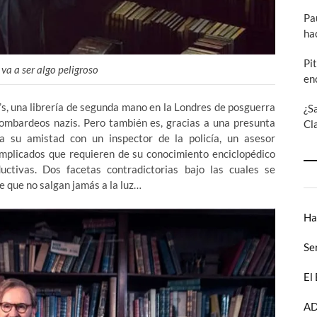
Pa
ha
Pi
r va a ser algo peligroso
en
’s, una librería de segunda mano en la Londres de posguerra
¿S
bombardeos nazis. Pero también es, gracias a una presunta
Cl
 su amistad con un inspector de la policía, un asesor
omplicados que requieren de su conocimiento enciclopédico
uctivas. Dos facetas contradictorias bajo las cuales se
e que no salgan jamás a la luz…
Ha
Se
El
AD