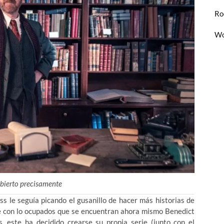
Ro
Wo
abierto precisamente
iss le seguía picando el gusanillo de hacer más historias de
ue con lo ocupados que se encuentran ahora mismo Benedict
este ha decidido crearse su propia serie (junto con el