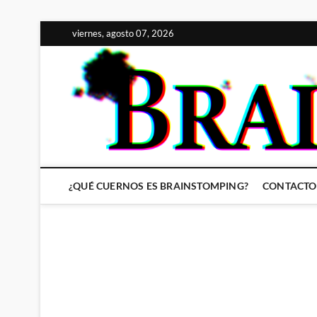
Saltar
viernes, agosto 07, 2026
al
contenido
¿QUÉ CUERNOS ES BRAINSTOMPING?
CONTACTO