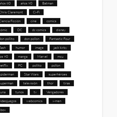
años 80
años 90
Batman
Chris Claremont
Ci-Fi
Ciencia Ficción
cine
comics
cómic
DC
dc comics
disney
don pollito
don pollon
Fantastic Four
flash
humor
image
jack kirby
los 90
manga
Marvel
mcu
netflix
PC
pollito
pollon
spiderman
Star Wars
superhéroes
superman
televisión
thor
tiras
tuna
tunos
tv
Vengadores
videojuegos
webcomics
x-men
xbox