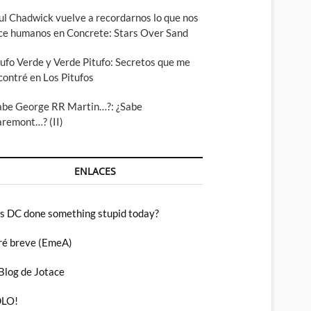
ul Chadwick vuelve a recordarnos lo que nos
ce humanos en Concrete: Stars Over Sand
tufo Verde y Verde Pitufo: Secretos que me
contré en Los Pitufos
abe George RR Martin…?: ¿Sabe
aremont…? (II)
ENLACES
s DC done something stupid today?
ré breve (EmeA)
 Blog de Jotace
LO!