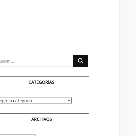
n
ú
Buscar
…
CATEGORÍAS
tegorías
ARCHIVOS