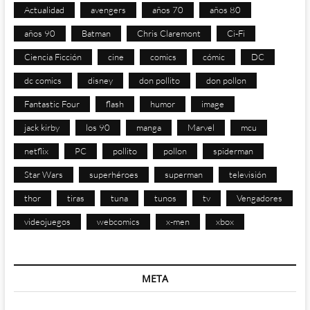
Actualidad
avengers
años 70
años 80
años 90
Batman
Chris Claremont
Ci-Fi
Ciencia Ficción
cine
comics
cómic
DC
dc comics
disney
don pollito
don pollon
Fantastic Four
flash
humor
image
jack kirby
los 90
manga
Marvel
mcu
netflix
PC
pollito
pollon
spiderman
Star Wars
superhéroes
superman
televisión
thor
tiras
tuna
tunos
tv
Vengadores
videojuegos
webcomics
x-men
xbox
META