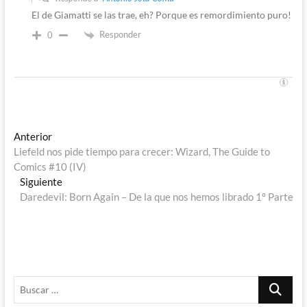
El de Giamatti se las trae, eh? Porque es remordimiento puro!
Responder
0
Navegación
Entrada
Anterior
anterior:
Liefeld nos pide tiempo para crecer: Wizard, The Guide to
de
Comics #10 (IV)
entradas
Entrada
Siguiente
siguiente:
Daredevil: Born Again – De la que nos hemos librado 1º Parte
Buscar
…