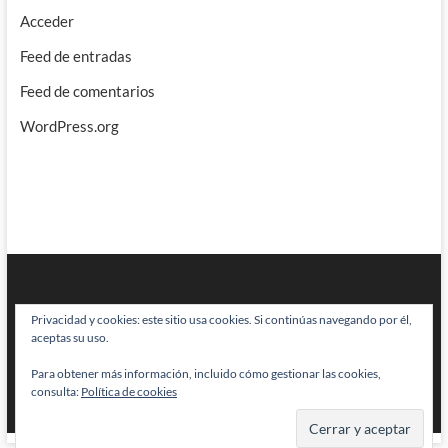
Acceder
Feed de entradas
Feed de comentarios
WordPress.org
Privacidad y cookies: este sitio usa cookies. Si continúas navegando por él,
aceptas su uso.
Para obtener más información, incluido cómo gestionar las cookies,
BRAINSTOMPING
| Diseñado por:
Theme Freesia
|
WordPress
| © Todos
consulta:
Política de cookies
los derechos reservados