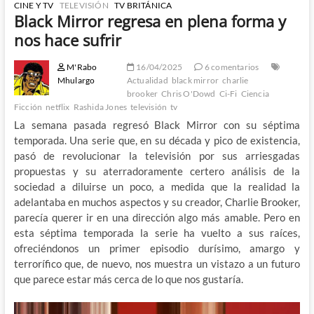
CINE Y TV
TELEVISIÓN
TV BRITÁNICA
Black Mirror regresa en plena forma y
nos hace sufrir
M'Rabo
16/04/2025
6 comentarios
Mhulargo
Actualidad
black mirror
charlie
brooker
Chris O'Dowd
Ci-Fi
Ciencia
Ficción
netflix
Rashida Jones
televisión
tv
La semana pasada regresó Black Mirror con su séptima
temporada. Una serie que, en su década y pico de existencia,
pasó de revolucionar la televisión por sus arriesgadas
propuestas y su aterradoramente certero análisis de la
sociedad a diluirse un poco, a medida que la realidad la
adelantaba en muchos aspectos y su creador, Charlie Brooker,
parecía querer ir en una dirección algo más amable. Pero en
esta séptima temporada la serie ha vuelto a sus raíces,
ofreciéndonos un primer episodio durísimo, amargo y
terrorífico que, de nuevo, nos muestra un vistazo a un futuro
que parece estar más cerca de lo que nos gustaría.