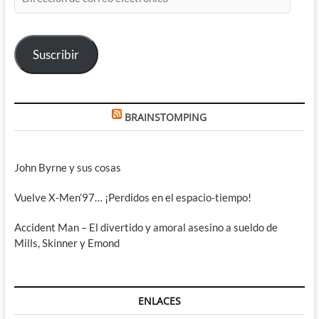
de
correo
electrónico
Suscribir
BRAINSTOMPING
John Byrne y sus cosas
Vuelve X-Men’97… ¡Perdidos en el espacio-tiempo!
Accident Man – El divertido y amoral asesino a sueldo de
Mills, Skinner y Emond
ENLACES