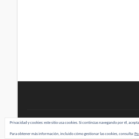
BRAINSTOMPING
Privacidad y cookies: este sitio usa cookies. Si continúas navegando por él, acepta
| Diseñado por:
Theme Freesia
|
WordPress
| ©
Para obtener más información, incluido cómo gestionar las cookies, consulta:
Po