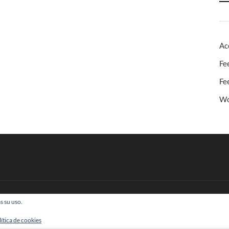
Ac
Fe
Fe
Wo
s su uso.
 Todos los derechos reservados
lítica de cookies