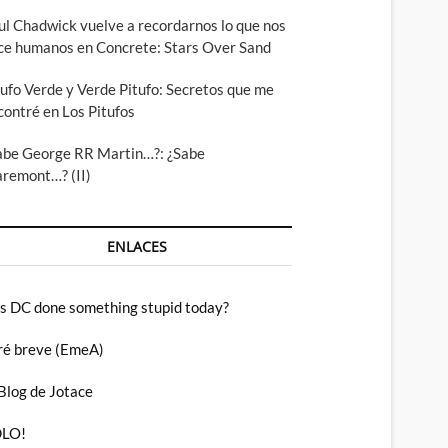
ul Chadwick vuelve a recordarnos lo que nos
ce humanos en Concrete: Stars Over Sand
tufo Verde y Verde Pitufo: Secretos que me
contré en Los Pitufos
abe George RR Martin…?: ¿Sabe
aremont…? (II)
ENLACES
s DC done something stupid today?
ré breve (EmeA)
 Blog de Jotace
LO!