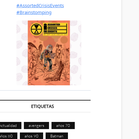
ETIQUETAS
Actualidad
avengers
años 70
años 80
años 90
Batman