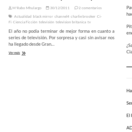
Pa
M'Rabo Mhulargo
30/12/2011
2 comentarios
ha
Actualidad
black mirror
channel4
charlie brooker
Ci-
Fi
Ciencia Ficción
televisión
television britanica
tv
Pi
El año no podía terminar de mejor forma en cuanto a
en
series de televisión. Por sorpresa y casi sin avisar nos
ha llegado desde Gran…
¿S
Cl
Black
Ver más
Mirror:
Esperemos
que
este
no
sea
el
Ha
futuro
que
Se
nos
espera
El
AD