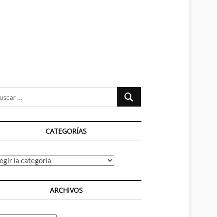
n
ú
Buscar
…
CATEGORÍAS
tegorías
ARCHIVOS