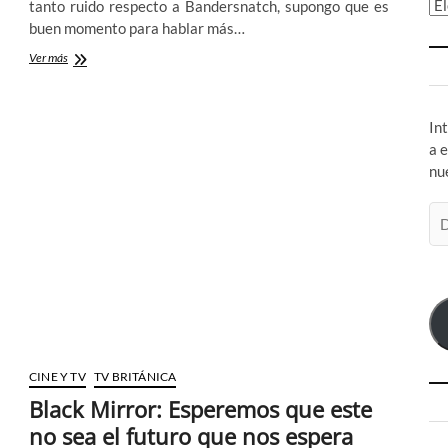
Ar
tanto ruido respecto a Bandersnatch, supongo que es
buen momento para hablar más…
Bandersnatch:
Ver más
Black
Mirror
y
In
otras
petisoperias
a 
nu
Di
de
co
el
CINE Y TV
TV BRITÁNICA
Black Mirror: Esperemos que este
no sea el futuro que nos espera