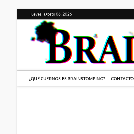
Saltar
jueves, agosto 06, 2026
al
contenido
¿QUÉ CUERNOS ES BRAINSTOMPING?
CONTACTO