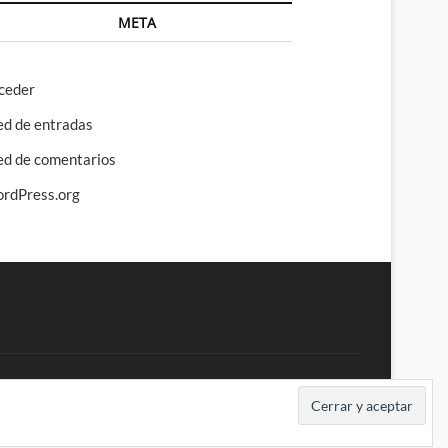
META
ceder
ed de entradas
ed de comentarios
rdPress.org