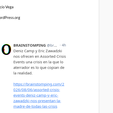
cío Vega
rdPress.org