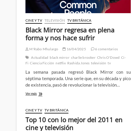
CINE Y TV
TELEVISIÓN
TV BRITÁNICA
Black Mirror regresa en plena
forma y nos hace sufrir
M'Rabo Mhulargo
16/04/2025
6 comentarios
Actualidad
black mirror
charlie brooker
Chris O'Dowd
Ci-
Fi
Ciencia Ficción
netflix
Rashida Jones
televisión
tv
La semana pasada regresó Black Mirror con su
séptima temporada. Una serie que, en su década y pico
de existencia, pasó de revolucionar la televisión…
Black
Ver más
Mirror
regresa
en
CINE Y TV
TV BRITÁNICA
plena
Top 10 con lo mejor del 2011 en
forma
y
cine y televisión
nos