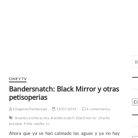
CINE Y TV
Bandersnatch: Black Mirror y otras
petisoperias
Ca
Diógenes Pantarújez
15/01/2019
4 comentarios
Aventura Interactiva
Bandersnatch
black mirror
charlie
brooker
FMV
netflix
tv
Ahora que ya se han calmado las aguas y ya no hay