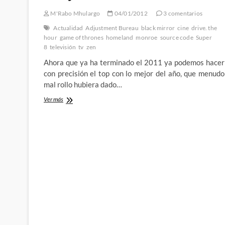
hace
M'Rabo Mhulargo
04/01/2012
3 comentarios
sufrir
Actualidad
Adjustment Bureau
black mirror
cine
drive. the
hour
game of thrones
homeland
monroe
source code
Super
8
televisión
tv
zen
Ahora que ya ha terminado el 2011 ya podemos hacer
con precisión el top con lo mejor del año, que menudo
mal rollo hubiera dado…
Top
Ver más
10
con
lo
mejor
del
2011
en
cine
y
televisión