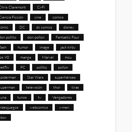
Chris Claremont
Ci-Fi
Ciencia Ficción
cine
comics
cómic
DC
dc comics
disney
don pollito
don pollon
Fantastic Four
flash
humor
image
jack kirby
los 90
manga
Marvel
mcu
netflix
PC
pollito
pollon
spiderman
Star Wars
superhéroes
superman
televisión
thor
tiras
tuna
tunos
tv
Vengadores
videojuegos
webcomics
x-men
xbox