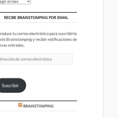
chivos
RECIBE BRAINSTOMPING POR EMAIL
troduce tu correo electrónico para suscribirte
este Brainstomping y recibir notificaciones de
evas entradas.
rección
rreo
ectrónico
Suscribir
BRAINSTOMPING