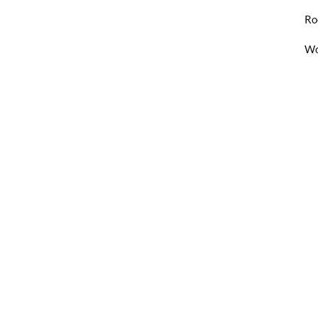
Ro
Wo