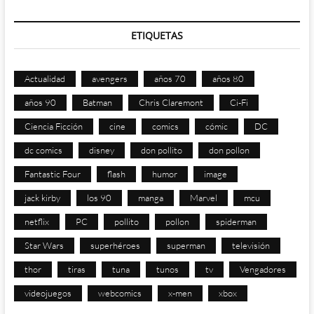
ETIQUETAS
Actualidad
avengers
años 70
años 80
años 90
Batman
Chris Claremont
Ci-Fi
Ciencia Ficción
cine
comics
cómic
DC
dc comics
disney
don pollito
don pollon
Fantastic Four
flash
humor
image
jack kirby
los 90
manga
Marvel
mcu
netflix
PC
pollito
pollon
spiderman
Star Wars
superhéroes
superman
televisión
thor
tiras
tuna
tunos
tv
Vengadores
videojuegos
webcomics
x-men
xbox