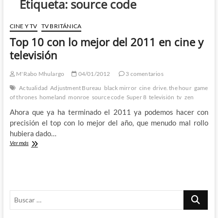
Etiqueta:
source code
CINE Y TV
TV BRITÁNICA
Top 10 con lo mejor del 2011 en cine y
televisión
M'Rabo Mhulargo
04/01/2012
3 comentarios
Actualidad
Adjustment Bureau
black mirror
cine
drive. the hour
game
of thrones
homeland
monroe
source code
Super 8
televisión
tv
zen
Ahora que ya ha terminado el 2011 ya podemos hacer con
precisión el top con lo mejor del año, que menudo mal rollo
hubiera dado…
Top
Ver más
10
con
lo
mejor
del
Buscar
2011
en
…
cine