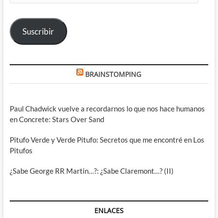
correo
electrónico
Suscribir
BRAINSTOMPING
Paul Chadwick vuelve a recordarnos lo que nos hace humanos
en Concrete: Stars Over Sand
Pitufo Verde y Verde Pitufo: Secretos que me encontré en Los
Pitufos
¿Sabe George RR Martin…?: ¿Sabe Claremont…? (II)
ENLACES