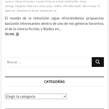
comics
Dean Ormston
Jacob Fortune-Lloyd
Kyle Soller
linea
vertigo
Meghan Hetrick y Tula Lotay
netflix
Phil Winslade
Shira Haas
Si
Spencer
Stephen Graham
televisión
tv
El mundo de la televisión sigue ofreciéndonos propuestas
bastante interesantes dentro de uno de mis géneros favoritos,
el de la ciencia ficción, y Bodies en…
Bodies
Ver más
–
Una
investigación
a
través
Buscar
del
tiempo
…
CATEGORÍAS
Categorías