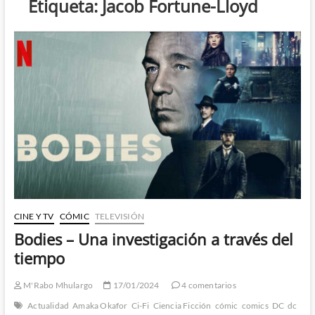
Etiqueta:
Jacob Fortune-Lloyd
CINE Y TV
CÓMIC
TELEVISIÓN
Bodies – Una investigación a través del
tiempo
M'Rabo Mhulargo
17/01/2024
4 comentarios
Actualidad
Amaka Okafor
Ci-Fi
Ciencia Ficción
cómic
comics
DC
dc