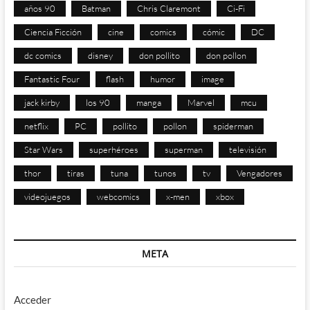
años 90
Batman
Chris Claremont
Ci-Fi
Ciencia Ficción
cine
comics
cómic
DC
dc comics
disney
don pollito
don pollon
Fantastic Four
flash
humor
image
jack kirby
los 90
manga
Marvel
mcu
netflix
PC
pollito
pollon
spiderman
Star Wars
superhéroes
superman
televisión
thor
tiras
tuna
tunos
tv
Vengadores
videojuegos
webcomics
x-men
xbox
META
Acceder