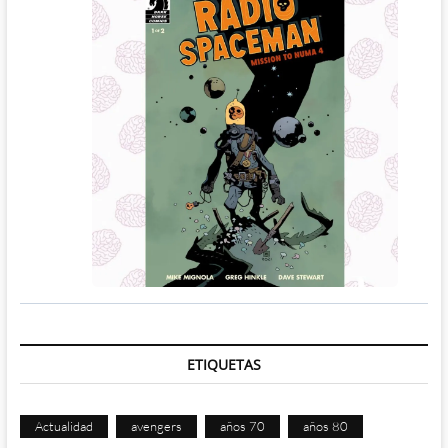
ETIQUETAS
Actualidad
avengers
años 70
años 80