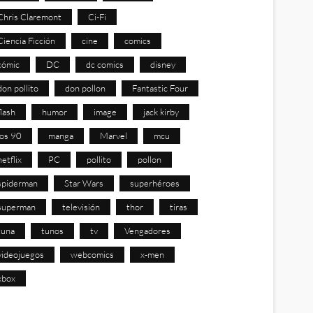
Chris Claremont
Ci-Fi
Ciencia Ficción
cine
comics
cómic
DC
dc comics
disney
don pollito
don pollon
Fantastic Four
flash
humor
image
jack kirby
los 90
manga
Marvel
mcu
netflix
PC
pollito
pollon
spiderman
Star Wars
superhéroes
superman
televisión
thor
tiras
tuna
tunos
tv
Vengadores
videojuegos
webcomics
x-men
xbox