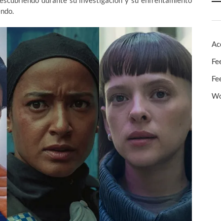
endo.
Ac
Fe
Fe
Wo