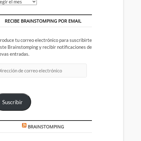
chivos
RECIBE BRAINSTOMPING POR EMAIL
troduce tu correo electrónico para suscribirte
este Brainstomping y recibir notificaciones de
evas entradas.
rección
rreo
ectrónico
Suscribir
BRAINSTOMPING