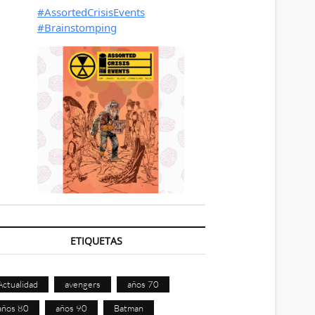
ETIQUETAS
Actualidad
avengers
años 70
años 80
años 90
Batman