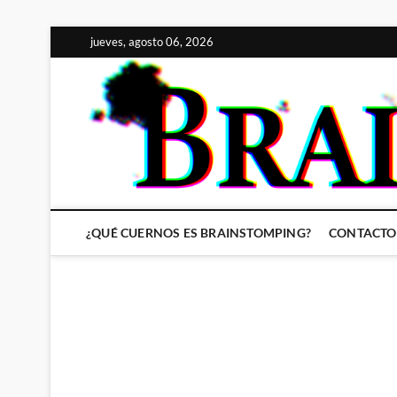
Saltar
jueves, agosto 06, 2026
al
contenido
¿QUÉ CUERNOS ES BRAINSTOMPING?
CONTACTO