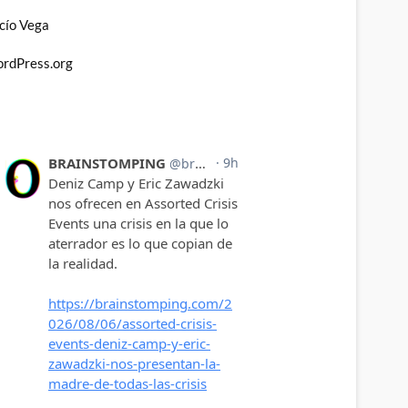
cío Vega
rdPress.org