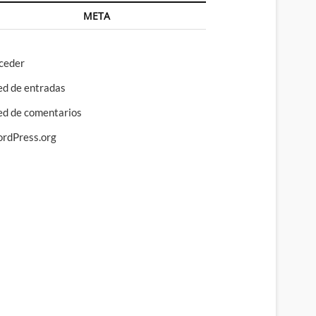
META
ceder
ed de entradas
ed de comentarios
rdPress.org