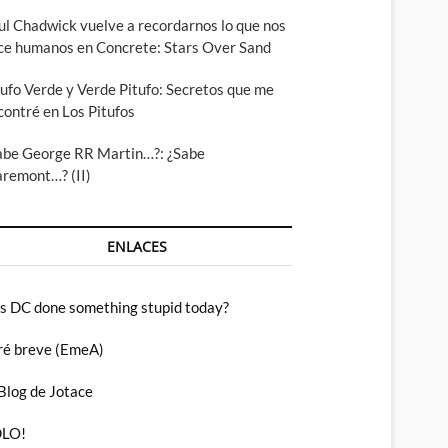
ul Chadwick vuelve a recordarnos lo que nos
ce humanos en Concrete: Stars Over Sand
tufo Verde y Verde Pitufo: Secretos que me
contré en Los Pitufos
abe George RR Martin…?: ¿Sabe
aremont…? (II)
ENLACES
s DC done something stupid today?
ré breve (EmeA)
 Blog de Jotace
LO!