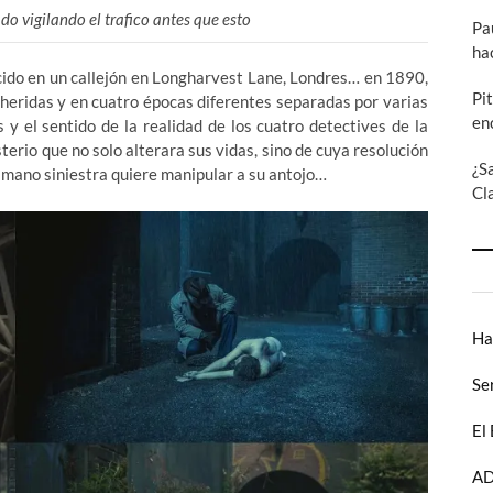
do vigilando el trafico antes que esto
Pa
ha
cido en un callejón en Longharvest Lane, Londres… en 1890,
Pi
heridas y en cuatro épocas diferentes separadas por varias
en
y el sentido de la realidad de los cuatro detectives de la
terio que no solo alterara sus vidas, sino de cuya resolución
¿S
 mano siniestra quiere manipular a su antojo…
Cl
Ha
Se
El
AD