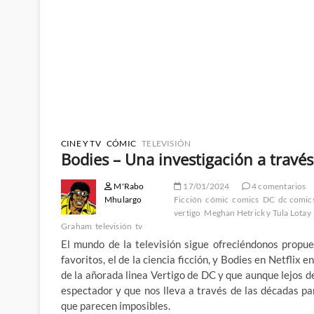
CINE Y TV
CÓMIC
TELEVISIÓN
Bodies – Una investigación a travé
M'Rabo
17/01/2024
4 comentarios
Mhulargo
Ficción
cómic
comics
DC
dc comic
vertigo
Meghan Hetrick y Tula Lotay
Graham
televisión
tv
El mundo de la televisión sigue ofreciéndonos propu
favoritos, el de la ciencia ficción, y Bodies en Netflix
de la añorada linea Vertigo de DC y que aunque lejos d
espectador y que nos lleva a través de las décadas pa
que parecen imposibles.