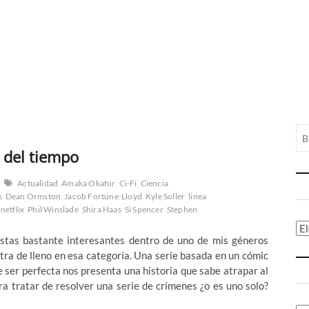
s del tiempo
Actualidad
Amaka Okafor
Ci-Fi
Ciencia
s
Dean Ormston
Jacob Fortune-Lloyd
Kyle Soller
linea
netflix
Phil Winslade
Shira Haas
Si Spencer
Stephen
Ca
estas bastante interesantes dentro de uno de mis géneros
 entra de lleno en esa categoría. Una serie basada en un cómic
e ser perfecta nos presenta una historia que sabe atrapar al
ra tratar de resolver una serie de crímenes ¿o es uno solo?