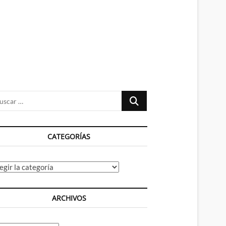
n
ú
Buscar
…
CATEGORÍAS
tegorías
ARCHIVOS