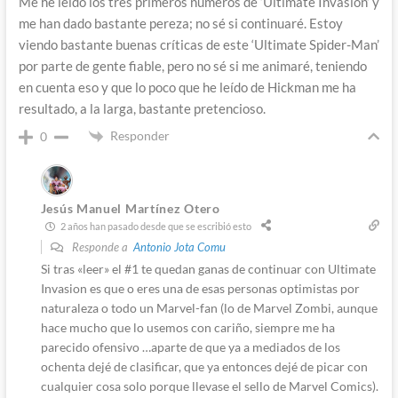
Me he leído los tres primeros números de ‘Ultimate Invasion’ y
me han dado bastante pereza; no sé si continuaré. Estoy
viendo bastante buenas críticas de este ‘Ultimate Spider-Man’
por parte de gente fiable, pero no sé si me animaré, teniendo
en cuenta eso y que lo poco que he leído de Hickman me ha
resultado, a la larga, bastante pretencioso.
Responder
0
Jesús Manuel Martínez Otero
2 años han pasado desde que se escribió esto
Responde a
Antonio Jota Comu
Si tras «leer» el #1 te quedan ganas de continuar con Ultimate
Invasion es que o eres una de esas personas optimistas por
naturaleza o todo un Marvel-fan (lo de Marvel Zombi, aunque
hace mucho que lo usemos con cariño, siempre me ha
parecido ofensivo …aparte de que ya a mediados de los
ochenta dejé de clasificar, que ya entonces dejé de picar con
cualquier cosa solo porque llevase el sello de Marvel Comics).