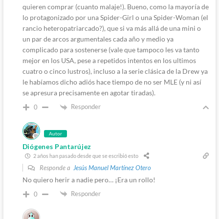
quieren comprar (cuanto malaje!). Bueno, como la mayoría de
lo protagonizado por una Spider-Girl o una Spider-Woman (el
rancio heteropatriarcado?), que si va más allá de una mini o
un par de arcos argumentales cada año y medio ya
complicado para sostenerse (vale que tampoco les va tanto
mejor en los USA, pese a repetidos intentos en los ultimos
cuatro o cinco lustros), incluso a la serie clásica de la Drew ya
le habíamos dicho adiós hace tiempo de no ser MLE (y ni así
se apresura precisamente en agotar tiradas).
Responder
0
Autor
Diógenes Pantarújez
2 años han pasado desde que se escribió esto
Responde a
Jesús Manuel Martínez Otero
No quiero herir a nadie pero… ¡Era un rollo!
Responder
0