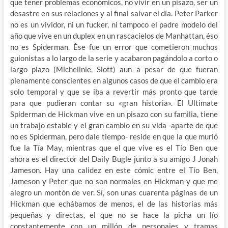
que tener problemas económicos, no vivir en un pisazo, ser un
desastre en sus relaciones y al final salvar el día. Peter Parker
no es un vividor, ni un fucker, ni tampoco el padre modelo del
año que vive en un duplex en un rascacielos de Manhattan, éso
no es Spiderman. Ése fue un error que cometieron muchos
guionistas a lo largo de la serie y acabaron pagándolo a corto o
largo plazo (Michelinie, Slott) aun a pesar de que fueran
plenamente conscientes en algunos casos de que el cambio era
solo temporal y que se iba a revertir más pronto que tarde
para que pudieran contar su «gran historia». El Ultimate
Spiderman de Hickman vive en un pisazo con su familia, tiene
un trabajo estable y el gran cambio en su vida -aparte de que
no es Spiderman, pero dale tiempo- reside en que la que murió
fue la Tía May, mientras que el que vive es el Tío Ben que
ahora es el director del Daily Bugle junto a su amigo J Jonah
Jameson. Hay una calidez en este cómic entre el Tío Ben,
Jameson y Peter que no son normales en Hickman y que me
alegro un montón de ver. Sí, son unas cuarenta páginas de un
Hickman que echábamos de menos, el de las historias más
pequeñas y directas, el que no se hace la picha un lío
constantemente con un millón de personajes y tramas