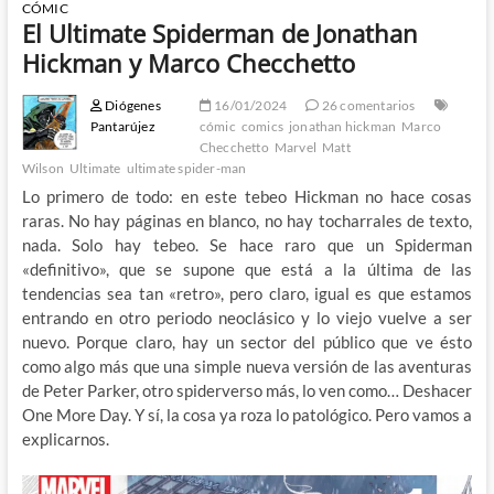
CÓMIC
El Ultimate Spiderman de Jonathan
Hickman y Marco Checchetto
Diógenes
16/01/2024
26 comentarios
Pantarújez
cómic
comics
jonathan hickman
Marco
Checchetto
Marvel
Matt
Wilson
Ultimate
ultimate spider-man
Lo primero de todo: en este tebeo Hickman no hace cosas
raras. No hay páginas en blanco, no hay tocharrales de texto,
nada. Solo hay tebeo. Se hace raro que un Spiderman
«definitivo», que se supone que está a la última de las
tendencias sea tan «retro», pero claro, igual es que estamos
entrando en otro periodo neoclásico y lo viejo vuelve a ser
nuevo. Porque claro, hay un sector del público que ve ésto
como algo más que una simple nueva versión de las aventuras
de Peter Parker, otro spiderverso más, lo ven como… Deshacer
One More Day. Y sí, la cosa ya roza lo patológico. Pero vamos a
explicarnos.