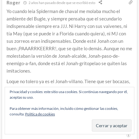
Roger
2 años han pasado desde que se escribió esto
Yo cuando leía Spiderman de chaval me molaba mucho el
ambiente del Bugle, y siempre pensaba que el secundario
indispensable siempre era JJJ. Ni Harry con sus vaivenes, ni
tía May (que se puede ir a Florida cuando quiera), ni MJ con
sus zorreos eran indispensables. Donde esté Jonah con un
buen ¡PAAARRKEERRR!, que se quite lo demás. Aunque no me
molestaban la versión de Jonah-alcalde, Jonah-paso-de-
enemigo-a-fan, donde está el Jonah-gritopelao se quiten las
imitaciones.
Loque no tolero ya es el Jonah-villano. Tiene que ser bocazas,
gritón, tozudo, tacaño, pero no dejar de ser un tipo que
Privacidad y cookies: este sitio usa cookies. Si continúas navegando por él,
simplemente opina lo que cree. Aunque opine estupideces. Y
aceptas su uso.
que tiene sus virtudes allí por algún lado.
Para obtener más información, incluido cómo gestionar las cookies,
Responder
0
consulta:
Política de cookies