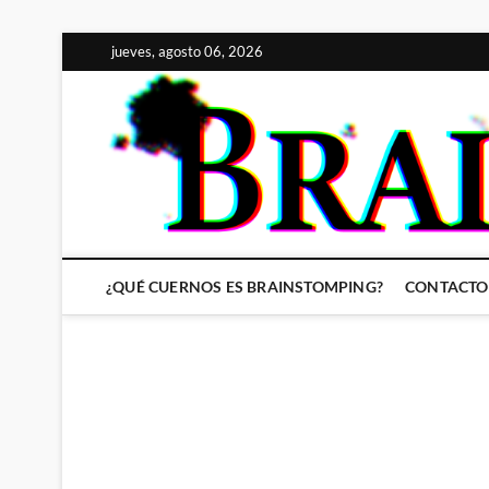
Saltar
jueves, agosto 06, 2026
al
contenido
¿QUÉ CUERNOS ES BRAINSTOMPING?
CONTACTO