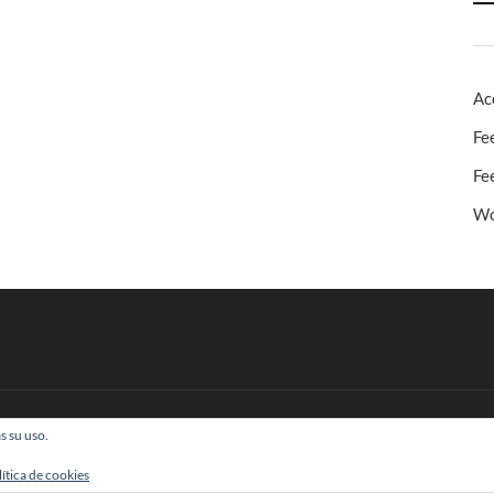
Ac
Fe
Fe
Wo
s su uso.
 Todos los derechos reservados
lítica de cookies