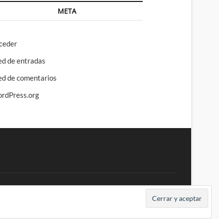
META
ceder
ed de entradas
ed de comentarios
rdPress.org