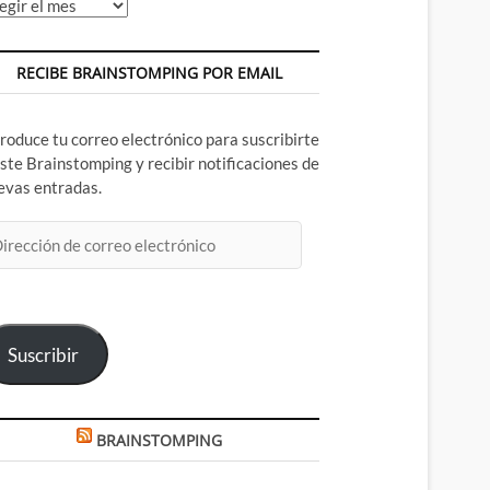
chivos
RECIBE BRAINSTOMPING POR EMAIL
troduce tu correo electrónico para suscribirte
este Brainstomping y recibir notificaciones de
evas entradas.
rección
rreo
ectrónico
Suscribir
BRAINSTOMPING