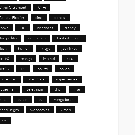
Chris Claremont
Ci-Fi
Ciencia Ficción
cine
comics
cómic
DC
dc comics
disney
don pollito
don pollon
Fantastic Four
flash
humor
image
jack kirby
los 90
manga
Marvel
mcu
netflix
PC
pollito
pollon
spiderman
Star Wars
superhéroes
superman
televisión
thor
tiras
tuna
tunos
tv
Vengadores
videojuegos
webcomics
x-men
xbox