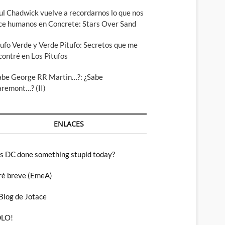
ul Chadwick vuelve a recordarnos lo que nos
ce humanos en Concrete: Stars Over Sand
tufo Verde y Verde Pitufo: Secretos que me
contré en Los Pitufos
abe George RR Martin…?: ¿Sabe
aremont…? (II)
ENLACES
s DC done something stupid today?
ré breve (EmeA)
 Blog de Jotace
LO!