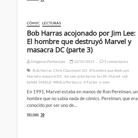
Harras
al
servicio
de
CÓMIC
LECTURAS
la
Bob Harras acojonado por Jim Lee:
incompetencia:
El
El hombre que destruyó Marvel y
hombre
masacra DC (parte 3)
que
destruyó
Marvel
Diógenes Pantarújez
22/10/2013
3 comentarios
y
Bob Harras
masacra
Chris Claremont
DC
El hombre que destruyó
DC
Marvel y masacró DC
Jim Lee
john byrne
los 90
Marvel
rob
(parte
liefeld
SHIELD
Whilce Portaccio
X Factor
x-men
5)
En 1991, Marvel estaba en manos de Ron Perelman, un
hombre que no sabía nada de cómics. Perelman, que era
conocido por ser uno de…
Bob
Ver más
Harras
acojonado
por
Jim