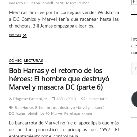
Ar
masacró DC
Icahn
lobdell
los 90
Marvel
x-men
Mientras Jim Lee por fín conseguía vender Wildstorm
a DC Comics y Marvel tenía que racanear hasta las
chinchetas, Bill Jemas empezaba a leer los…
Bob
Ver más
In
Harras
a 
VS
Bill
nu
Jemas:
CÓMIC
LECTURAS
El
Di
hombre
Bob Harras y el retorno de los
de
que
héroes: El hombre que destruyó
co
destruyó
Marvel
Marvel y masacra DC (parte 6)
el
y
masacra
Diógenes Pantarújez
12/11/2013
1 comentario
DC
(parte
Bob Harras
El hombre que destruyó Marvel y masacró
8)
DC
Icahn
lobdell
los 90
Marvel
Perelman
x-men
La bancarrota de Marvel no fue el apocalipsis que más
de un fan pronosticó a principios de 1997. El
enfrentamiento por el control de la…