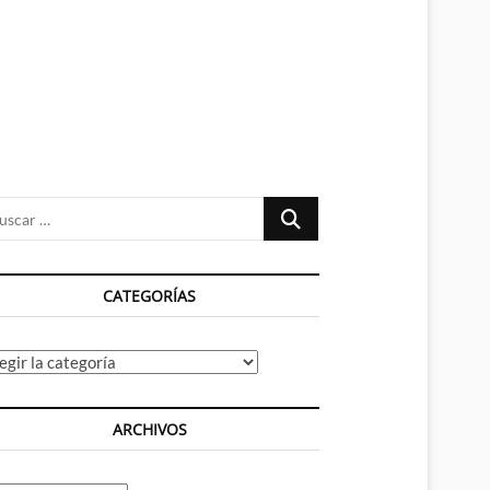
n
ú
Buscar
…
CATEGORÍAS
tegorías
ARCHIVOS