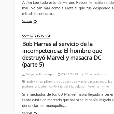
A Jim Lee todo esto de Heroes Reborn le había salido
mal. No tan mal como a Liefeld, que fue despedido a
mitad de contrato…
Bob
Ver más
Harras
y
la
CÓMIC
LECTURAS
llegada
Bob Harras al servicio de la
de
los
incompetencia: El hombre que
caballeros:
destruyó Marvel y masacra DC
El
hombre
(parte 5)
que
destruyó
Diógenes Pantarújez
05/11/2013
2 comentarios
Marvel
y
Bob Harras
El hombre que destruyó Marvel y masacró DC
joe
masacra
madureira
lobdell
los 90
Marvel
Marvelution
Perelman
x-men
DC
Si a mediados de los 80 Marvel había llegado a tener
(parte
7)
tanta cuota de mercado que hasta se le había llegado a
denunciar por monopolio,…
Bob
Ver más