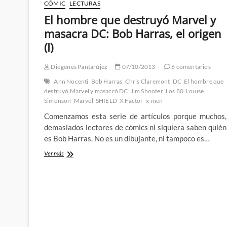
CÓMIC
LECTURAS
Lee:
El
El hombre que destruyó Marvel y
hombre
masacra DC: Bob Harras, el origen
que
destruyó
(I)
Marvel
y
Diógenes Pantarújez
07/10/2013
6 comentarios
masacra
DC
Ann Nocenti
Bob Harras
Chris Claremont
DC
El hombre que
(parte
destruyó Marvel y masacró DC
Jim Shooter
Los 80
Louise
3)
Simonson
Marvel
SHIELD
X Factor
x-men
Comenzamos esta serie de artículos porque muchos,
demasiados lectores de cómics ni siquiera saben quién
es Bob Harras. No es un dibujante, ni tampoco es…
El
Ver más
hombre
que
destruyó
Marvel
y
masacra
DC:
Bob