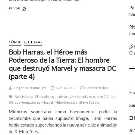
Pa
Bob
Ver más
Harras
ha
y
el
Pi
retorno
en
de
los
CÓMIC
LECTURAS
¿S
héroes:
Bob Harras, el Héroe más
El
Cl
hombre
Poderoso de la Tierra: El hombre
que
que destruyó Marvel y masacra DC
destruyó
Marvel
(parte 4)
y
masacra
Diógenes Pantarújez
29/10/2013
6 comentarios
DC
Ha
(parte
Bob Harras
El hombre que destruyó Marvel y masacró DC
los
6)
90
Los Vengadores
Marvel
Mike Deodato
Steve Epting
Se
Mientras soportaba como buenamente podía la
El
hecatombe que había supuesto Image, Bob Harras
había estado supervisando la nueva serie de animación
AD
de X-Men. Y es…