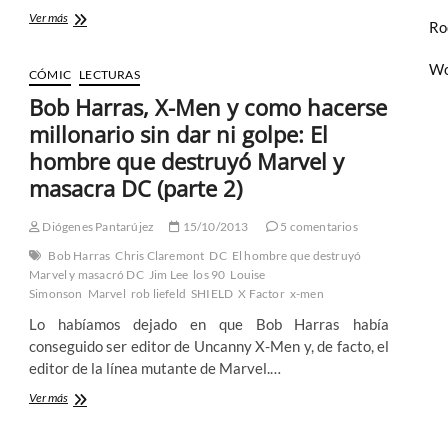
Bob
Ver más
Ro
Harras,
el
Wo
Héroe
CÓMIC
LECTURAS
más
Bob Harras, X-Men y como hacerse
Poderoso
de
millonario sin dar ni golpe: El
la
hombre que destruyó Marvel y
Tierra:
El
masacra DC (parte 2)
hombre
que
Diógenes Pantarújez
15/10/2013
5 comentarios
destruyó
Marvel
Bob Harras
Chris Claremont
DC
El hombre que destruyó
y
Marvel y masacró DC
Jim Lee
los 90
Louise
masacra
Simonson
Marvel
rob liefeld
SHIELD
X Factor
x-men
DC
Lo habíamos dejado en que Bob Harras había
(parte
4)
conseguido ser editor de Uncanny X-Men y, de facto, el
editor de la línea mutante de Marvel.…
Bob
Ver más
Harras,
X-