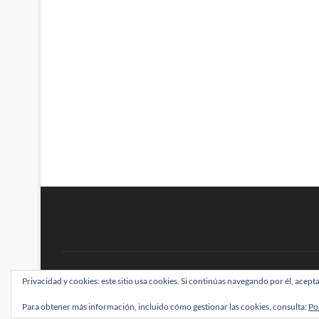
BRAINSTOMPING
Privacidad y cookies: este sitio usa cookies. Si continúas navegando por él, acepta
| Diseñado por:
Theme Freesia
|
WordPress
| ©
Para obtener más información, incluido cómo gestionar las cookies, consulta:
Po