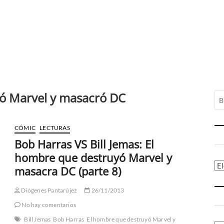
ó Marvel y masacró DC
CÓMIC
LECTURAS
Bob Harras VS Bill Jemas: El
hombre que destruyó Marvel y
Ca
masacra DC (parte 8)
Diógenes Pantarújez
26/11/2013
No hay comentarios
Bill Jemas
Bob Harras
El hombre que destruyó Marvel y