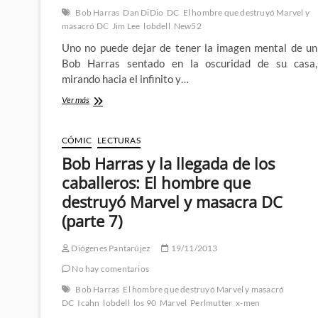
Bob Harras
Dan DiDio
DC
El hombre que destruyó Marvel y
masacró DC
Jim Lee
lobdell
New52
Uno no puede dejar de tener la imagen mental de un
Bob Harras sentado en la oscuridad de su casa,
mirando hacia el infinito y…
Bob
Ver más
Harras
triunfa
en
CÓMIC
LECTURAS
la
Bob Harras y la llegada de los
competencia:
El
caballeros: El hombre que
hombre
destruyó Marvel y masacra DC
que
destruyó
(parte 7)
Marvel
y
Diógenes Pantarújez
19/11/2013
masacra
DC
No hay comentarios
(parte
Bob Harras
El hombre que destruyó Marvel y masacró
9)
DC
Icahn
lobdell
los 90
Marvel
Perlmutter
x-men