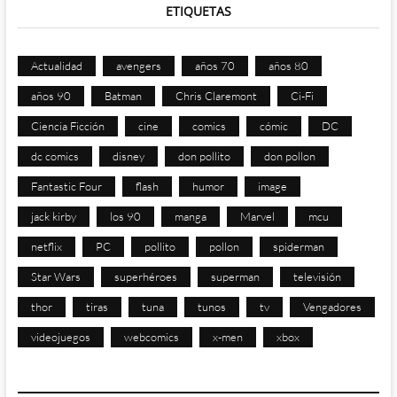
ETIQUETAS
Actualidad
avengers
años 70
años 80
años 90
Batman
Chris Claremont
Ci-Fi
Ciencia Ficción
cine
comics
cómic
DC
dc comics
disney
don pollito
don pollon
Fantastic Four
flash
humor
image
jack kirby
los 90
manga
Marvel
mcu
netflix
PC
pollito
pollon
spiderman
Star Wars
superhéroes
superman
televisión
thor
tiras
tuna
tunos
tv
Vengadores
videojuegos
webcomics
x-men
xbox