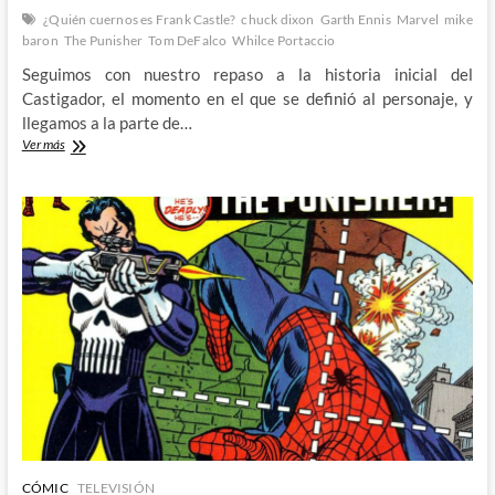
¿Quién cuernos es Frank Castle?
chuck dixon
Garth Ennis
Marvel
mike
baron
The Punisher
Tom DeFalco
Whilce Portaccio
Seguimos con nuestro repaso a la historia inicial del
Castigador, el momento en el que se definió al personaje, y
llegamos a la parte de…
Semper
Ver más
Fi:
¿Quién
cuernos
es
Frank
Castle?
(II)
CÓMIC
TELEVISIÓN