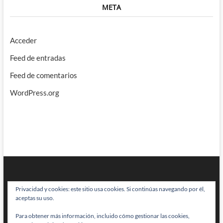
META
Acceder
Feed de entradas
Feed de comentarios
WordPress.org
Privacidad y cookies: este sitio usa cookies. Si continúas navegando por él,
aceptas su uso.
Para obtener más información, incluido cómo gestionar las cookies,
BRAINSTOMPING
| Diseñado por:
Theme Freesia
|
WordPress
| © Todos