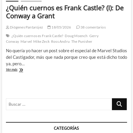
¿Quién cuernos es Frank Castle? (I): De
Conway a Grant
Diógenes Pantarújez
18/05/2026
38 comentarios
¿Quién cuernos es Frank Castle?
Doug Moench
Gerry
Conway
Marvel
Mike Zeck
Ross Andru
The Punisher
No quería yo hacer un post sobre el especial de Marvel Studios
del Castigador, más que nada porque creo que está dicho todo
ya, pero…
¿Quién
Ver más
cuernos
es
Frank
Castle?
(I):
Buscar
De
Conway
…
a
Grant
CATEGORÍAS