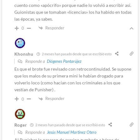
cuento como «apócrifo» porque nadie lo volvió a escribir así.
Guionistas que se tomaban «licencias» los ha habido en todas
las épocas, ya sabes.
Responder
0
Khonshu
2 meses han pasado desde que se escribió esto
Responde a
Diógenes Pantarújez
Es que el brote fue revisado con retrocontinuidad. Se supone
que los malos de su primera mini le habían drogado para
volverlo loco (como hacían con los criminales a los que
vestían de Punisher) .
Responder
0
Roger
2 meses han pasado desde que se escribió esto
Responde a
Jesús Manuel Martínez Otero
Al Punisher lo pasaron de asesino zumbado a héroe de