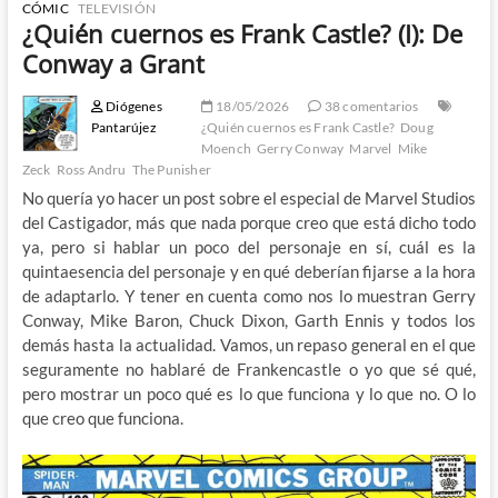
CÓMIC
TELEVISIÓN
¿Quién cuernos es Frank Castle? (I): De
Conway a Grant
Diógenes
18/05/2026
38 comentarios
Pantarújez
¿Quién cuernos es Frank Castle?
Doug
Moench
Gerry Conway
Marvel
Mike
Zeck
Ross Andru
The Punisher
No quería yo hacer un post sobre el especial de Marvel Studios
del Castigador, más que nada porque creo que está dicho todo
ya, pero si hablar un poco del personaje en sí, cuál es la
quintaesencia del personaje y en qué deberían fijarse a la hora
de adaptarlo. Y tener en cuenta como nos lo muestran Gerry
Conway, Mike Baron, Chuck Dixon, Garth Ennis y todos los
demás hasta la actualidad. Vamos, un repaso general en el que
seguramente no hablaré de Frankencastle o yo que sé qué,
pero mostrar un poco qué es lo que funciona y lo que no. O lo
que creo que funciona.