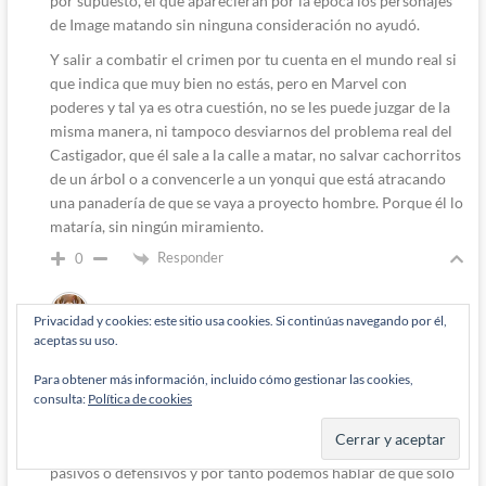
por supuesto, el que aparecieran por la época los personajes
de Image matando sin ninguna consideración no ayudó.
Y salir a combatir el crimen por tu cuenta en el mundo real si
que indica que muy bien no estás, pero en Marvel con
poderes y tal ya es otra cuestión, no se les puede juzgar de la
misma manera, ni tampoco desviarnos del problema real del
Castigador, que él sale a la calle a matar, no salvar cachorritos
de un árbol o a convencerle a un yonqui que está atracando
una panadería de que se vaya a proyecto hombre. Porque él lo
mataría, sin ningún miramiento.
Responder
0
Privacidad y cookies: este sitio usa cookies. Si continúas navegando por él,
aceptas su uso.
Erminzah
2 meses han pasado desde que se escribió esto
Responde a
Diógenes Pantarújez
Para obtener más información, incluido cómo gestionar las cookies,
consulta:
Política de cookies
Entonces la diferencia sería que Punisher (Por qué lo
llamamos así, si siempre ha sido El Castigador?) sale a buscar
a los malos, es activo. Mientras que los superheroes son
pasivos o defensivos y por tanto podemos hablar de que solo