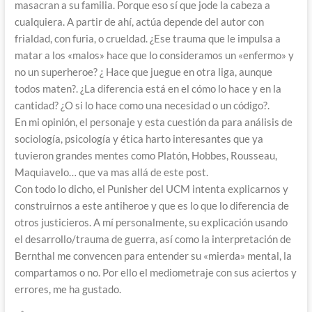
masacran a su familia. Porque eso sí que jode la cabeza a
cualquiera. A partir de ahí, actúa depende del autor con
frialdad, con furia, o crueldad. ¿Ese trauma que le impulsa a
matar a los «malos» hace que lo consideramos un «enfermo» y
no un superheroe? ¿ Hace que juegue en otra liga, aunque
todos maten?. ¿La diferencia está en el cómo lo hace y en la
cantidad? ¿O si lo hace como una necesidad o un código?.
En mi opinión, el personaje y esta cuestión da para análisis de
sociología, psicología y ética harto interesantes que ya
tuvieron grandes mentes como Platón, Hobbes, Rousseau,
Maquiavelo… que va mas allá de este post.
Con todo lo dicho, el Punisher del UCM intenta explicarnos y
construirnos a este antiheroe y que es lo que lo diferencia de
otros justicieros. A mí personalmente, su explicación usando
el desarrollo/trauma de guerra, así como la interpretación de
Bernthal me convencen para entender su «mierda» mental, la
compartamos o no. Por ello el mediometraje con sus aciertos y
errores, me ha gustado.