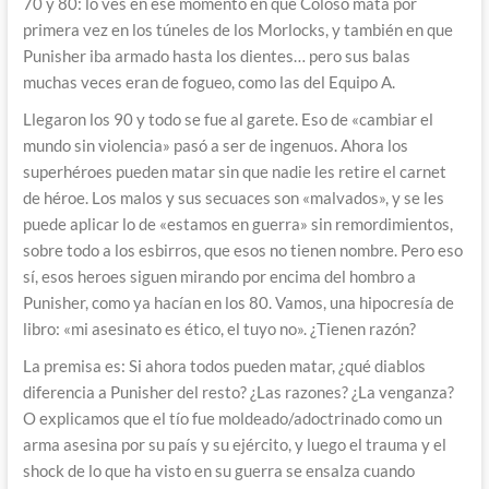
70 y 80: lo ves en ese momento en que Coloso mata por
primera vez en los túneles de los Morlocks, y también en que
Punisher iba armado hasta los dientes… pero sus balas
muchas veces eran de fogueo, como las del Equipo A.
Llegaron los 90 y todo se fue al garete. Eso de «cambiar el
mundo sin violencia» pasó a ser de ingenuos. Ahora los
superhéroes pueden matar sin que nadie les retire el carnet
de héroe. Los malos y sus secuaces son «malvados», y se les
puede aplicar lo de «estamos en guerra» sin remordimientos,
sobre todo a los esbirros, que esos no tienen nombre. Pero eso
sí, esos heroes siguen mirando por encima del hombro a
Punisher, como ya hacían en los 80. Vamos, una hipocresía de
libro: «mi asesinato es ético, el tuyo no». ¿Tienen razón?
La premisa es: Si ahora todos pueden matar, ¿qué diablos
diferencia a Punisher del resto? ¿Las razones? ¿La venganza?
O explicamos que el tío fue moldeado/adoctrinado como un
arma asesina por su país y su ejército, y luego el trauma y el
shock de lo que ha visto en su guerra se ensalza cuando