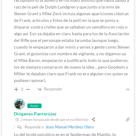
recopilatorio brasileiro en formato bolsillo que había salido a
raíz de la peli de Dolph Lundgren y que junto a la mini de
Steven Grant y Mike Zeck incluía algunas apariciones clásicas
de Frank, artículos y fotos de la peli) en la que se ponía a
disparar contra civiles que se saltaban un semáforo en rojo o
algo así. Eso ya dejaba en claro hasta para los de la Asociación
del Rifle que el personaje estaba tarumba (aunque luego,
cuando le empezaron a dar minis y series y gente como Steven
Grant, el guionista con nombre de vigilante, y no digamos ya
el Mike Baron, empezaron a justificarlo todo lo que pudieron,
los de siempre compraron de nuevo la idea …pero Goodwin y
Miller te dejaban claro que Frank no era alguien con quien se
pudiese razonar).
Responder
0
Autor
Diógenes Pantarújez
2 meses han pasado desde que se escribió esto
Responde a
Jesús Manuel Martínez Otero
Lo del brote psicótico es en el Spiderman de Mantlo, lo