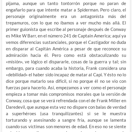
pijama, aunque un tanto tontorrón porque no paran de
engañarlo para que intente matar a Spiderman. Pero claro, el
personaje originalmente era un antagonista más del
trepamuros, con lo que no íbamos a ver mucho más allá. El
primer guionista que escribe al personaje después de Conway
es Mike W Barr, en el número 241 de Captain America; aquí ya
vemos diferencias sustanciales, porque el Castigador no duda
en disparar al Capitán América a pesar de que reconoce su
admiración hacia él. Pero como está obstaculizando su
«misión», ve lógico el dispararle, cosas de la guerra y tal; sin
embargo, para cuando acaba la historia, Frank considera una
«debilidad» el haber sido incapaz de matar al Capi. Y ésto no lo
dice porque matarlo sea difícil, si no porque él no se vio con
fuerzas para hacerlo. Así, empezamos a ver como el personaje
empieza a tomar más compromisos morales que la versión de
Conway, cosa que se verá refrendada con el de Frank Miller en
Daredevil, que aunque esta vez no dispare con balas de verdad
a superhéroes (usa tranquilizantes) si se le muestra
torturando y asesinando a sangre fría, aunque se lamenta
cuando sus víctimas son menores de edad. En eso no se siente