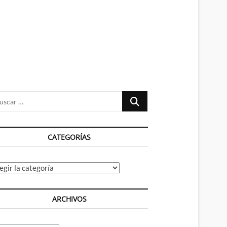
n
ú
Buscar
…
CATEGORÍAS
tegorías
ARCHIVOS