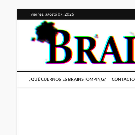
Saltar
viernes, agosto 07, 2026
al
contenido
¿QUÉ CUERNOS ES BRAINSTOMPING?
CONTACTO