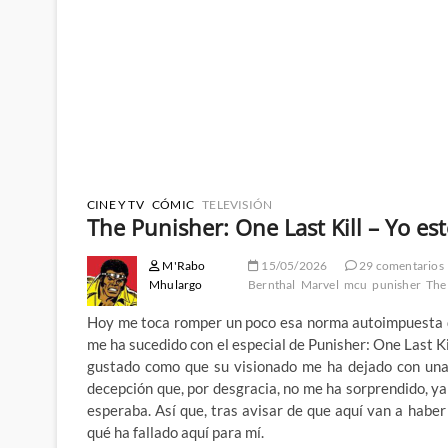
CINE Y TV
CÓMIC
TELEVISIÓN
The Punisher: One Last Kill – Yo est
M'Rabo
15/05/2026
29 comentarios
Mhulargo
Bernthal
Marvel
mcu
punisher
The 
Hoy me toca romper un poco esa norma autoimpuesta d
me ha sucedido con el especial de Punisher: One Last K
gustado como que su visionado me ha dejado con una 
decepción que, por desgracia, no me ha sorprendido, y
esperaba. Así que, tras avisar de que aquí van a habe
qué ha fallado aquí para mí.