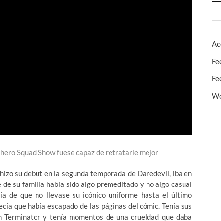
Ac
Fe
Fe
Wo
rhero Squad Show fuese capaz de retratarle mejor
 hizo su debut en la segunda temporada de Daredevil, iba en
 de su familia había sido algo premeditado y no algo casual
ría de que no llevase su icónico uniforme hasta el último
ía que había escapado de las páginas del cómic. Tenía sus
n Terminator y tenía momentos de una crueldad que daba