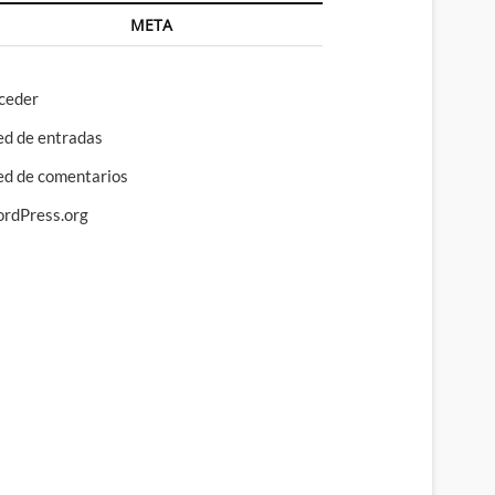
META
ceder
ed de entradas
ed de comentarios
rdPress.org