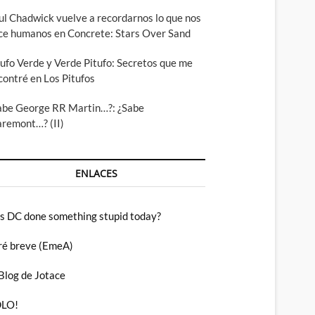
ul Chadwick vuelve a recordarnos lo que nos
ce humanos en Concrete: Stars Over Sand
tufo Verde y Verde Pitufo: Secretos que me
contré en Los Pitufos
abe George RR Martin…?: ¿Sabe
aremont…? (II)
ENLACES
s DC done something stupid today?
ré breve (EmeA)
 Blog de Jotace
LO!