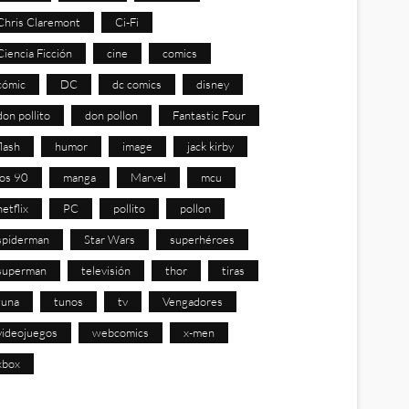
Chris Claremont
Ci-Fi
Ciencia Ficción
cine
comics
cómic
DC
dc comics
disney
don pollito
don pollon
Fantastic Four
flash
humor
image
jack kirby
los 90
manga
Marvel
mcu
netflix
PC
pollito
pollon
spiderman
Star Wars
superhéroes
superman
televisión
thor
tiras
tuna
tunos
tv
Vengadores
videojuegos
webcomics
x-men
xbox