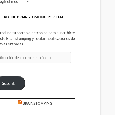
chivos
RECIBE BRAINSTOMPING POR EMAIL
troduce tu correo electrónico para suscribirte
este Brainstomping y recibir notificaciones de
evas entradas.
rección
rreo
ectrónico
Suscribir
BRAINSTOMPING