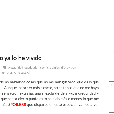
o ya lo he vivido
Actualidad
castigador
cómic
comics
disney
Jon
Punisher: One Last Kill
e no hablar de cosas que no me han gustado, que es lo que
Ca
ill. Aunque, para ser más exacto, no es tanto que no me haya
sensación extraña, una mezcla de déjà vu, incredulidad y
a que hasta cierto punto esto ha sido más o menos lo que me
r más
SPOILERS
que disparos en este especial, vamos a ver