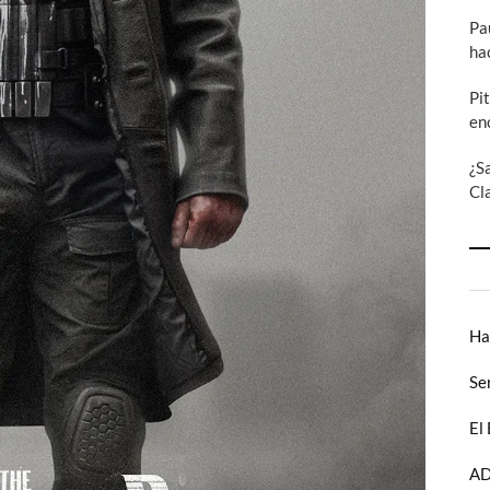
Pa
ha
Pi
en
¿S
Cl
Ha
Se
El
AD