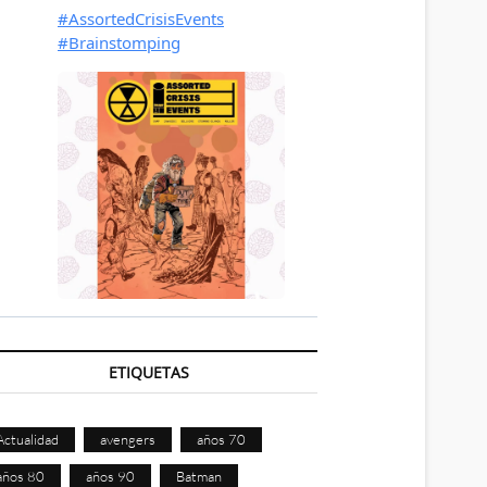
ETIQUETAS
Actualidad
avengers
años 70
años 80
años 90
Batman