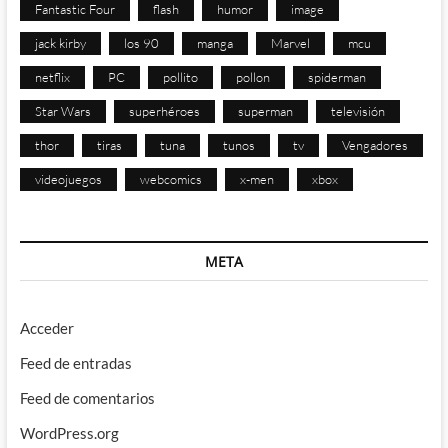
Fantastic Four
flash
humor
image
jack kirby
los 90
manga
Marvel
mcu
netflix
PC
pollito
pollon
spiderman
Star Wars
superhéroes
superman
televisión
thor
tiras
tuna
tunos
tv
Vengadores
videojuegos
webcomics
x-men
xbox
META
Acceder
Feed de entradas
Feed de comentarios
WordPress.org