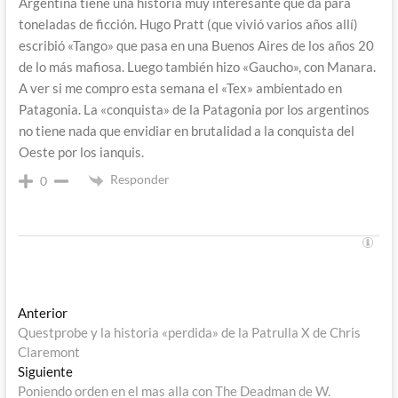
Argentina tiene una historia muy interesante que da para
toneladas de ficción. Hugo Pratt (que vivió varios años allí)
escribió «Tango» que pasa en una Buenos Aires de los años 20
de lo más mafiosa. Luego también hizo «Gaucho», con Manara.
A ver si me compro esta semana el «Tex» ambientado en
Patagonia. La «conquista» de la Patagonia por los argentinos
no tiene nada que envidiar en brutalidad a la conquista del
Oeste por los ianquis.
Responder
0
Navegación
Entrada
Anterior
anterior:
Questprobe y la historia «perdida» de la Patrulla X de Chris
de
Claremont
entradas
Entrada
Siguiente
siguiente:
Poniendo orden en el mas alla con The Deadman de W.