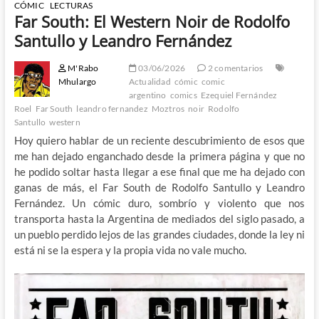
CÓMIC
LECTURAS
Far South: El Western Noir de Rodolfo
Santullo y Leandro Fernández
M'Rabo
03/06/2026
2 comentarios
Mhulargo
Actualidad
cómic
comic
argentino
comics
Ezequiel Fernández
Roel
Far South
leandro fernandez
Moztros
noir
Rodolfo
Santullo
western
Hoy quiero hablar de un reciente descubrimiento de esos que
me han dejado enganchado desde la primera página y que no
he podido soltar hasta llegar a ese final que me ha dejado con
ganas de más, el Far South de Rodolfo Santullo y Leandro
Fernández. Un cómic duro, sombrío y violento que nos
transporta hasta la Argentina de mediados del siglo pasado, a
un pueblo perdido lejos de las grandes ciudades, donde la ley ni
está ni se la espera y la propia vida no vale mucho.