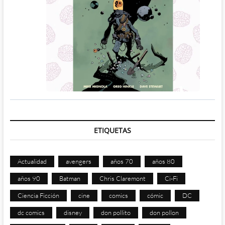
ETIQUETAS
Actualidad
avengers
años 70
años 80
años 90
Batman
Chris Claremont
Ci-Fi
Ciencia Ficción
cine
comics
cómic
DC
dc comics
disney
don pollito
don pollon