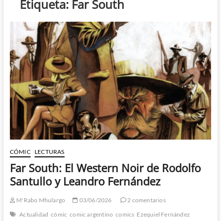
Etiqueta:
Far South
CÓMIC
LECTURAS
Far South: El Western Noir de Rodolfo
Santullo y Leandro Fernández
M'Rabo Mhulargo
03/06/2026
2 comentarios
Actualidad
cómic
comic argentino
comics
Ezequiel Fernández