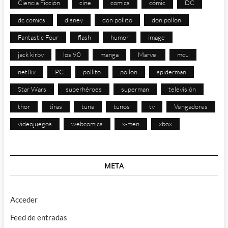
Ciencia Ficción
cine
comics
cómic
DC
dc comics
disney
don pollito
don pollon
Fantastic Four
flash
humor
image
jack kirby
los 90
manga
Marvel
mcu
netflix
PC
pollito
pollon
spiderman
Star Wars
superhéroes
superman
televisión
thor
tiras
tuna
tunos
tv
Vengadores
videojuegos
webcomics
x-men
xbox
META
Acceder
Feed de entradas