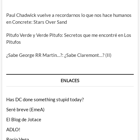
Paul Chadwick vuelve a recordarnos lo que nos hace humanos
en Concrete: Stars Over Sand
Pitufo Verde y Verde Pitufo: Secretos que me encontré en Los
Pitufos
¿Sabe George RR Martin…?: ¿Sabe Claremont…? (II)
ENLACES
Has DC done something stupid today?
Seré breve (EmeA)
El Blog de Jotace
ADLO!
Rocío Vega