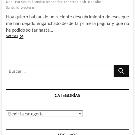
Roel
Far South
leandro fernandez
Moztros
noir
Rodolfo
Santullo
western
Hoy quiero hablar de un reciente descubrimiento de esos que
me han dejado enganchado desde la primera página y que no
he podido soltar hasta…
Far
Ver más
South:
El
Western
Noir
de
Buscar
Rodolfo
Santullo
…
y
Leandro
Fernández
CATEGORÍAS
Categorías