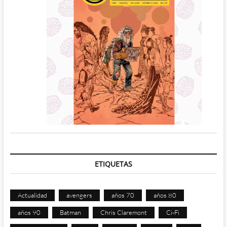
ETIQUETAS
Actualidad
avengers
años 70
años 80
años 90
Batman
Chris Claremont
Ci-Fi