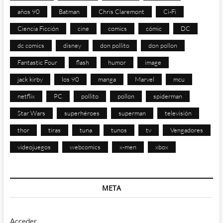
años 90
Batman
Chris Claremont
Ci-Fi
Ciencia Ficción
cine
comics
cómic
DC
dc comics
disney
don pollito
don pollon
Fantastic Four
flash
humor
image
jack kirby
los 90
manga
Marvel
mcu
netflix
PC
pollito
pollon
spiderman
Star Wars
superhéroes
superman
televisión
thor
tiras
tuna
tunos
tv
Vengadores
videojuegos
webcomics
x-men
xbox
META
Acceder