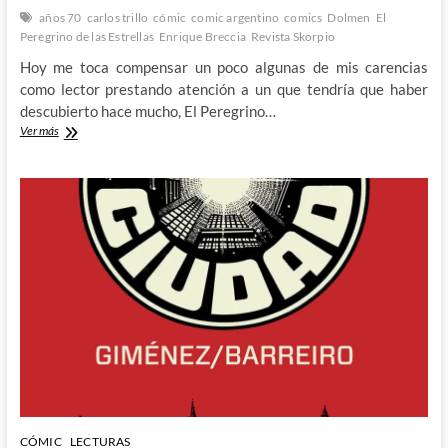
años 70
carlos trillo
cómic
comic argentino
comics
Dolmen
El
Peregrino de las Estrellas
Enrique Breccia
Revista Skorpio
Hoy me toca compensar un poco algunas de mis carencias
como lector prestando atención a un que tendría que haber
descubierto hace mucho, El Peregrino…
El
Ver más
Peregrino
de
las
Estrellas
–
La
terrenal
odisea
espacial
de
Carlos
Trillo
y
Enrique
Breccia
CÓMIC
LECTURAS