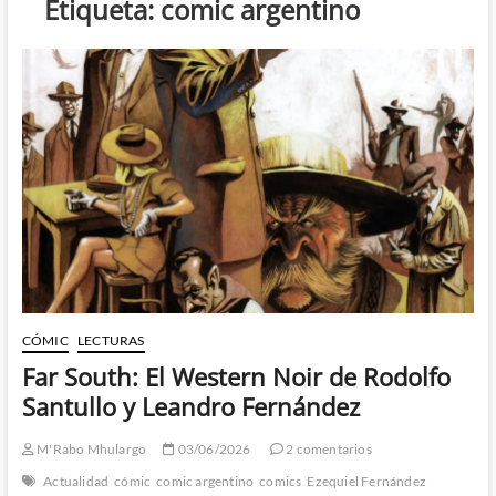
Etiqueta:
comic argentino
CÓMIC
LECTURAS
Far South: El Western Noir de Rodolfo
Santullo y Leandro Fernández
M'Rabo Mhulargo
03/06/2026
2 comentarios
Actualidad
cómic
comic argentino
comics
Ezequiel Fernández