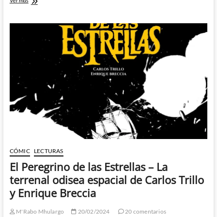
Ver más
en
el
Parque
Chas
de
Ricardo
Barreiro
y
Eduardo
Risso
CÓMIC
LECTURAS
El Peregrino de las Estrellas – La
terrenal odisea espacial de Carlos Trillo
y Enrique Breccia
M'Rabo Mhulargo
20/02/2024
20 comentarios