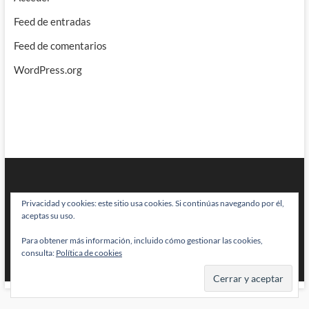
Feed de entradas
Feed de comentarios
WordPress.org
Privacidad y cookies: este sitio usa cookies. Si continúas navegando por él,
aceptas su uso.
Para obtener más información, incluido cómo gestionar las cookies,
BRAINSTOMPING
| Diseñado por:
Theme Freesia
|
WordPress
| © Todos
consulta:
Política de cookies
los derechos reservados