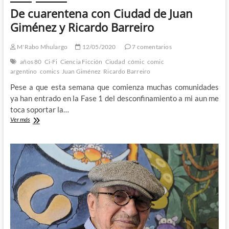
De cuarentena con Ciudad de Juan
Giménez y Ricardo Barreiro
M'Rabo Mhulargo
12/05/2020
7 comentarios
años 80
Ci-Fi
Ciencia Ficción
Ciudad
cómic
comic
argentino
comics
Juan Giménez
Ricardo Barreiro
Pese a que esta semana que comienza muchas comunidades
ya han entrado en la Fase 1 del desconfinamiento a mi aun me
toca soportar la…
De
Ver más
cuarentena
con
Ciudad
de
Juan
Giménez
y
Ricardo
Barreiro