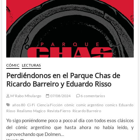
Trillo
y
Mandrafina
CÓMIC
LECTURAS
Perdiéndonos en el Parque Chas de
Ricardo Barreiro y Eduardo Risso
M'Rabo Mhulargo
07/08/2024
6 comentarios
años 80
Ci-Fi
Ciencia Ficción
cómic
comic argentino
comics
Eduardo
Risso
Realismo Magico
Revista Fierro
Ricardo Barreiro
Yo sigo poniéndome poco a poco al día con todos esos clásicos
del cómic argentino que hasta ahora no había leído, y
aprovechando que Dolmen…
Perdiéndonos