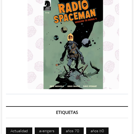
ETIQUETAS
Actualidad
avengers
años 70
años 80