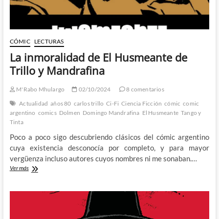
CÓMIC
LECTURAS
La inmoralidad de El Husmeante de
Trillo y Mandrafina
M'Rabo Mhulargo
02/10/2024
8 comentarios
Actualidad
años 80
carlos trillo
Ci-Fi
Ciencia Ficción
cómic
comic
argentino
comics
Dolmen
Domingo Mandrafina
El Husmeante
Tango y
Tinta
Poco a poco sigo descubriendo clásicos del cómic argentino
cuya existencia desconocía por completo, y para mayor
vergüenza incluso autores cuyos nombres ni me sonaban.…
La
Ver más
inmoralidad
de
El
Husmeante
de