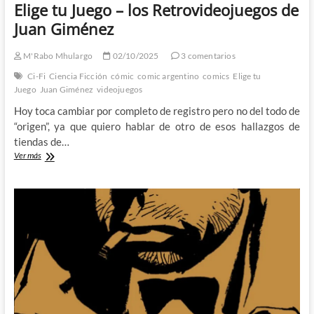
Elige tu Juego – los Retrovideojuegos de
Juan Giménez
M'Rabo Mhulargo
02/10/2025
3 comentarios
Ci-Fi
Ciencia Ficción
cómic
comic argentino
comics
Elige tu
Juego
Juan Giménez
videojuegos
Hoy toca cambiar por completo de registro pero no del todo de
“origen”, ya que quiero hablar de otro de esos hallazgos de
tiendas de…
Elige
Ver más
tu
Juego
–
los
Retrovideojuegos
de
Juan
Giménez