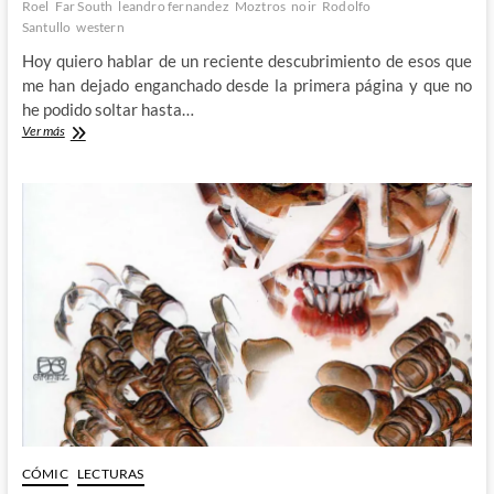
Roel
Far South
leandro fernandez
Moztros
noir
Rodolfo
Santullo
western
Hoy quiero hablar de un reciente descubrimiento de esos que
me han dejado enganchado desde la primera página y que no
he podido soltar hasta…
Far
Ver más
South:
El
Western
Noir
de
Rodolfo
Santullo
y
Leandro
Fernández
CÓMIC
LECTURAS