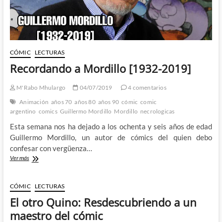
CÓMIC
LECTURAS
Recordando a Mordillo [1932-2019]
M'Rabo Mhulargo
04/07/2019
4 comentarios
Animación
años 70
años 80
años 90
cómic
comic
argentino
comics
Guillermo Mordillo
Mordillo
necrologicas
Esta semana nos ha dejado a los ochenta y seis años de edad
Guillermo Mordillo, un autor de cómics del quien debo
confesar con vergüenza…
Recordando
Ver más
a
Mordillo
[1932-
CÓMIC
LECTURAS
2019]
El otro Quino: Resdescubriendo a un
maestro del cómic