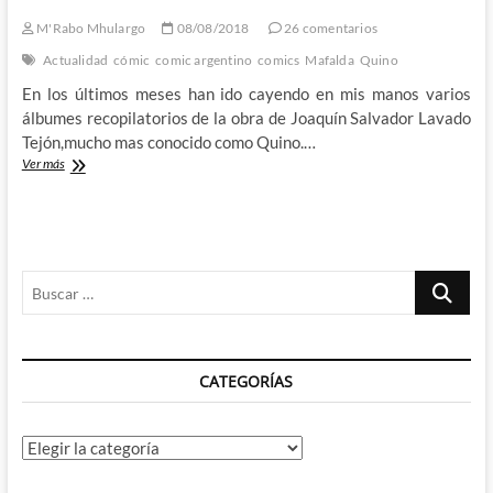
M'Rabo Mhulargo
08/08/2018
26 comentarios
Actualidad
cómic
comic argentino
comics
Mafalda
Quino
En los últimos meses han ido cayendo en mis manos varios
álbumes recopilatorios de la obra de Joaquín Salvador Lavado
Tejón,mucho mas conocido como Quino.…
El
Ver más
otro
Quino:
Resdescubriendo
a
un
Buscar
maestro
del
…
cómic
CATEGORÍAS
Categorías