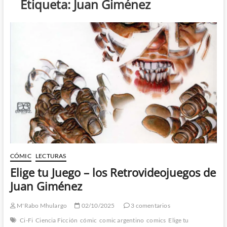
Etiqueta:
Juan Giménez
CÓMIC
LECTURAS
Elige tu Juego – los Retrovideojuegos de
Juan Giménez
M'Rabo Mhulargo
02/10/2025
3 comentarios
Ci-Fi
Ciencia Ficción
cómic
comic argentino
comics
Elige tu