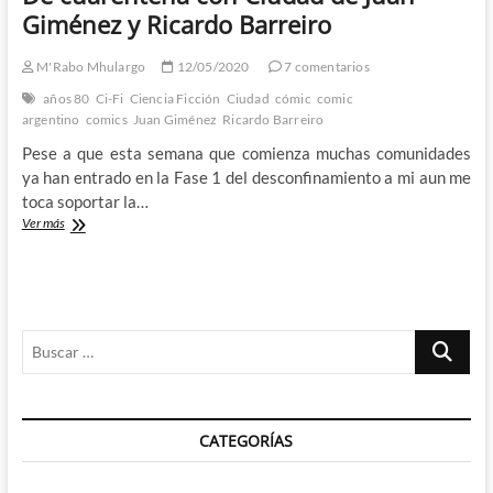
Giménez y Ricardo Barreiro
M'Rabo Mhulargo
12/05/2020
7 comentarios
años 80
Ci-Fi
Ciencia Ficción
Ciudad
cómic
comic
argentino
comics
Juan Giménez
Ricardo Barreiro
Pese a que esta semana que comienza muchas comunidades
ya han entrado en la Fase 1 del desconfinamiento a mi aun me
toca soportar la…
De
Ver más
cuarentena
con
Ciudad
de
Juan
Buscar
Giménez
y
…
Ricardo
Barreiro
CATEGORÍAS