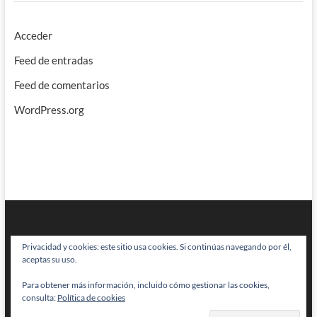
Acceder
Feed de entradas
Feed de comentarios
WordPress.org
Privacidad y cookies: este sitio usa cookies. Si continúas navegando por él,
aceptas su uso.
Para obtener más información, incluido cómo gestionar las cookies,
BRAINSTOMPING
| Diseñado por:
Theme Freesia
|
WordPress
| © Todos
consulta:
Política de cookies
los derechos reservados