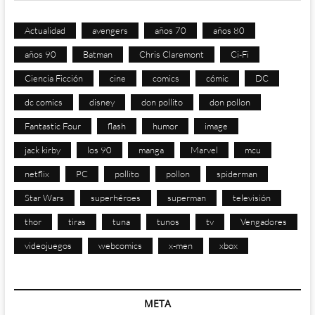
Actualidad
avengers
años 70
años 80
años 90
Batman
Chris Claremont
Ci-Fi
Ciencia Ficción
cine
comics
cómic
DC
dc comics
disney
don pollito
don pollon
Fantastic Four
flash
humor
image
jack kirby
los 90
manga
Marvel
mcu
netflix
PC
pollito
pollon
spiderman
Star Wars
superhéroes
superman
televisión
thor
tiras
tuna
tunos
tv
Vengadores
videojuegos
webcomics
x-men
xbox
META