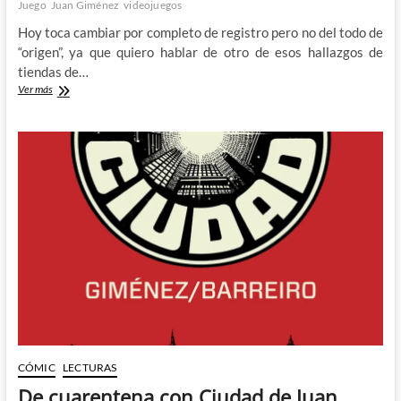
Juego
Juan Giménez
videojuegos
Hoy toca cambiar por completo de registro pero no del todo de
“origen”, ya que quiero hablar de otro de esos hallazgos de
tiendas de…
Elige
Ver más
tu
Juego
–
los
Retrovideojuegos
de
Juan
Giménez
CÓMIC
LECTURAS
De cuarentena con Ciudad de Juan