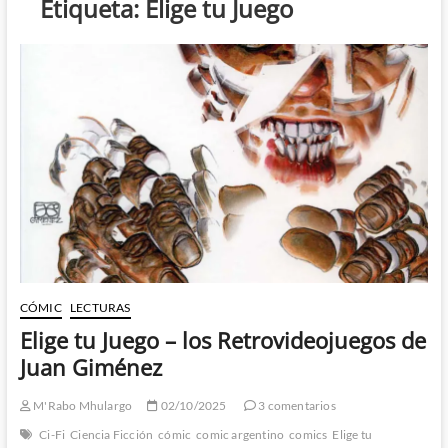
Etiqueta:
Elige tu Juego
CÓMIC
LECTURAS
Elige tu Juego – los Retrovideojuegos de
Juan Giménez
M'Rabo Mhulargo
02/10/2025
3 comentarios
Ci-Fi
Ciencia Ficción
cómic
comic argentino
comics
Elige tu