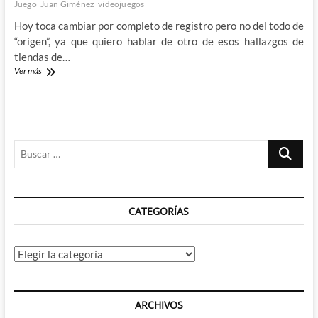
Juego
Juan Giménez
videojuegos
Hoy toca cambiar por completo de registro pero no del todo de
“origen”, ya que quiero hablar de otro de esos hallazgos de
tiendas de…
Elige
Ver más
tu
Juego
–
los
Retrovideojuegos
Buscar
de
Juan
…
Giménez
CATEGORÍAS
Categorías
ARCHIVOS