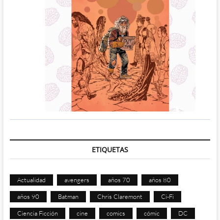
ETIQUETAS
Actualidad
avengers
años 70
años 80
años 90
Batman
Chris Claremont
Ci-Fi
Ciencia Ficción
cine
comics
cómic
DC