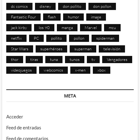
dc comics
disney
don pollito
don pollon
Fantastic Four
flash
humor
image
jack kirby
los 90
manga
Marvel
mcu
netflix
PC
pollito
pollon
spiderman
Star Wars
superhéroes
superman
televisión
thor
tiras
tuna
tunos
tv
Vengadores
videojuegos
webcomics
x-men
xbox
META
Acceder
Feed de entradas
Feed de comentarios