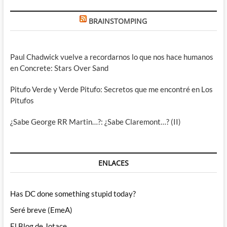
BRAINSTOMPING
Paul Chadwick vuelve a recordarnos lo que nos hace humanos
en Concrete: Stars Over Sand
Pitufo Verde y Verde Pitufo: Secretos que me encontré en Los
Pitufos
¿Sabe George RR Martin…?: ¿Sabe Claremont…? (II)
ENLACES
Has DC done something stupid today?
Seré breve (EmeA)
El Blog de Jotace