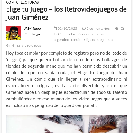
CÓMIC
LECTURAS
Elige tu Juego – los Retrovideojuegos de
Juan Giménez
M'Rabo
02/10/2025
3 comentarios
Ci-
Mhulargo
Fi
Ciencia Ficción
cómic
comic
argentino
comics
Elige tu Juego
Juan
Giménez
videojuegos
Hoy toca cambiar por completo de registro pero no del todo de
“origen”, ya que quiero hablar de otro de esos hallazgos de
tiendas de segunda mano que me han permitido descubrir un
cómic del que no sabía nada, el Elige tu Juego de Juan
Giménez. Un cómic que sin llegar a ser extraordinario ni
especialmente original, es bastante divertido y en el que
Giménez hace un despliegue espectacular de todo su talento
zambulléndose en ese mundo de los videojuegos que a veces
es incluso más peligroso de lo que dicen por ahí.