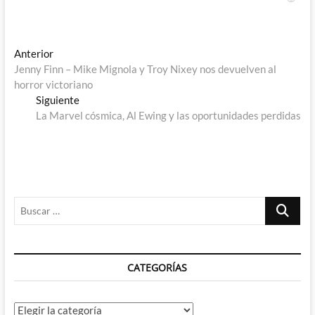
Navegación
Entrada
Anterior
anterior:
Jenny Finn – Mike Mignola y Troy Nixey nos devuelven al
de
horror victoriano
entradas
Entrada
Siguiente
siguiente:
La Marvel cósmica, Al Ewing y las oportunidades perdidas
Buscar
…
CATEGORÍAS
Categorías