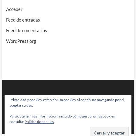
Acceder
Feed de entradas
Feed de comentarios
WordPress.org
Privacidad y cookies: este sitio usa cookies. Si continúas navegando por él,
aceptas su uso.
Para obtener más información, incluido cómo gestionar las cookies,
BRAINSTOMPING
| Diseñado por:
Theme Freesia
|
WordPress
| © Todos
consulta:
Política de cookies
los derechos reservados