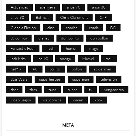
Actualidad
avengers
años 70
años 80
años 90
Batman
Chris Claremont
Ci-Fi
Ciencia Ficción
cine
comics
cómic
DC
dc comics
disney
don pollito
don pollon
Fantastic Four
flash
humor
image
jack kirby
los 90
manga
Marvel
mcu
netflix
PC
pollito
pollon
spiderman
Star Wars
superhéroes
superman
televisión
thor
tiras
tuna
tunos
tv
Vengadores
videojuegos
webcomics
x-men
xbox
META