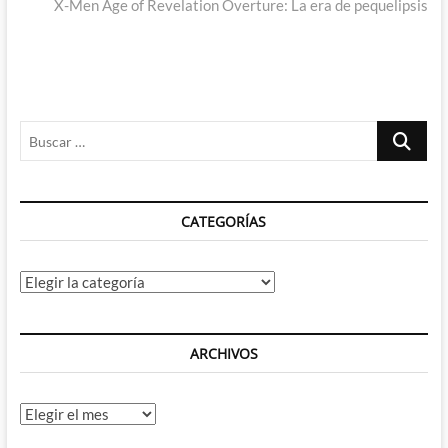
entradas
siguiente:
X-Men Age of Revelation Overture: La era de pequelipsis
Buscar
…
CATEGORÍAS
Categorías
ARCHIVOS
Archivos