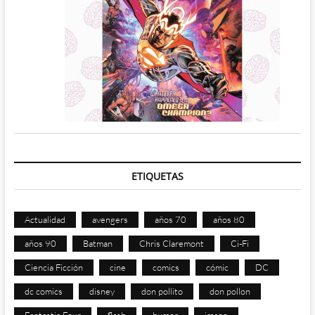
ETIQUETAS
Actualidad
avengers
años 70
años 80
años 90
Batman
Chris Claremont
Ci-Fi
Ciencia Ficción
cine
comics
cómic
DC
dc comics
disney
don pollito
don pollon