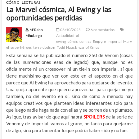
CÓMIC
LECTURAS
La Marvel cósmica, Al Ewing y las
oportunidades perdidas
M'Rabo
03/10/2025
6 comentarios
Mhulargo
Actualidad
al
ewing
cómic
comics
Empyre
Imperial
Marv
el
superhéroes
terry dodson
Todd Nauck
war of Kings
Esta semana se ha publicado el número 250 de Venom (cosas
de las numeraciones esas de legado) que, aunque no es
oficialmente ni un crossover ni un tie-in con Imperial, sí que
tiene muchísimo que ver con este en el aspecto en el que
parece que Al Ewing ha aprovechado para quejarse del evento.
Una queja aparente que quiero aprovechar para quejarme yo
también, no del evento en sí, sino de cómo a menudo hay
equipos creativos que plantean ideas interesantes solo para
que luego nadie haga nada con ellas y se borren de un plumazo.
Así que, tras avisar de que aquí habrá
SPOILERS
de la serie de
Venom y de Imperial, vamos al grano, no tanto para quejarme
de algo, sino para lamentar lo que podría haber sido y no fue.