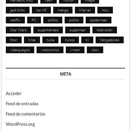
Fantastic Four
flash
humor
image
jack kirby
los 90
manga
Marvel
mcu
netflix
PC
pollito
pollon
spiderman
Star Wars
superhéroes
superman
televisión
thor
tiras
tuna
tunos
tv
Vengadores
videojuegos
webcomics
x-men
xbox
META
Acceder
Feed de entradas
Feed de comentarios
WordPress.org