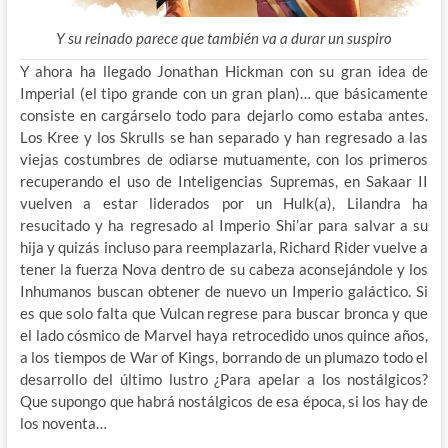
Y su reinado parece que también va a durar un suspiro
Y ahora ha llegado Jonathan Hickman con su gran idea de
Imperial (el tipo grande con un gran plan)… que básicamente
consiste en cargárselo todo para dejarlo como estaba antes.
Los Kree y los Skrulls se han separado y han regresado a las
viejas costumbres de odiarse mutuamente, con los primeros
recuperando el uso de Inteligencias Supremas, en Sakaar II
vuelven a estar liderados por un Hulk(a), Lilandra ha
resucitado y ha regresado al Imperio Shi’ar para salvar a su
hija y quizás incluso para reemplazarla, Richard Rider vuelve a
tener la fuerza Nova dentro de su cabeza aconsejándole y los
Inhumanos buscan obtener de nuevo un Imperio galáctico. Si
es que solo falta que Vulcan regrese para buscar bronca y que
el lado cósmico de Marvel haya retrocedido unos quince años,
a los tiempos de War of Kings, borrando de un plumazo todo el
desarrollo del último lustro ¿Para apelar a los nostálgicos?
Que supongo que habrá nostálgicos de esa época, si los hay de
los noventa…