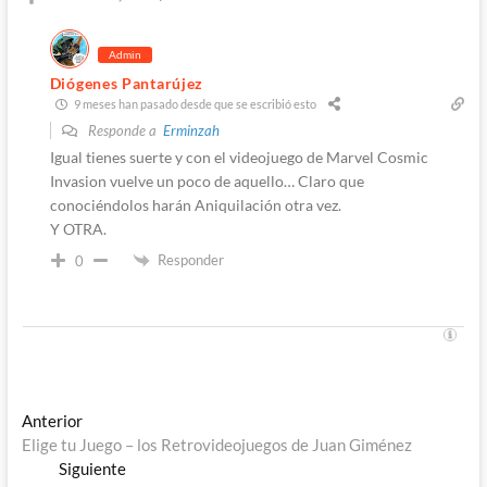
Admin
Diógenes Pantarújez
9 meses han pasado desde que se escribió esto
Responde a
Erminzah
Igual tienes suerte y con el videojuego de Marvel Cosmic
Invasion vuelve un poco de aquello… Claro que
conociéndolos harán Aniquilación otra vez.
Y OTRA.
Responder
0
Navegación
Entrada
Anterior
anterior:
Elige tu Juego – los Retrovideojuegos de Juan Giménez
de
Entrada
Siguiente