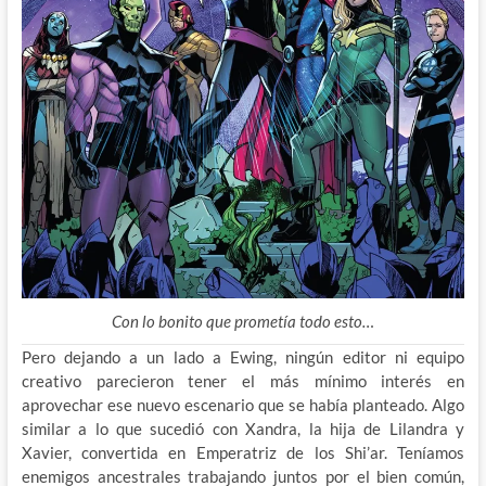
Con lo bonito que prometía todo esto…
Pero dejando a un lado a Ewing, ningún editor ni equipo
creativo parecieron tener el más mínimo interés en
aprovechar ese nuevo escenario que se había planteado. Algo
similar a lo que sucedió con Xandra, la hija de Lilandra y
Xavier, convertida en Emperatriz de los Shi’ar. Teníamos
enemigos ancestrales trabajando juntos por el bien común,