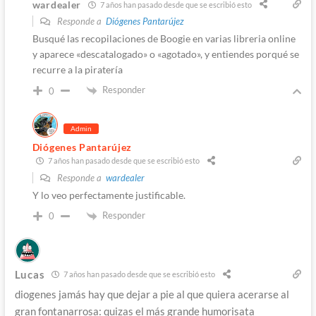
wardealer
7 años han pasado desde que se escribió esto
Responde a
Diógenes Pantarújez
Busqué las recopilaciones de Boogie en varias libreria online
y aparece «descatalogado» o «agotado», y entiendes porqué se
recurre a la piratería
Responder
0
Admin
Diógenes Pantarújez
7 años han pasado desde que se escribió esto
Responde a
wardealer
Y lo veo perfectamente justificable.
Responder
0
Lucas
7 años han pasado desde que se escribió esto
diogenes jamás hay que dejar a pie al que quiera acerarse al
gran fontanarrosa: quizas el más grande humorisata