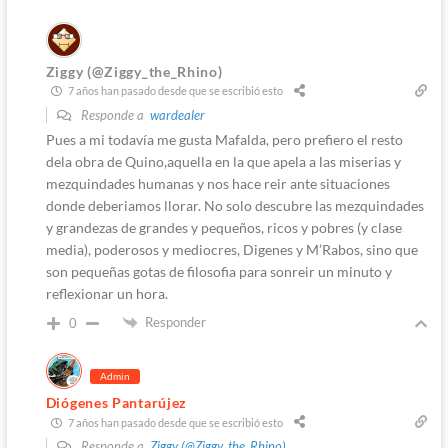
Ziggy (@Ziggy_the_Rhino)
7 años han pasado desde que se escribió esto
Responde a
wardealer
Pues a mi todavía me gusta Mafalda, pero prefiero el resto
dela obra de Quino,aquella en la que apela a las miserias y
mezquindades humanas y nos hace reir ante situaciones
donde deberiamos llorar. No solo descubre las mezquindades
y grandezas de grandes y pequeños, ricos y pobres (y clase
media), poderosos y mediocres, Digenes y M’Rabos, sino que
son pequeñas gotas de filosofia para sonreir un minuto y
reflexionar un hora.
Responder
0
Admin
Diógenes Pantarújez
7 años han pasado desde que se escribió esto
Responde a
Ziggy (@Ziggy_the_Rhino)