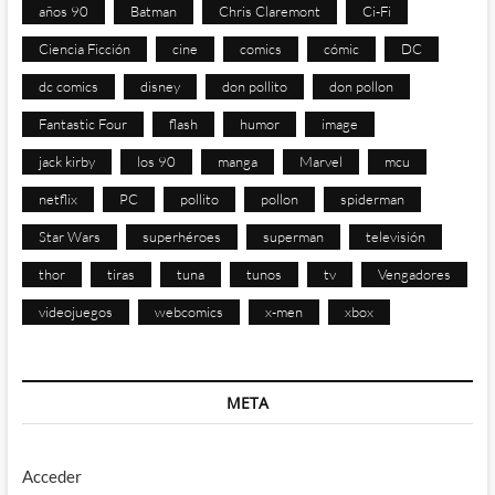
años 90
Batman
Chris Claremont
Ci-Fi
Ciencia Ficción
cine
comics
cómic
DC
dc comics
disney
don pollito
don pollon
Fantastic Four
flash
humor
image
jack kirby
los 90
manga
Marvel
mcu
netflix
PC
pollito
pollon
spiderman
Star Wars
superhéroes
superman
televisión
thor
tiras
tuna
tunos
tv
Vengadores
videojuegos
webcomics
x-men
xbox
META
Acceder