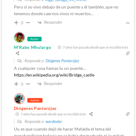
Pero si yo vivo debajo de un puente y él también, que no
tenemos donde caernos vivos ni muertos…
Responder
0
Autor
M'Rabo Mhulargo
7 años han pasado desde que se escribió esto
Responde a
Diógenes Pantarújez
A cualquier cosa llamas tu un puente…
https://en.wikipedia.org/wiki/Bridge_castle
Responder
0
Admin
Diógenes Pantarújez
7 años han pasado desde que se escribió esto
Responde a
wardealer
Uy, es que cuando dejó de hacer Mafalda el tema del
merchandising todavía no se había desmadrado ni la mitad