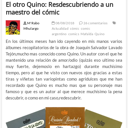
El otro Quino: Resdescubriendo a un
maestro del cómic
M'Rabo
08/08/2018
26 comentarios
Mhulargo
Actualidad
cómic
comic
argentino
comics
Mafalda
Quino
En los últimos meses han ido cayendo en mis manos varios
álbumes recopilatorios de la obra de Joaquín Salvador Lavado
Tejón,mucho mas conocido como Quino. Un autor con el que he
mantenido una relación de amor/odio (quizás eso ultimo sea
muy fuerte, dejemoslo en hartazgo) durante muchísimo
tiempo, pero al que he visto con nuevos ojos gracias a estas
tiras y viñetas tan variopintas como agridulces que me han
recordado que Quino es mucho mas que su personaje mas
famoso y que es un autor al que merece muchísimo la pena
descubrir, o como en mi caso,redescubrir.