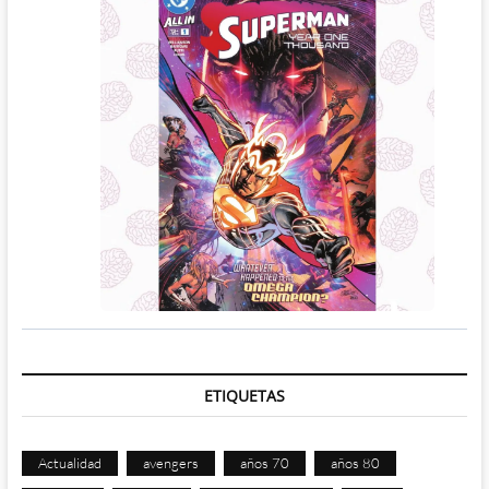
ETIQUETAS
Actualidad
avengers
años 70
años 80