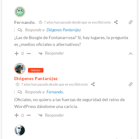
Fernando.
7 años han pasado desde que se escribió esto
Responde a
Diógenes Pantarújez
¿Las de Boogie de Fontanarrosa? Si, hay lugares, la pregunta
es ¿medios oficiales o alternativos?
Responder
0
Admin
Diógenes Pantarújez
7 años han pasado desde que se escribió esto
Responde a
Fernando.
Oficiales, no quiero a las fuerzas de seguridad del reino de
WordPress dándome una caricia.
Responder
0