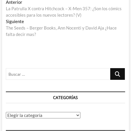
Navegación
Entrada
Anterior
anterior:
La Patrulla X contra Hitchcock – X-Men 357: ¿Son los cómics
de
accesibles para los nuevos lectores? (V)
entradas
Entrada
Siguiente
siguiente:
The Seeds – Berger Books, Ann Nocenti y David Aja ¿Hace
falta decir mas?
Buscar
…
CATEGORÍAS
Categorías