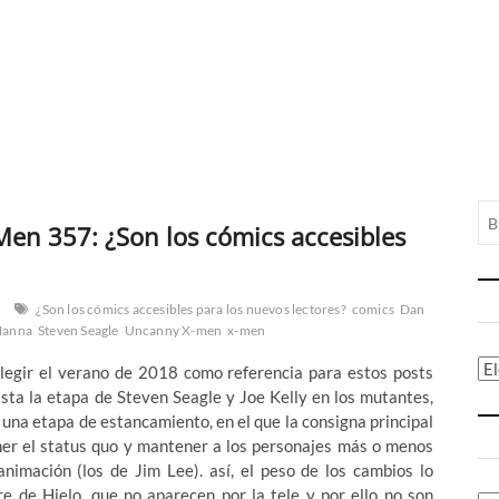
-Men 357: ¿Son los cómics accesibles
¿Son los cómics accesibles para los nuevos lectores?
comics
Dan
Hanna
Steven Seagle
Uncanny X-men
x-men
Ca
elegir el verano de 2018 como referencia para estos posts
ta la etapa de Steven Seagle y Joe Kelly en los mutantes,
 una etapa de estancamiento, en el que la consigna principal
ener el status quo y mantener a los personajes más o menos
nimación (los de Jim Lee). así, el peso de los cambios lo
e de Hielo, que no aparecen por la tele y por ello no son