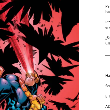
Pa
ha
Pi
en
¿S
Cl
Ha
Se
El
AD