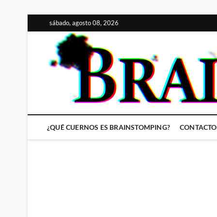
Saltar
sábado, agosto 08, 2026
al
contenido
¿QUÉ CUERNOS ES BRAINSTOMPING?
CONTACTO