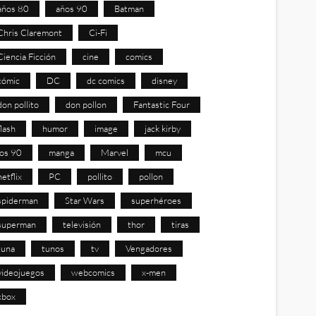
años 80
años 90
Batman
Chris Claremont
Ci-Fi
Ciencia Ficción
cine
comics
cómic
DC
dc comics
disney
don pollito
don pollon
Fantastic Four
flash
humor
image
jack kirby
los 90
manga
Marvel
mcu
netflix
PC
pollito
pollon
spiderman
Star Wars
superhéroes
superman
televisión
thor
tiras
tuna
tunos
tv
Vengadores
videojuegos
webcomics
x-men
xbox