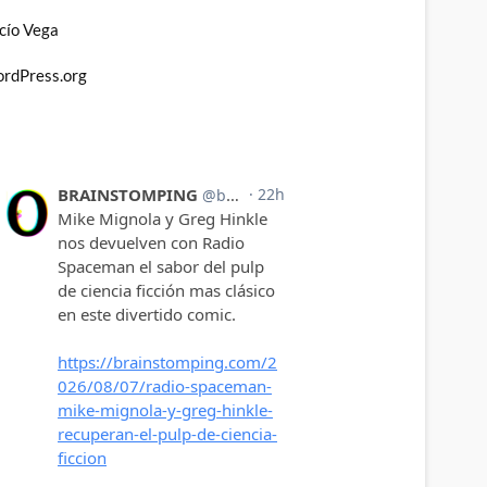
cío Vega
rdPress.org