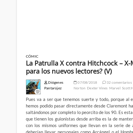
CÓMIC
La Patrulla X contra Hitchcock – X
para los nuevos lectores? (V)
Diógenes
07/08/2018
32 comentarios
Pantarújez
Norton
Dexter Vines
Marvel
Scott 
Pues va a ser que tenemos suerte y todo, porque al 
hemos podido pasar directamente desde Claremont has
saltándonos por completo lo peorcito de los 90. Es esta
que tienen los guionistas desde arriba es la de mant
con los mismos uniformes que llevan en la serie de a
deberían llevar personajes como Arcángel o el Hombr