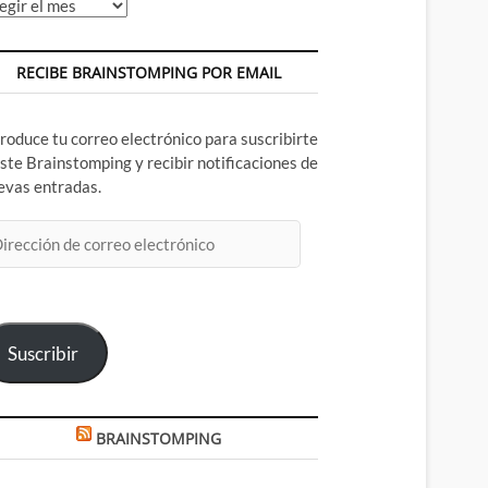
chivos
RECIBE BRAINSTOMPING POR EMAIL
troduce tu correo electrónico para suscribirte
este Brainstomping y recibir notificaciones de
evas entradas.
rección
rreo
ectrónico
Suscribir
BRAINSTOMPING