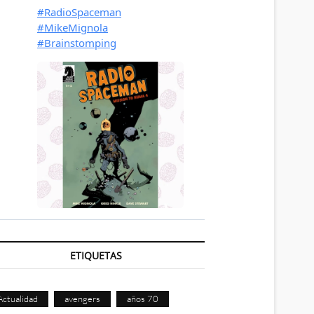
ETIQUETAS
Actualidad
avengers
años 70