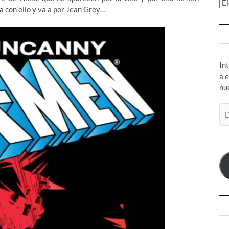
Ar
a con ello y va a por Jean Grey…
In
a 
nu
Di
de
co
el