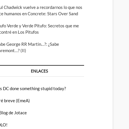
ul Chadwick vuelve a recordarnos lo que nos
ce humanos en Concrete: Stars Over Sand
tufo Verde y Verde Pitufo: Secretos que me
contré en Los Pitufos
abe George RR Martin…?: ¿Sabe
aremont…? (II)
ENLACES
s DC done something stupid today?
ré breve (EmeA)
 Blog de Jotace
LO!