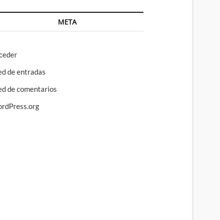
META
ceder
ed de entradas
ed de comentarios
rdPress.org