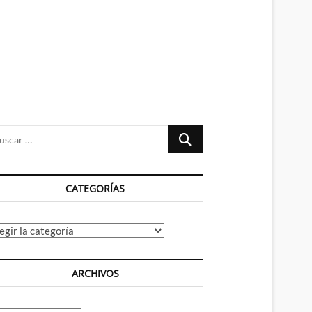
n
ú
Buscar
…
CATEGORÍAS
tegorías
ARCHIVOS