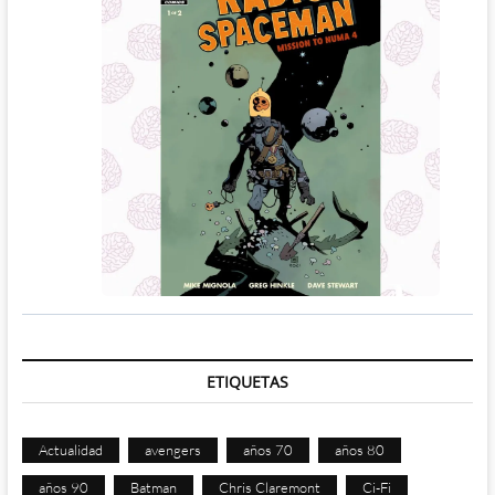
ETIQUETAS
Actualidad
avengers
años 70
años 80
años 90
Batman
Chris Claremont
Ci-Fi