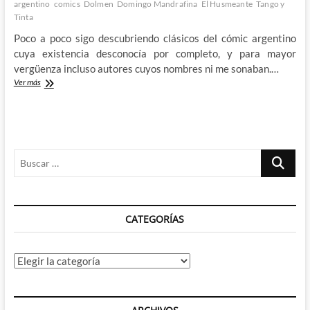
argentino
comics
Dolmen
Domingo Mandrafina
El Husmeante
Tango y
Tinta
Poco a poco sigo descubriendo clásicos del cómic argentino
cuya existencia desconocía por completo, y para mayor
vergüenza incluso autores cuyos nombres ni me sonaban.…
La
Ver más
inmoralidad
de
El
Husmeante
de
Buscar
Trillo
y
…
Mandrafina
CATEGORÍAS
Categorías