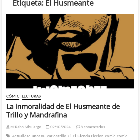
Etiqueta:
El Husmeante
CÓMIC
LECTURAS
La inmoralidad de El Husmeante de
Trillo y Mandrafina
M'Rabo Mhulargo
02/10/2024
8 comentarios
Actualidad
años 80
carlos trillo
Ci-Fi
Ciencia Ficción
cómic
comic