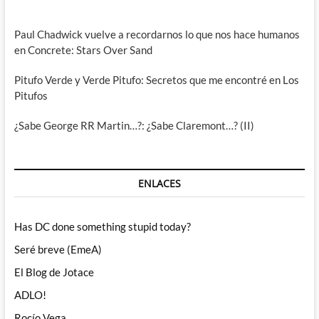
Paul Chadwick vuelve a recordarnos lo que nos hace humanos
en Concrete: Stars Over Sand
Pitufo Verde y Verde Pitufo: Secretos que me encontré en Los
Pitufos
¿Sabe George RR Martin…?: ¿Sabe Claremont…? (II)
ENLACES
Has DC done something stupid today?
Seré breve (EmeA)
El Blog de Jotace
ADLO!
Rocío Vega