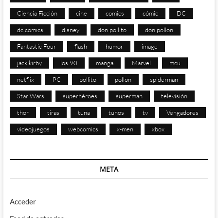
Ciencia Ficción
cine
comics
cómic
DC
dc comics
disney
don pollito
don pollon
Fantastic Four
flash
humor
image
jack kirby
los 90
manga
Marvel
mcu
netflix
PC
pollito
pollon
spiderman
Star Wars
superhéroes
superman
televisión
thor
tiras
tuna
tunos
tv
Vengadores
videojuegos
webcomics
x-men
xbox
META
Acceder