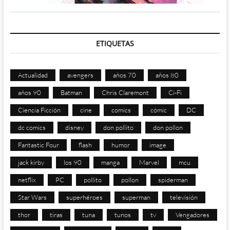
ETIQUETAS
Actualidad
avengers
años 70
años 80
años 90
Batman
Chris Claremont
Ci-Fi
Ciencia Ficción
cine
comics
cómic
DC
dc comics
disney
don pollito
don pollon
Fantastic Four
flash
humor
image
jack kirby
los 90
manga
Marvel
mcu
netflix
PC
pollito
pollon
spiderman
Star Wars
superhéroes
superman
televisión
thor
tiras
tuna
tunos
tv
Vengadores