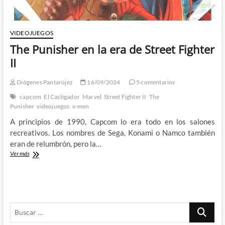
VIDEOJUEGOS
The Punisher en la era de Street Fighter
II
Diógenes Pantarújez
16/09/2024
5 comentarios
capcom
El Castigador
Marvel
Street Fighter II
The
Punisher
videojuegos
x-men
A principios de 1990, Capcom lo era todo en los salones
recreativos. Los nombres de Sega, Konami o Namco también
eran de relumbrón, pero la…
The
Ver más
Punisher
en
la
era
de
Buscar
Street
Fighter
…