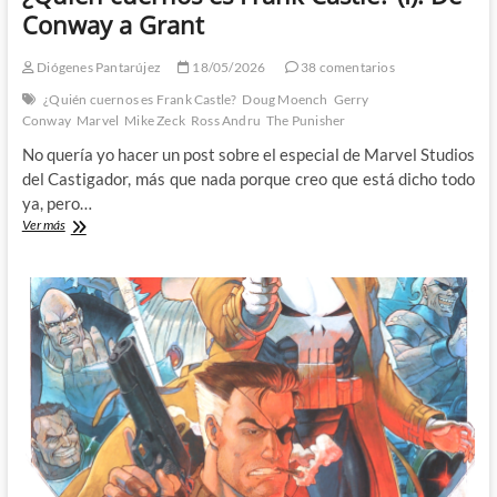
Conway a Grant
Diógenes Pantarújez
18/05/2026
38 comentarios
¿Quién cuernos es Frank Castle?
Doug Moench
Gerry
Conway
Marvel
Mike Zeck
Ross Andru
The Punisher
No quería yo hacer un post sobre el especial de Marvel Studios
del Castigador, más que nada porque creo que está dicho todo
ya, pero…
¿Quién
Ver más
cuernos
es
Frank
Castle?
(I):
De
Conway
a
Grant