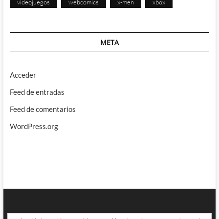
videojuegos
webcomics
x-men
xbox
META
Acceder
Feed de entradas
Feed de comentarios
WordPress.org