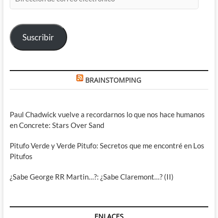
de
correo
electrónico
Suscribir
BRAINSTOMPING
Paul Chadwick vuelve a recordarnos lo que nos hace humanos
en Concrete: Stars Over Sand
Pitufo Verde y Verde Pitufo: Secretos que me encontré en Los
Pitufos
¿Sabe George RR Martin…?: ¿Sabe Claremont…? (II)
ENLACES