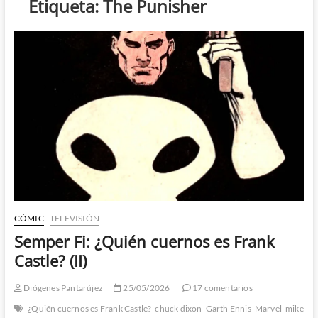
Etiqueta:
The Punisher
CÓMIC
TELEVISIÓN
Semper Fi: ¿Quién cuernos es Frank
Castle? (II)
Diógenes Pantarújez
25/05/2026
17 comentarios
¿Quién cuernos es Frank Castle?
chuck dixon
Garth Ennis
Marvel
mike