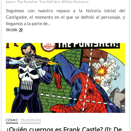
baron
The Punisher
Tom DeFalco
Whilce Portaccio
Seguimos con nuestro repaso a la historia inicial del
Castigador, el momento en el que se definió al personaje, y
llegamos a la parte de…
Semper
Ver más
Fi:
¿Quién
cuernos
es
Frank
Castle?
(II)
CÓMIC
TELEVISIÓN
¿Quién cuernos es Frank Castle? (I): De