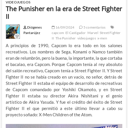
VIDEOJUEGOS
The Punisher en la era de Street Fighter
II
Diógenes
16/09/2024
5 comentarios
Pantarújez
capcom
El Castigador
Marvel
Street Fighter
II
The Punisher
videojuegos
x-men
A principios de 1990, Capcom lo era todo en los salones
recreativos. Los nombres de Sega, Konami o Namco también
eran de relumbrón, pero la buena, la importante, la que cortaba
el bacalao, era Capcom. Porque Capcom tenía al rey absoluto
del salón recreativo, Capcom tenía a Street Fighter II. Y Street
Fighter II no se había creado en un vacío, no señor, detrás de
Street Fighter II estaba el equipo de desarrollo de recreativas
de Capcom comandado por Yoshiki Okamoto, y en Street
Fighter II estaba su director Akira Nishitani y el genio
artístico de Akira Yasuda. Y fue el crédito del éxito de Street
Fighter II el que permitió a este último llevar a cabo su
proyecto soñado: X-Men Children of the Atom.