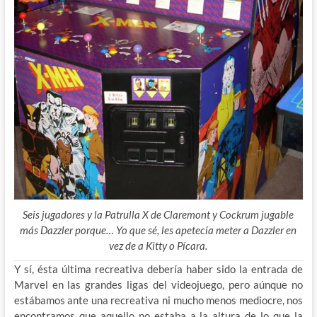
Seis jugadores y la Patrulla X de Claremont y Cockrum jugable
más Dazzler porque… Yo que sé, les apetecía meter a Dazzler en
vez de a Kitty o Pícara.
Y sí, ésta última recreativa debería haber sido la entrada de
Marvel en las grandes ligas del videojuego, pero aúnque no
estábamos ante una recreativa ni mucho menos mediocre, nos
encontramos que aquello no estaba a la altura de lo que la