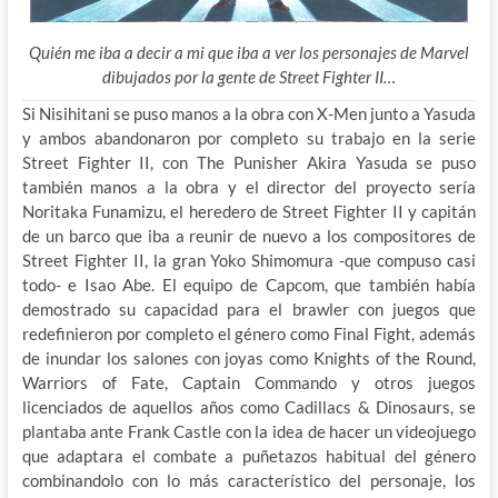
Quién me iba a decir a mi que iba a ver los personajes de Marvel
dibujados por la gente de Street Fighter II…
Si Nisihitani se puso manos a la obra con X-Men junto a Yasuda
y ambos abandonaron por completo su trabajo en la serie
Street Fighter II, con The Punisher Akira Yasuda se puso
también manos a la obra y el director del proyecto sería
Noritaka Funamizu, el heredero de Street Fighter II y capitán
de un barco que iba a reunir de nuevo a los compositores de
Street Fighter II, la gran Yoko Shimomura -que compuso casi
todo- e Isao Abe. El equipo de Capcom, que también había
demostrado su capacidad para el brawler con juegos que
redefinieron por completo el género como Final Fight, además
de inundar los salones con joyas como Knights of the Round,
Warriors of Fate, Captain Commando y otros juegos
licenciados de aquellos años como Cadillacs & Dinosaurs, se
plantaba ante Frank Castle con la idea de hacer un videojuego
que adaptara el combate a puñetazos habitual del género
combinandolo con lo más característico del personaje, los