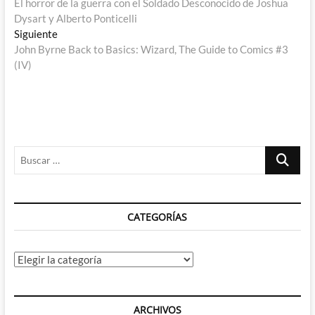
anterior:
El horror de la guerra con el Soldado Desconocido de Joshua
de
Dysart y Alberto Ponticelli
entradas
Entrada
Siguiente
siguiente:
John Byrne Back to Basics: Wizard, The Guide to Comics #3
(IV)
Buscar
…
CATEGORÍAS
Categorías
ARCHIVOS