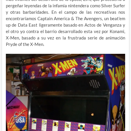
pergeñar leyendas de la infamia nintendera como Silver Surfer
y otras barbaridades. En el campo de las recreativas nos
encontraríamos Captain America & The Avengers, un beat’em
up de Data East ligeramente basado en Actos de Venganza y
el otro yo contra el barrio desarrollado esta vez por Konami,
X-Men, basado a su vez en la frustrada serie de animación
Pryde of the X-Men.