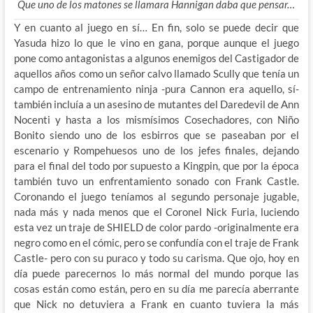
Que uno de los matones se llamara Hannigan daba que pensar…
Y en cuanto al juego en sí… En fin, solo se puede decir que
Yasuda hizo lo que le vino en gana, porque aunque el juego
pone como antagonistas a algunos enemigos del Castigador de
aquellos años como un señor calvo llamado Scully que tenía un
campo de entrenamiento ninja -pura Cannon era aquello, sí-
también incluía a un asesino de mutantes del Daredevil de Ann
Nocenti y hasta a los mismísimos Cosechadores, con Niño
Bonito siendo uno de los esbirros que se paseaban por el
escenario y Rompehuesos uno de los jefes finales, dejando
para el final del todo por supuesto a Kingpin, que por la época
también tuvo un enfrentamiento sonado con Frank Castle.
Coronando el juego teníamos al segundo personaje jugable,
nada más y nada menos que el Coronel Nick Furia, luciendo
esta vez un traje de SHIELD de color pardo -originalmente era
negro como en el cómic, pero se confundía con el traje de Frank
Castle- pero con su puraco y todo su carisma. Que ojo, hoy en
día puede parecernos lo más normal del mundo porque las
cosas están como están, pero en su día me parecía aberrante
que Nick no detuviera a Frank en cuanto tuviera la más