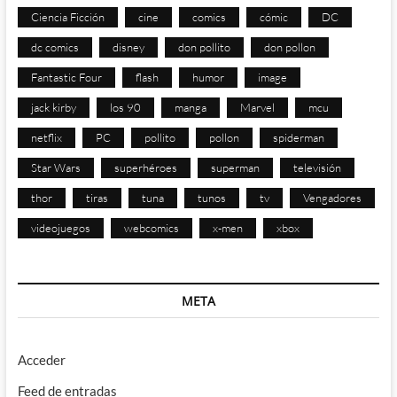
Ciencia Ficción
cine
comics
cómic
DC
dc comics
disney
don pollito
don pollon
Fantastic Four
flash
humor
image
jack kirby
los 90
manga
Marvel
mcu
netflix
PC
pollito
pollon
spiderman
Star Wars
superhéroes
superman
televisión
thor
tiras
tuna
tunos
tv
Vengadores
videojuegos
webcomics
x-men
xbox
META
Acceder
Feed de entradas