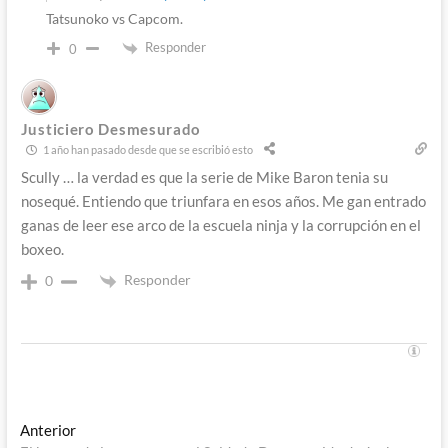
Tatsunoko vs Capcom.
Responder
0
Justiciero Desmesurado
1 año han pasado desde que se escribió esto
Scully … la verdad es que la serie de Mike Baron tenia su
nosequé. Entiendo que triunfara en esos años. Me gan entrado
ganas de leer ese arco de la escuela ninja y la corrupción en el
boxeo.
Responder
0
Navegación
Entrada
Anterior