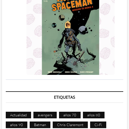
ETIQUETAS
Actualidad
avengers
años 70
años 80
años 90
Batman
Chris Claremont
Ci-Fi