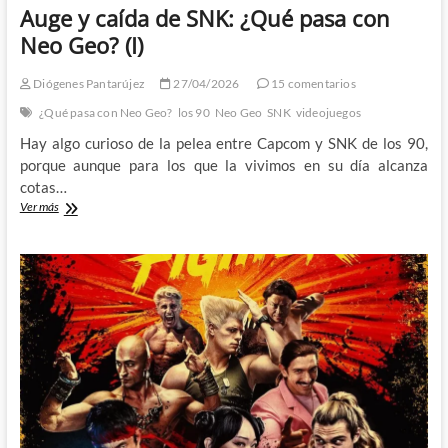
Auge y caída de SNK: ¿Qué pasa con
Neo Geo? (I)
Diógenes Pantarújez
27/04/2026
15 comentarios
¿Qué pasa con Neo Geo?
los 90
Neo Geo
SNK
videojuegos
Hay algo curioso de la pelea entre Capcom y SNK de los 90,
porque aunque para los que la vivimos en su día alcanza
cotas…
Auge
Ver más
y
caída
de
SNK:
¿Qué
pasa
con
Neo
Geo?
(I)