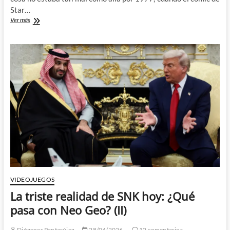
Star…
Questprobe
Ver más
y
la
historia
«perdida»
de
la
Patrulla
X
de
Chris
Claremont
VIDEOJUEGOS
La triste realidad de SNK hoy: ¿Qué
pasa con Neo Geo? (II)
Diógenes Pantarújez
28/04/2026
12 comentarios