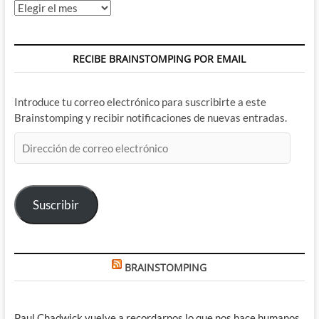
Archivos
RECIBE BRAINSTOMPING POR EMAIL
Introduce tu correo electrónico para suscribirte a este
Brainstomping y recibir notificaciones de nuevas entradas.
Dirección
de
correo
electrónico
Suscribir
BRAINSTOMPING
Paul Chadwick vuelve a recordarnos lo que nos hace humanos