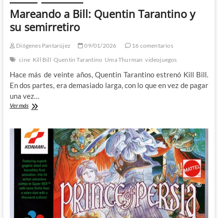
Mareando a Bill: Quentin Tarantino y
su semirretiro
Diógenes Pantarújez
09/01/2026
16 comentarios
cine
Kill Bill
Quentin Tarantino
Uma Thurman
videojuegos
Hace más de veinte años, Quentin Tarantino estrenó Kill Bill.
En dos partes, era demasiado larga, con lo que en vez de pagar
una vez…
Mareando
Ver más
a
Bill:
Quentin
Tarantino
y
su
semirretiro