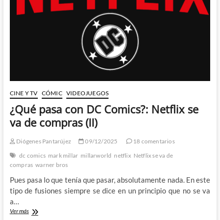
to
Comics
#20
(I)
CINE Y TV
CÓMIC
VIDEOJUEGOS
¿Qué pasa con DC Comics?: Netflix se
va de compras (II)
Diógenes Pantarújez
09/12/2025
18 comentarios
dc comics
mark millar
millarworld
netflix
Netflix se va de
compras
warner bros
Pues pasa lo que tenía que pasar, absolutamente nada. En este
tipo de fusiones siempre se dice en un principio que no se va
a…
¿Qué
Ver más
pasa