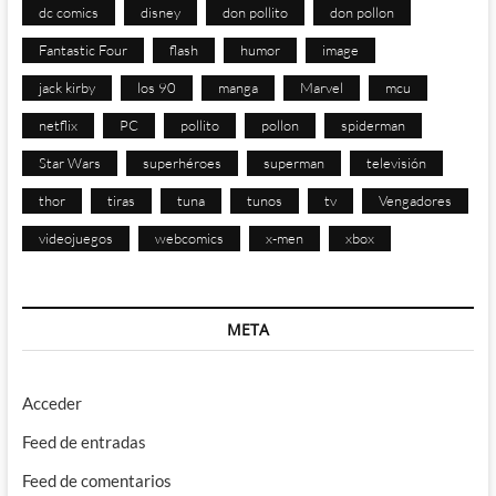
dc comics
disney
don pollito
don pollon
Fantastic Four
flash
humor
image
jack kirby
los 90
manga
Marvel
mcu
netflix
PC
pollito
pollon
spiderman
Star Wars
superhéroes
superman
televisión
thor
tiras
tuna
tunos
tv
Vengadores
videojuegos
webcomics
x-men
xbox
META
Acceder
Feed de entradas
Feed de comentarios