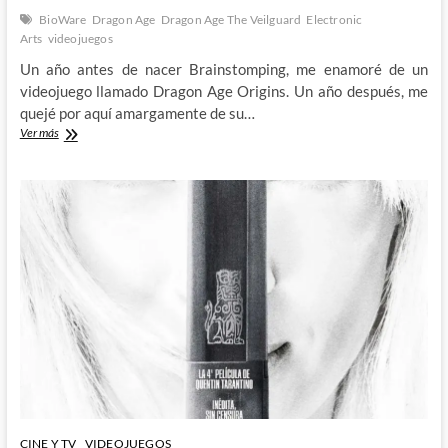
BioWare
Dragon Age
Dragon Age The Veilguard
Electronic
Arts
videojuegos
Un año antes de nacer Brainstomping, me enamoré de un
videojuego llamado Dragon Age Origins. Un año después, me
quejé por aquí amargamente de su…
Hablar
Ver más
de
ésto
ya
es
una
tradición:
Dragon
Age
The
Veilguard
CINE Y TV
VIDEOJUEGOS