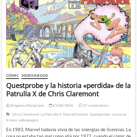
CÓMIC
VIDEOJUEGOS
Questprobe y la historia «perdida» de la
Patrulla X de Chris Claremont
Diógenes Pantarújez
02/06/2026
37 comentarios
Chris Claremont
La Patrulla X
Marvel Fanfare
Questprobe
Uncanny
X-men
videojuegos
En 1983, Marvel todavía vivía de las sinergias de licencias. La
cosa no estaba tan mal como allá por 1977, cuando el cómic de