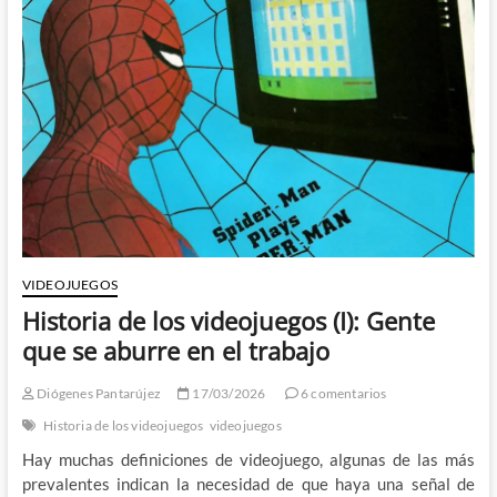
de
los
videojuegos
(II)
VIDEOJUEGOS
Historia de los videojuegos (I): Gente
que se aburre en el trabajo
Diógenes Pantarújez
17/03/2026
6 comentarios
Historia de los videojuegos
videojuegos
Hay muchas definiciones de videojuego, algunas de las más
prevalentes indican la necesidad de que haya una señal de