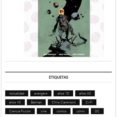
ETIQUETAS
Actualidad
avengers
años 70
años 80
años 90
Batman
Chris Claremont
Ci-Fi
Ciencia Ficción
cine
comics
cómic
DC