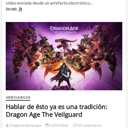
video enviada desde un artefacto electrónico…
Historia
Ver más
de
los
videojuegos
(I):
Gente
que
se
aburre
en
el
trabajo
VIDEOJUEGOS
Hablar de ésto ya es una tradición:
Dragon Age The Veilguard
Diógenes Pantarújez
12/01/2026
10 comentarios