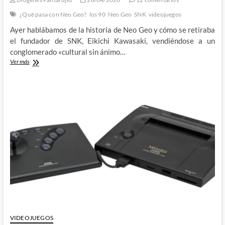
¿Qué pasa con Neo Geo?
los 90
Neo Geo
SNK
videojuegos
Ayer hablábamos de la historia de Neo Geo y cómo se retiraba
el fundador de SNK, Eikichi Kawasaki, vendiéndose a un
conglomerado «cultural sin ánimo…
La
Ver más
triste
realidad
de
SNK
hoy:
¿Qué
pasa
con
Neo
Geo?
(II)
VIDEOJUEGOS