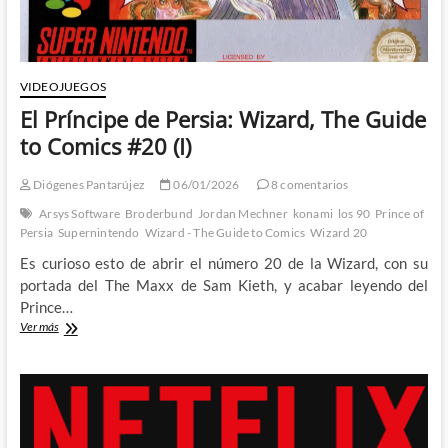
VIDEOJUEGOS
El Príncipe de Persia: Wizard, The Guide
to Comics #20 (I)
Diógenes Pantarújez
06/01/2026
8 comentarios
Arsys Software
Broderbund
Jordan Mechner
konami
los 90
Prince of
Persia
Supernintendo
Wizard - The Guide to Comics
Wizard 20
Es curioso esto de abrir el número 20 de la Wizard, con su
portada del The Maxx de Sam Kieth, y acabar leyendo del
Prince…
El
Ver más
Príncipe
de
Persia:
Wizard,
The
Guide