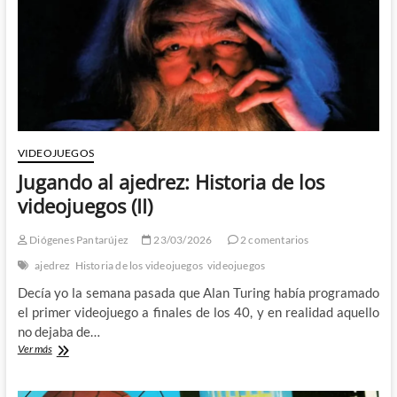
VIDEOJUEGOS
Jugando al ajedrez: Historia de los
videojuegos (II)
Diógenes Pantarújez
23/03/2026
2 comentarios
ajedrez
Historia de los videojuegos
videojuegos
Decía yo la semana pasada que Alan Turing había programado
el primer videojuego a finales de los 40, y en realidad aquello
no dejaba de…
Jugando
Ver más
al
ajedrez:
Historia