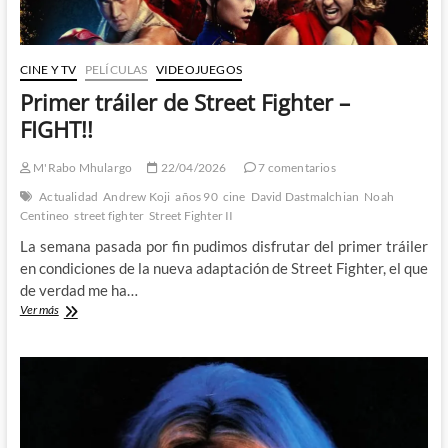
CINE Y TV
PELÍCULAS
VIDEOJUEGOS
Primer tráiler de Street Fighter –
FIGHT!!
M'Rabo Mhulargo
22/04/2026
7 comentarios
Actualidad
Andrew Koji
años 90
cine
David Dastmalchian
Noah
Centineo
street fighter
Street Fighter II
La semana pasada por fin pudimos disfrutar del primer tráiler
en condiciones de la nueva adaptación de Street Fighter, el que
de verdad me ha…
Primer
Ver más
tráiler
de
Street
Fighter
–
FIGHT!!