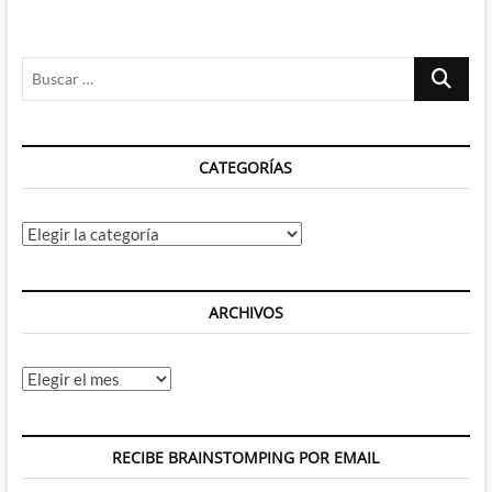
pudo
cambiarlo
todo:
Buscar
The
Last
…
Express
CATEGORÍAS
Categorías
ARCHIVOS
Archivos
RECIBE BRAINSTOMPING POR EMAIL