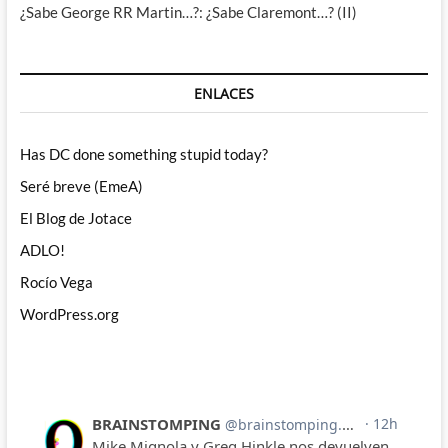
¿Sabe George RR Martin…?: ¿Sabe Claremont…? (II)
ENLACES
Has DC done something stupid today?
Seré breve (EmeA)
El Blog de Jotace
ADLO!
Rocío Vega
WordPress.org