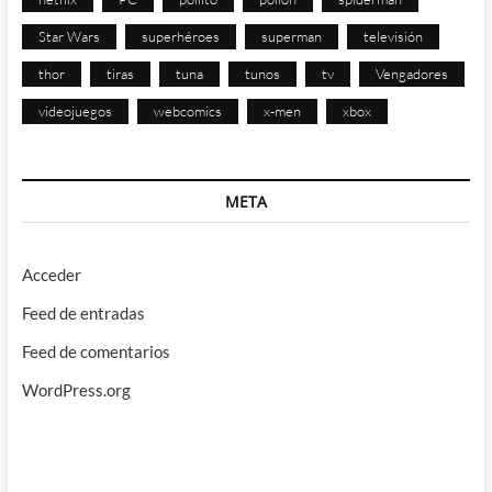
Star Wars
superhéroes
superman
televisión
thor
tiras
tuna
tunos
tv
Vengadores
videojuegos
webcomics
x-men
xbox
META
Acceder
Feed de entradas
Feed de comentarios
WordPress.org