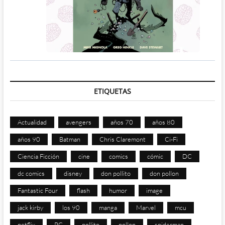
ETIQUETAS
Actualidad
avengers
años 70
años 80
años 90
Batman
Chris Claremont
Ci-Fi
Ciencia Ficción
cine
comics
cómic
DC
dc comics
disney
don pollito
don pollon
Fantastic Four
flash
humor
image
jack kirby
los 90
manga
Marvel
mcu
netflix
PC
pollito
pollon
spiderman