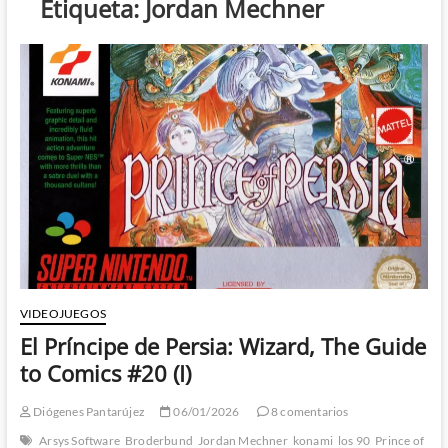
Etiqueta:
Jordan Mechner
VIDEOJUEGOS
El Príncipe de Persia: Wizard, The Guide
to Comics #20 (I)
Diógenes Pantarújez
06/01/2026
8 comentarios
Arsys Software
Broderbund
Jordan Mechner
konami
los 90
Prince of