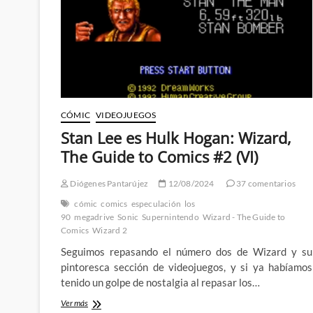
Comics
#20
(I)
CÓMIC
VIDEOJUEGOS
Stan Lee es Hulk Hogan: Wizard,
The Guide to Comics #2 (VI)
Diógenes Pantarújez
12/08/2024
37 comentarios
cómic
comics
especulación
los
90
megadrive
Sonic
Supernintendo
Wizard - The Guide to
Comics
Wizard 2
Seguimos repasando el número dos de Wizard y su
pintoresca sección de videojuegos, y si ya habíamos
tenido un golpe de nostalgia al repasar los…
Stan
Ver más