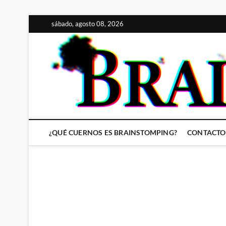
Saltar
sábado, agosto 08, 2026
al
contenido
¿QUÉ CUERNOS ES BRAINSTOMPING?
CONTACTO