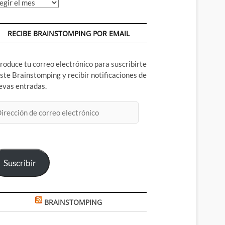
chivos
RECIBE BRAINSTOMPING POR EMAIL
troduce tu correo electrónico para suscribirte
este Brainstomping y recibir notificaciones de
evas entradas.
rección
rreo
ectrónico
Suscribir
BRAINSTOMPING