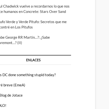
ul Chadwick vuelve a recordarnos lo que nos
ce humanos en Concrete: Stars Over Sand
tufo Verde y Verde Pitufo: Secretos que me
contré en Los Pitufos
abe George RR Martin…?: ¿Sabe
aremont…? (II)
ENLACES
s DC done something stupid today?
ré breve (EmeA)
 Blog de Jotace
LO!