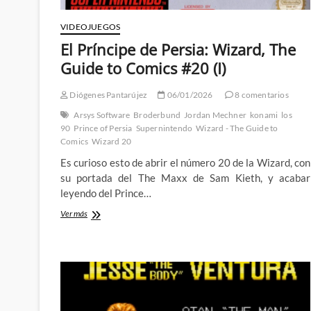
VIDEOJUEGOS
El Príncipe de Persia: Wizard, The
Guide to Comics #20 (I)
Diógenes Pantarújez
06/01/2026
8 comentarios
Arsys Software
Broderbund
Jordan Mechner
konami
los
90
Prince of Persia
Supernintendo
Wizard - The Guide to
Comics
Wizard 20
Es curioso esto de abrir el número 20 de la Wizard, con
su portada del The Maxx de Sam Kieth, y acabar
leyendo del Prince…
El
Ver más
Príncipe
de
Persia:
Wizard,
The
Guide
to