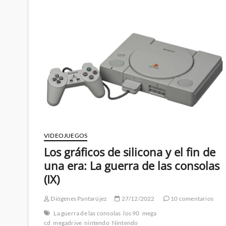
Lee
es
Hulk
Hogan:
Wizard,
The
Guide
to
Comics
#2
(VI)
VIDEOJUEGOS
Los gráficos de silicona y el fin de
una era: La guerra de las consolas
(IX)
Diógenes Pantarújez
27/12/2022
10 comentarios
La guerra de las consolas
los 90
mega
cd
megadrive
nintendo
Nintendo