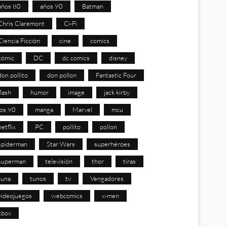
años 80
años 90
Batman
Chris Claremont
Ci-Fi
Ciencia Ficción
cine
comics
cómic
DC
dc comics
disney
don pollito
don pollon
Fantastic Four
flash
humor
image
jack kirby
los 90
manga
Marvel
mcu
netflix
PC
pollito
pollon
spiderman
Star Wars
superhéroes
superman
televisión
thor
tiras
tuna
tunos
tv
Vengadores
videojuegos
webcomics
x-men
xbox