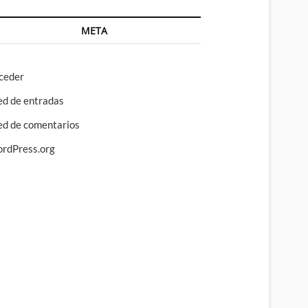
META
ceder
ed de entradas
ed de comentarios
rdPress.org