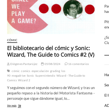
niños:
Pa
Wizard,
The
ha
Guide
to
Pi
Comics
en
#13
¿S
CÓMIC
Cl
El bibliotecario del cómic y Sonic:
Wizard, The Guide to Comics #2 (V)
Diógenes Pantarújez
05/08/2024
16 comentarios
cómic
comics
especulación
grading
los
Ha
90
megadrive
Sonic
Supernintendo
Wizard - The Guide to
Comics
Wizard 2
Se
Y seguimos con el segundo número de Wizard, y tras un
pequeño repaso a la historia del Motorista Fantasma -
El
personaje que sigue dándome igual, lo…
AD
El
Ver más