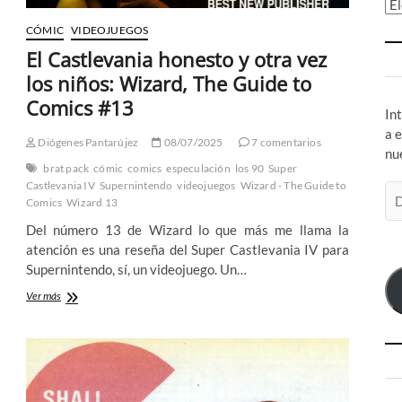
Ar
CÓMIC
VIDEOJUEGOS
El Castlevania honesto y otra vez
los niños: Wizard, The Guide to
Comics #13
In
a 
Diógenes Pantarújez
08/07/2025
7 comentarios
nu
brat pack
cómic
comics
especulación
los 90
Super
Castlevania IV
Supernintendo
videojuegos
Wizard - The Guide to
Di
Comics
Wizard 13
de
Del número 13 de Wizard lo que más me llama la
co
atención es una reseña del Super Castlevania IV para
el
Supernintendo, sí, un videojuego. Un…
El
Ver más
Castlevania
honesto
y
otra
vez
los