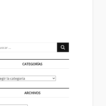
n
ú
Buscar
…
CATEGORÍAS
tegorías
ARCHIVOS