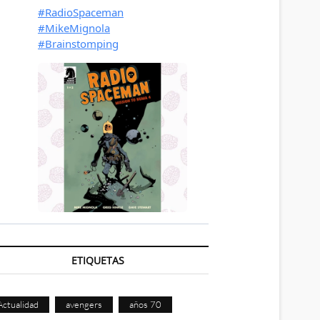
ETIQUETAS
Actualidad
avengers
años 70