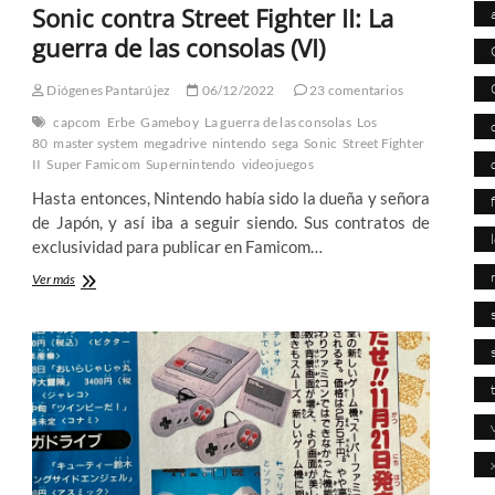
Sonic contra Street Fighter II: La
guerra de las consolas (VI)
Diógenes Pantarújez
06/12/2022
23 comentarios
capcom
Erbe
Gameboy
La guerra de las consolas
Los
80
master system
megadrive
nintendo
sega
Sonic
Street Fighter
II
Super Famicom
Supernintendo
videojuegos
Hasta entonces, Nintendo había sido la dueña y señora
de Japón, y así iba a seguir siendo. Sus contratos de
exclusividad para publicar en Famicom…
Sonic
Ver más
contra
Street
Fighter
II:
La
guerra
de
las
consolas
(VI)