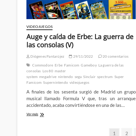
consolas
(VII)
VIDEOJUEGOS
Auge y caída de Erbe: La guerra de
las consolas (V)
Diógenes Pantarújez
29/11/2022
20 comentarios
Commodore
Erbe
Famicom
Gameboy
La guerra de las
consolas
Los 80
master
system
megadrive
nintendo
sega
Sinclair
spectrum
Super
Famicom
Supernintendo
videojuegos
A finales de los sesenta surgió de Madrid un grupo
musical llamado Formula V que, tras un arranque
accidentado, acaba convirtiéndose en una de las…
Auge
Ver más
y
caída
Paginación
de
Página
Pági
1
2
Erbe: