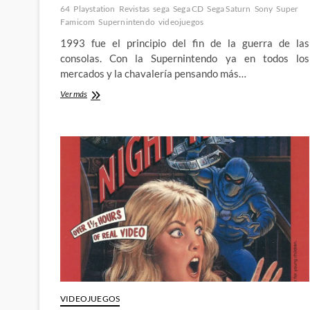
64
Playstation
Revistas
sega
Sega CD
Sega Saturn
Sony
Super
Famicom
Supernintendo
videojuegos
1993 fue el principio del fin de la guerra de las
consolas. Con la Supernintendo ya en todos los
mercados y la chavalería pensando más…
Los
Ver más
gráficos
de
silicona
y
el
fin
de
una
era:
La
guerra
de
las
consolas
(IX)
VIDEOJUEGOS