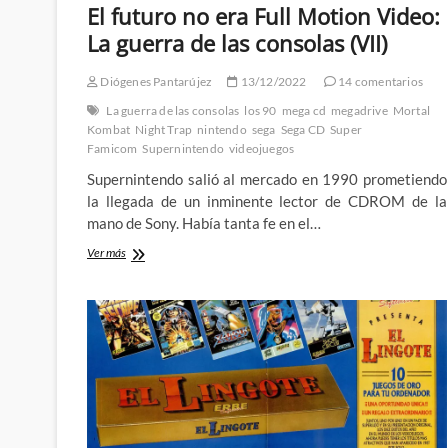
El futuro no era Full Motion Video:
La guerra de las consolas (VII)
Diógenes Pantarújez
13/12/2022
14 comentarios
La guerra de las consolas
los 90
mega cd
megadrive
Mortal
Kombat
Night Trap
nintendo
sega
Sega CD
Super
Famicom
Supernintendo
videojuegos
Supernintendo salió al mercado en 1990 prometiendo
la llegada de un inminente lector de CDROM de la
mano de Sony. Había tanta fe en el…
El
Ver más
futuro
no
era
Full
Motion
Video:
La
guerra
de
las