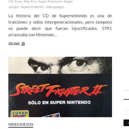
CD
Sony
Star Fox
Super Famicom
Super
Juegos
Supernintendo
videojuegos
La historia del CD de Supernintendo es una de
traiciones y odios intergeneracionales, pero tampoco
se puede decir que fueran injustificados. 1991
arrancaba con Nintendo…
La
Ver más
Supernintendo
PlayStation:
La
guerra
de
las
consolas
(VIII)
VIDEOJUEGOS