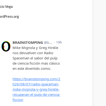
cío Vega
rdPress.org