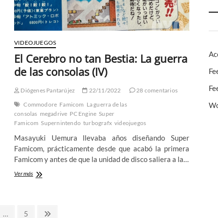
VIDEOJUEGOS
Ac
El Cerebro no tan Bestia: La guerra
de las consolas (IV)
Fe
Fe
Diógenes Pantarújez
22/11/2022
28 comentarios
Wo
Commodore
Famicom
La guerra de las
consolas
megadrive
PC Engine
Super
Famicom
Supernintendo
turbografx
videojuegos
Masayuki Uemura llevaba años diseñando Super
Famicom, prácticamente desde que acabó la primera
Famicom y antes de que la unidad de disco saliera a la…
El
Ver más
Cerebro
no
tan
Bestia:
na
Página
Página
…
5
La