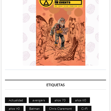
ETIQUETAS
Actualidad
avengers
años 70
años 80
años 90
Batman
Chris Claremont
Ci-Fi