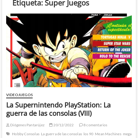
Etiqueta:
Super Juegos
VIDEOJUEGOS
La Supernintendo PlayStation: La
guerra de las consolas (VIII)
Diógenes Pantarújez
20/12/2022
8 comentarios
Hobby Consolas
La guerra de las consolas
los 90
Mean Machines
mega