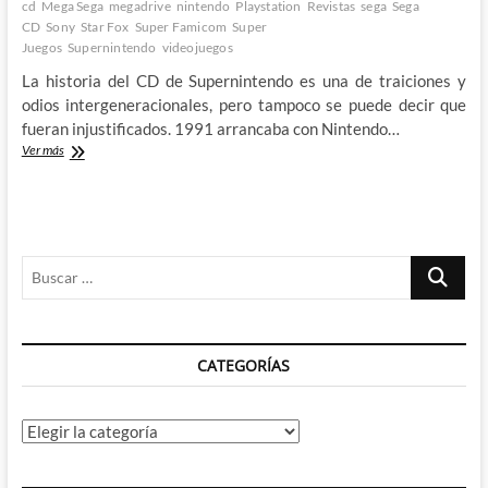
cd
Mega Sega
megadrive
nintendo
Playstation
Revistas
sega
Sega
CD
Sony
Star Fox
Super Famicom
Super
Juegos
Supernintendo
videojuegos
La historia del CD de Supernintendo es una de traiciones y
odios intergeneracionales, pero tampoco se puede decir que
fueran injustificados. 1991 arrancaba con Nintendo…
La
Ver más
Supernintendo
PlayStation:
La
guerra
de
Buscar
las
consolas
…
(VIII)
CATEGORÍAS
Categorías