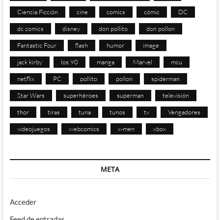
Ciencia Ficción
cine
comics
cómic
DC
dc comics
disney
don pollito
don pollon
Fantastic Four
flash
humor
image
jack kirby
los 90
manga
Marvel
mcu
netflix
PC
pollito
pollon
spiderman
Star Wars
superhéroes
superman
televisión
thor
tiras
tuna
tunos
tv
Vengadores
videojuegos
webcomics
x-men
xbox
META
Acceder
Feed de entradas