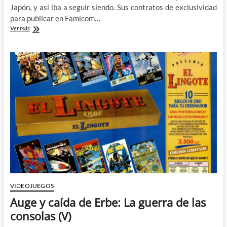
Japón, y así iba a seguir siendo. Sus contratos de exclusividad
para publicar en Famicom…
Sonic
Ver más
contra
Street
Fighter
II:
La
guerra
de
las
consolas
(VI)
VIDEOJUEGOS
Auge y caída de Erbe: La guerra de las
consolas (V)