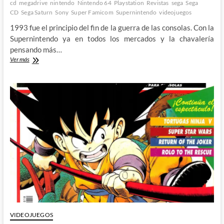
cd
megadrive
nintendo
Nintendo 64
Playstation
Revistas
sega
Sega
CD
Sega Saturn
Sony
Super Famicom
Supernintendo
videojuegos
1993 fue el principio del fin de la guerra de las consolas. Con la
Supernintendo ya en todos los mercados y la chavalería
pensando más…
Los
Ver más
gráficos
de
silicona
y
el
fin
de
una
era:
La
guerra
de
las
consolas
(IX)
VIDEOJUEGOS