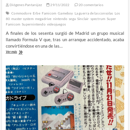
Diógenes Pantarújez
29/11/2022
20 comentarios
Commodore
Erbe
Famicom
Gameboy
La guerra de las consolas
Los
80
master system
megadrive
nintendo
sega
Sinclair
spectrum
Super
Famicom
Supernintendo
videojuegos
A finales de los sesenta surgió de Madrid un grupo musical
llamado Formula V que, tras un arranque accidentado, acaba
convirtiéndose en una de las…
Auge
Ver más
y
caída
de
Erbe:
La
guerra
de
las
consolas
(V)