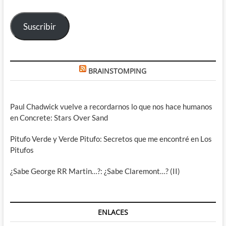
correo
electrónico
Suscribir
BRAINSTOMPING
Paul Chadwick vuelve a recordarnos lo que nos hace humanos
en Concrete: Stars Over Sand
Pitufo Verde y Verde Pitufo: Secretos que me encontré en Los
Pitufos
¿Sabe George RR Martin…?: ¿Sabe Claremont…? (II)
ENLACES