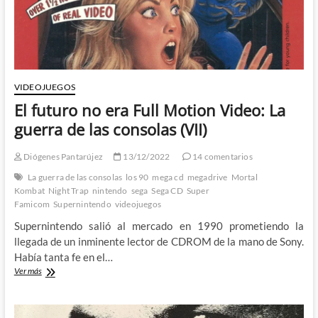
VIDEOJUEGOS
El futuro no era Full Motion Video: La
guerra de las consolas (VII)
Diógenes Pantarújez
13/12/2022
14 comentarios
La guerra de las consolas
los 90
mega cd
megadrive
Mortal
Kombat
Night Trap
nintendo
sega
Sega CD
Super
Famicom
Supernintendo
videojuegos
Supernintendo salió al mercado en 1990 prometiendo la
llegada de un inminente lector de CDROM de la mano de Sony.
Había tanta fe en el…
El
Ver más
futuro
no
era