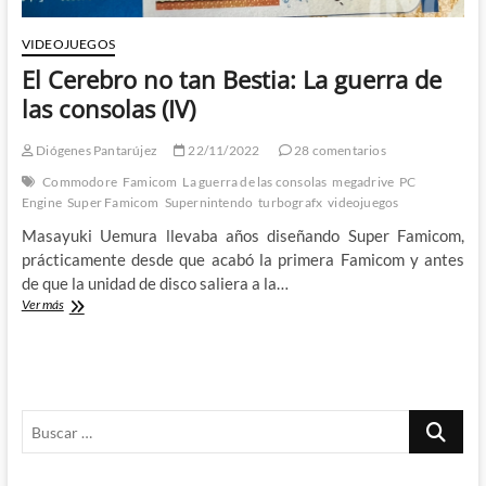
VIDEOJUEGOS
El Cerebro no tan Bestia: La guerra de
las consolas (IV)
Diógenes Pantarújez
22/11/2022
28 comentarios
Commodore
Famicom
La guerra de las consolas
megadrive
PC
Engine
Super Famicom
Supernintendo
turbografx
videojuegos
Masayuki Uemura llevaba años diseñando Super Famicom,
prácticamente desde que acabó la primera Famicom y antes
de que la unidad de disco saliera a la…
El
Ver más
Cerebro
no
tan
Bestia:
La
Buscar
guerra
de
…
las
consolas