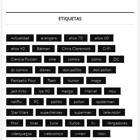
ETIQUETAS
Actualidad
avengers
años 70
años 80
años 90
Batman
Chris Claremont
Ci-Fi
Ciencia Ficción
cine
comics
cómic
DC
dc comics
disney
don pollito
don pollon
Fantastic Four
flash
humor
image
jack kirby
los 90
manga
Marvel
mcu
netflix
PC
pollito
pollon
spiderman
Star Wars
superhéroes
superman
televisión
thor
tiras
tuna
tunos
tv
Vengadores
videojuegos
webcomics
x-men
xbox