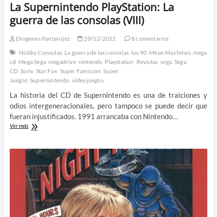
La Supernintendo PlayStation: La
guerra de las consolas (VIII)
Diógenes Pantarújez
20/12/2022
8 comentarios
Hobby Consolas
La guerra de las consolas
los 90
Mean Machines
mega
cd
Mega Sega
megadrive
nintendo
Playstation
Revistas
sega
Sega
CD
Sony
Star Fox
Super Famicom
Super
Juegos
Supernintendo
videojuegos
La historia del CD de Supernintendo es una de traiciones y
odios intergeneracionales, pero tampoco se puede decir que
fueran injustificados. 1991 arrancaba con Nintendo…
La
Ver más
Supernintendo
PlayStation:
La
guerra
de
las
consolas
(VIII)