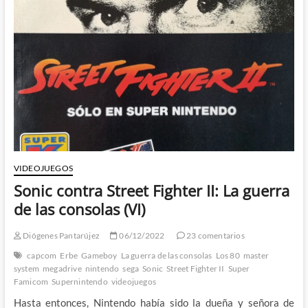
Full
Motion
Video:
La
guerra
de
las
consolas
(VII)
VIDEOJUEGOS
Sonic contra Street Fighter II: La guerra
de las consolas (VI)
Diógenes Pantarújez
06/12/2022
23 comentarios
capcom
Erbe
Gameboy
La guerra de las consolas
Los 80
master
system
megadrive
nintendo
sega
Sonic
Street Fighter II
Super
Famicom
Supernintendo
videojuegos
Hasta entonces, Nintendo había sido la dueña y señora de