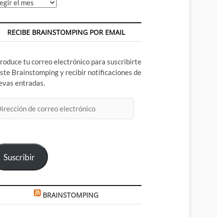
chivos
RECIBE BRAINSTOMPING POR EMAIL
troduce tu correo electrónico para suscribirte
este Brainstomping y recibir notificaciones de
evas entradas.
rección
rreo
ectrónico
Suscribir
BRAINSTOMPING