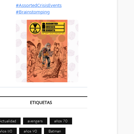
ETIQUETAS
Actualidad
avengers
años 70
años 80
años 90
Batman