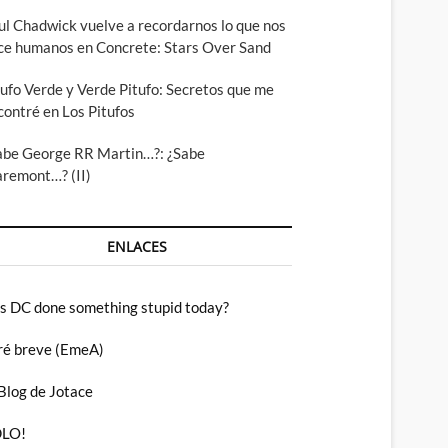
ul Chadwick vuelve a recordarnos lo que nos
ce humanos en Concrete: Stars Over Sand
tufo Verde y Verde Pitufo: Secretos que me
contré en Los Pitufos
abe George RR Martin…?: ¿Sabe
aremont…? (II)
ENLACES
s DC done something stupid today?
ré breve (EmeA)
 Blog de Jotace
LO!