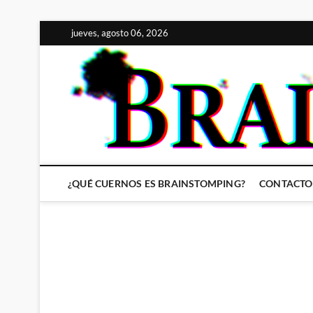
Saltar
jueves, agosto 06, 2026
al
contenido
¿QUÉ CUERNOS ES BRAINSTOMPING?
CONTACTO