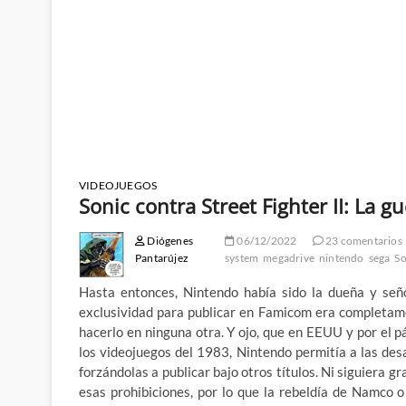
VIDEOJUEGOS
Sonic contra Street Fighter II: La gu
Diógenes
06/12/2022
23 comentarios
Pantarújez
system
megadrive
nintendo
sega
So
Hasta entonces, Nintendo había sido la dueña y seño
exclusividad para publicar en Famicom era completamen
hacerlo en ninguna otra. Y ojo, que en EEUU y por el p
los videojuegos del 1983, Nintendo permitía a las de
forzándolas a publicar bajo otros títulos. Ni siguiera
esas prohibiciones, por lo que la rebeldía de Namco