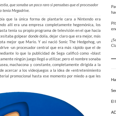
Bestia, que sonaba un poco raro si pensabas que el procesador
Pa
o tenía Megadrive.
ha
ía que la única forma de plantarle cara a Nintendo era
Pi
endo allí era una empresa completamente hegemónica, los
en
hasta tenía su propio programa de televisión en el que hacía
cesitaba golpear donde dolía, dejar claro que era mejor, más
¿S
ta mejor que Mario. Y así nació Sonic The Hedgehog, un
Cl
ive -un procesador central que era más rápido que el de
ediante lo que la publicidad de Sega calificó como «blast
camente ningún juego llegó a utilizar, pero el nombre sonaba
náusea, machacona y constante, completamente dirigida a la
e acercar a los videojuegos a la idea de «entretenimiento
aterial promocional hasta ese momento por miedo a que les
Ha
Se
El
AD