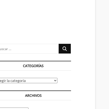
n
ú
Buscar
…
CATEGORÍAS
tegorías
ARCHIVOS