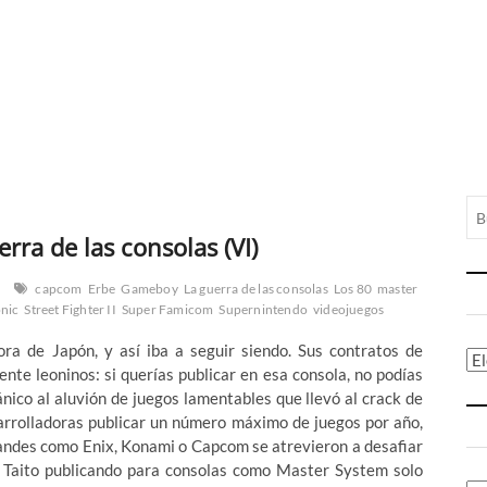
erra de las consolas (VI)
capcom
Erbe
Gameboy
La guerra de las consolas
Los 80
master
nic
Street Fighter II
Super Famicom
Supernintendo
videojuegos
ra de Japón, y así iba a seguir siendo. Sus contratos de
Ca
te leoninos: si querías publicar en esa consola, no podías
ánico al aluvión de juegos lamentables que llevó al crack de
sarrolladoras publicar un número máximo de juegos por año,
 grandes como Enix, Konami o Capcom se atrevieron a desafiar
 o Taito publicando para consolas como Master System solo