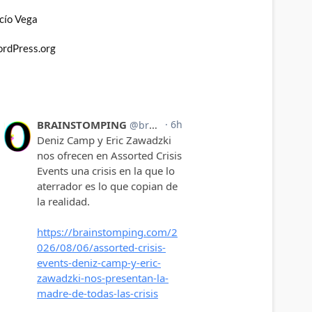
cío Vega
rdPress.org