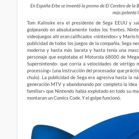
En España Erbe se inventó la promo de El Cerebro de la 
más potente l
Tom Kalinske era el presidente de Sega EEUU y sab
golpeando en absolutamente todos los frentes. Nint
videojuegos allí eran calificados «nintendos» y Mario 
publicidad de todos los juegos de la compañía. Sega ne
moderna y hasta
más barata y hasta tenía una masco
personaje que explotaba el Motorola 68000 de Megadr
Supernintendo- que corría a velocidades de vértigo m
processing» (una instrucción del procesador que prácti
chulo). La publicidad de Sega era agresiva hasta la 
generación MTV y abandonando por completo la idea d
familiar» que Nintendo había explotado en todo su m
montaran un Comics Code. Y el golpe funcionó.