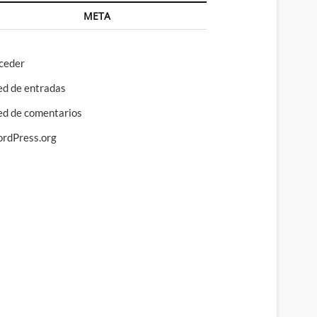
META
ceder
ed de entradas
ed de comentarios
rdPress.org