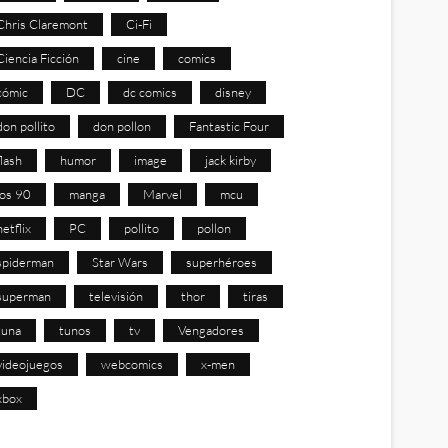
Chris Claremont
Ci-Fi
Ciencia Ficción
cine
comics
cómic
DC
dc comics
disney
don pollito
don pollon
Fantastic Four
flash
humor
image
jack kirby
los 90
manga
Marvel
mcu
netflix
PC
pollito
pollon
spiderman
Star Wars
superhéroes
superman
televisión
thor
tiras
tuna
tunos
tv
Vengadores
videojuegos
webcomics
x-men
xbox