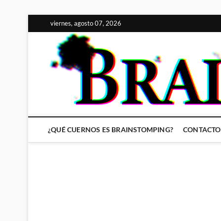
Saltar
viernes, agosto 07, 2026
al
contenido
¿QUÉ CUERNOS ES BRAINSTOMPING?
CONTACTO