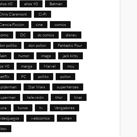
años 80
años 90
Batman
Chris Claremont
Ci-Fi
Ciencia Ficción
cine
comics
cómic
DC
dc comics
disney
don pollito
don pollon
Fantastic Four
flash
humor
image
jack kirby
los 90
manga
Marvel
mcu
netflix
PC
pollito
pollon
spiderman
Star Wars
superhéroes
superman
televisión
thor
tiras
tuna
tunos
tv
Vengadores
videojuegos
webcomics
x-men
xbox