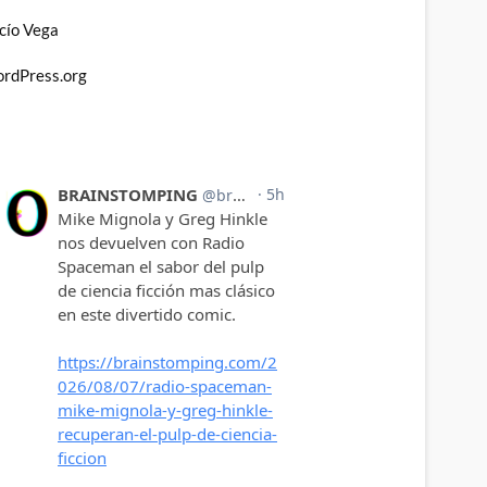
cío Vega
rdPress.org