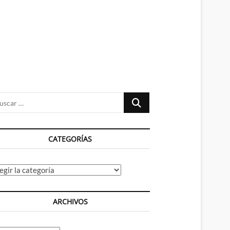
n
ú
Buscar
…
CATEGORÍAS
tegorías
ARCHIVOS