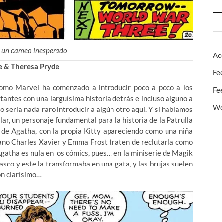
a un cameo inesperado
Ac
 & Theresa Pryde
Fe
como Marvel ha comenzado a introducir poco a poco a los
Fe
ntes con una larguísima historia detrás e incluso alguno a
Wo
o seria nada raro introducir a algún otro aquí. Y si hablamos
ar, un personaje fundamental para la historia de la Patrulla
 de Agatha, con la propia Kitty apareciendo como una niña
cano Charles Xavier y Emma Frost traten de reclutarla como
 Agatha es nula en los cómics, pues… en la miniserie de Magik
lasco y este la transformaba en una gata, y las brujas suelen
ón clarísimo…