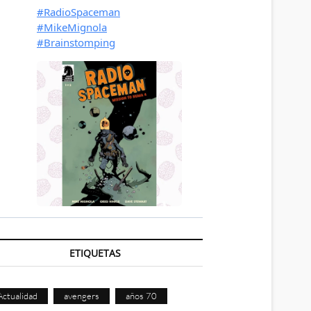
ETIQUETAS
Actualidad
avengers
años 70