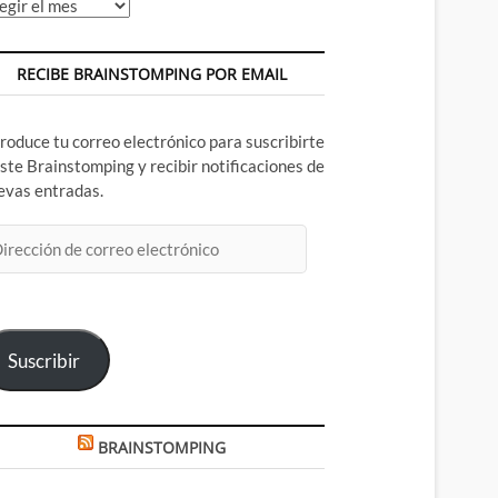
chivos
RECIBE BRAINSTOMPING POR EMAIL
troduce tu correo electrónico para suscribirte
este Brainstomping y recibir notificaciones de
evas entradas.
rección
rreo
ectrónico
Suscribir
BRAINSTOMPING