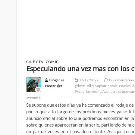
CINE Y TV
CÓMIC
Especulando una vez mas con los c
Diógenes
07/12/2022
12 comentarios
Pantarújez
grimm
Billy Kaplan
cómic
comics
d
Pryde
los young Avengers se acercan
avengers
Se supone que estos días ya ha comenzado el rodaje de
por lo que a lo largo de los próximos meses ya se fi
anuncio oficial sobre lo que podremos encontrar en 
sobre quienes aparecerán en la serie, partiendo de nu
un par de veces en el pasado reciente. Así que tocar