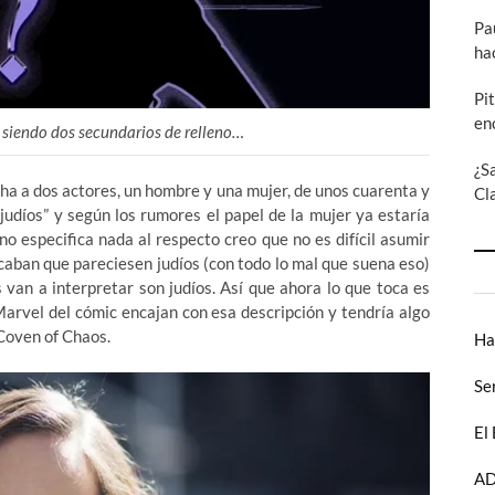
Pa
ha
Pi
en
 siendo dos secundarios de relleno…
¿S
ha a dos actores, un hombre y una mujer, de unos cuarenta y
Cl
judíos” y según los rumores el papel de la mujer ya estaría
no especifica nada al respecto creo que no es difícil asumir
caban que pareciesen judíos (con todo lo mal que suena eso)
van a interpretar son judíos. Así que ahora lo que toca es
Marvel del cómic encajan con esa descripción y tendría algo
Coven of Chaos.
Ha
Se
El
AD