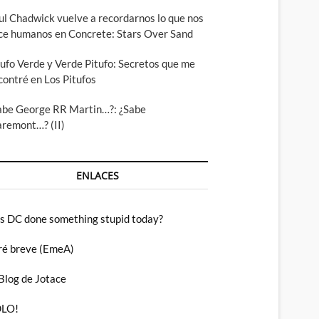
ul Chadwick vuelve a recordarnos lo que nos
ce humanos en Concrete: Stars Over Sand
tufo Verde y Verde Pitufo: Secretos que me
contré en Los Pitufos
abe George RR Martin…?: ¿Sabe
aremont…? (II)
ENLACES
s DC done something stupid today?
ré breve (EmeA)
 Blog de Jotace
LO!