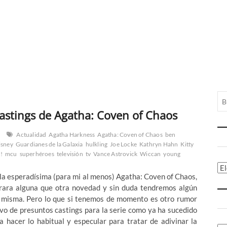
astings de Agatha: Coven of Chaos
Actualidad
Agatha Harkness
Agatha: Coven of Chaos
ben
isney
Guardianes de la Galaxia
hulkling
Joe Locke
Kathryn Hahn
Kitty
!
mcu
superhéroes
televisión
tv
Vance Astrovick
Wiccan
young
Ca
 la esperadísima (para mi al menos) Agatha: Coven of Chaos,
ltrara alguna que otra novedad y sin duda tendremos algún
la misma. Pero lo que si tenemos de momento es otro rumor
evo de presuntos castings para la serie como ya ha sucedido
a hacer lo habitual y especular para tratar de adivinar la