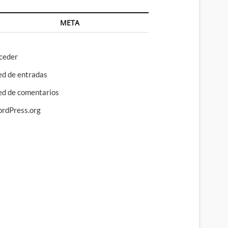
META
ceder
ed de entradas
ed de comentarios
rdPress.org